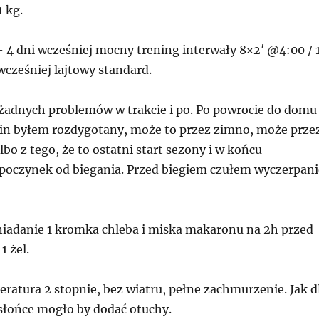
1 kg.
 4 dni wcześniej mocny trening interwały 8×2′ @4:00 / 1
 wcześniej lajtowy standard.
 żadnych problemów w trakcie i po. Po powrocie do domu
zin byłem rozdygotany, może to przez zimno, może prze
lbo z tego, że to ostatni start sezony i w końcu
oczynek od biegania. Przed biegiem czułem wyczerpani
niadanie 1 kromka chleba i miska makaronu na 2h przed
1 żel.
ratura 2 stopnie, bez wiatru, pełne zachmurzenie. Jak d
słońce mogło by dodać otuchy.