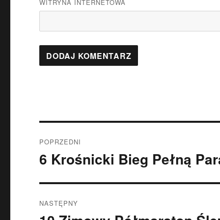
WITRYNA INTERNETOWA
Nawigacja
POPRZEDNI
wpisu
6 Krośnicki Bieg Pełną Par
Poprzedni
wpis:
NASTĘPNY
Następny