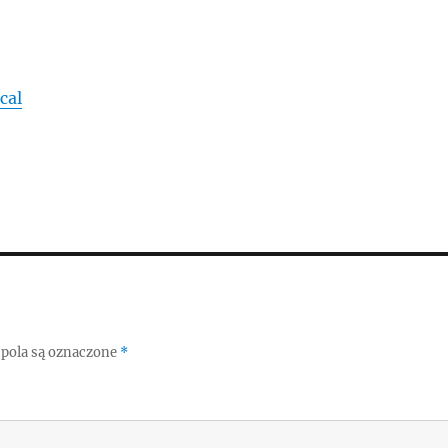
ocal
pola są oznaczone
*