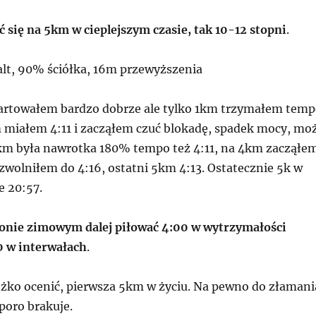
ć się na 5km w cieplejszym czasie, tak 10-12 stopni
.
alt, 90% ściółka, 16m przewyższenia
artowałem bardzo dobrze ale tylko 1km trzymałem tem
m miałem 4:11 i zacząłem czuć blokadę, spadek mocy, mo
km była nawrotka 180% tempo też 4:11, na 4km zacząłe
zwolniłem do 4:16, ostatni 5km 4:13. Ostatecznie 5k w
e 20:57.
onie zimowym dalej piłować 4:00 w wytrzymałości
0 w interwałach
.
ężko ocenić, pierwsza 5km w życiu. Na pewno do złamani
poro brakuje.