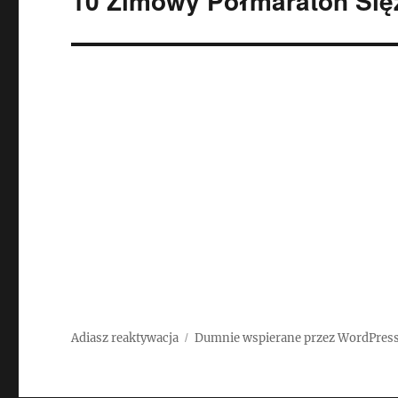
10 Zimowy Półmaraton Ślę
wpis:
Adiasz reaktywacja
Dumnie wspierane przez WordPres