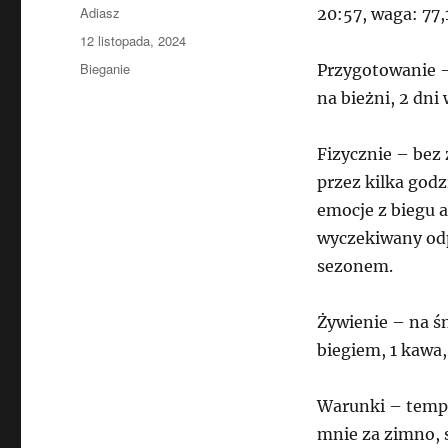
Autor
Adiasz
20:57, waga: 77,
Data
12 listopada, 2024
publikacji
Kategorie
Bieganie
Przygotowanie –
na bieżni, 2 dni
Fizycznie – bez
przez kilka god
emocje z biegu a
wyczekiwany odp
sezonem.
Żywienie – na ś
biegiem, 1 kawa, 
Warunki – tempe
mnie za zimno, 