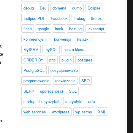
debug
Dev
domena
dump
Eclipse
Eclipse PDT
Facebook
firebug
firefox
flash
google
hack
hosting
javascript
konferencje IT
konwersja
książki
po
MyISAM
mySQL
nasza-klasa
że
ORDER BY
php
plugin
postgres
m
PostgreSQL
pozycjonowanie
programowanie
rozwiązania
SEO
SERP
społeczności
SQL
startup lubimyczytać
statystyki
unix
web services
wordpress
wp_terms
XML
a