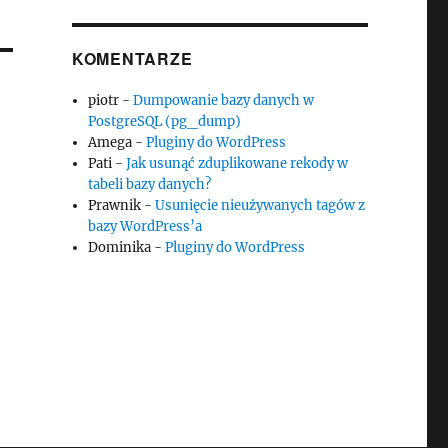
KOMENTARZE
piotr
-
Dumpowanie bazy danych w
PostgreSQL (pg_dump)
Amega
-
Pluginy do WordPress
Pati
-
Jak usunąć zduplikowane rekody w
tabeli bazy danych?
Prawnik
-
Usunięcie nieużywanych tagów z
bazy WordPress’a
Dominika
-
Pluginy do WordPress