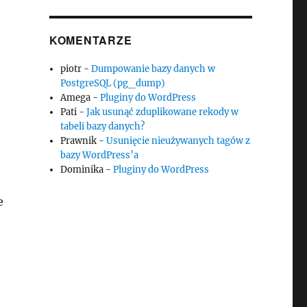
KOMENTARZE
piotr
-
Dumpowanie bazy danych w
PostgreSQL (pg_dump)
Amega
-
Pluginy do WordPress
Pati
-
Jak usunąć zduplikowane rekody w
tabeli bazy danych?
Prawnik
-
Usunięcie nieużywanych tagów z
bazy WordPress’a
Dominika
-
Pluginy do WordPress
e