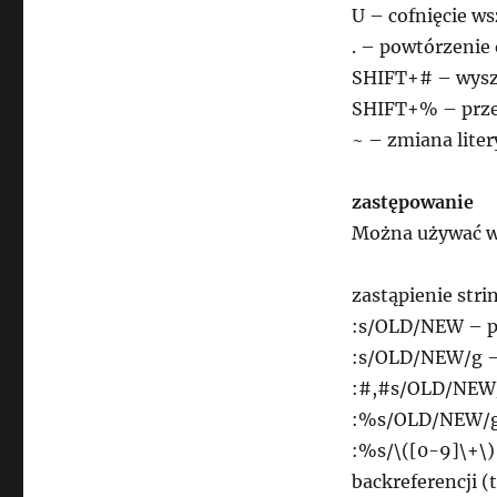
U – cofnięcie ws
. – powtórzenie
SHIFT+# – wysz
SHIFT+% – przej
~ – zmiana liter
zastępowanie
Można używać w
zastąpienie str
:s/OLD/NEW – pi
:s/OLD/NEW/g – 
:#,#s/OLD/NEW/g
:%s/OLD/NEW/g
:%s/\([0-9]\+\
backreferencji (