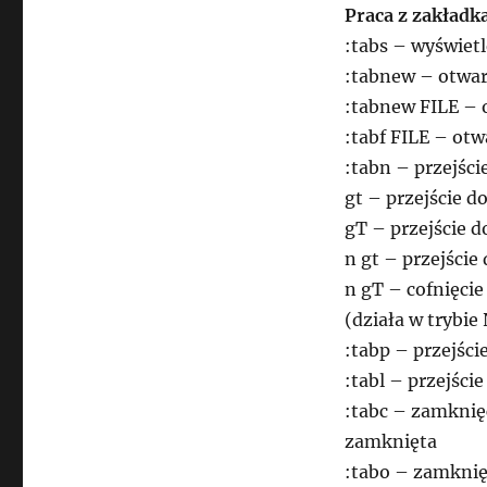
Praca z zakładk
:tabs – wyświetl
:tabnew – otwar
:tabnew FILE – 
:tabf FILE – otw
:tabn – przejści
gt – przejście d
gT – przejście 
n gt – przejści
n gT – cofnięcie
(działa w trybi
:tabp – przejści
:tabl – przejście
:tabc – zamknięc
zamknięta
:tabo – zamknięc