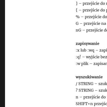
} – przejście do
{ – przejście do
% – przejście do
G – przejście n
nG – przejście d
zapisywanie
:x lub :wq – zap
:q! – wyjście be
:w plik – zapisa
wyszukiwanie
/ STRING – szuk
? STRING – szuk
n – przejście d
SHIFT+n przejśc