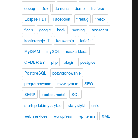
debug
Dev
domena
dump
Eclipse
Eclipse PDT
Facebook
firebug
firefox
flash
google
hack
hosting
javascript
konferencje IT
konwersja
książki
MyISAM
mySQL
nasza-klasa
ORDER BY
php
plugin
postgres
PostgreSQL
pozycjonowanie
programowanie
rozwiązania
SEO
SERP
społeczności
SQL
startup lubimyczytać
statystyki
unix
web services
wordpress
wp_terms
XML