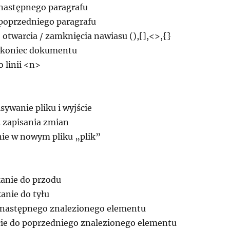
 następnego paragrafu
 poprzedniego paragrafu
 otwarcia / zamknięcia nawiasu (),[],<>,{}
a koniec dokumentu
o linii <n>
isywanie pliku i wyjście
z zapisania zmian
nie w nowym pliku „plik”
anie do przodu
anie do tyłu
o następnego znalezionego elementu
ie do poprzedniego znalezionego elementu