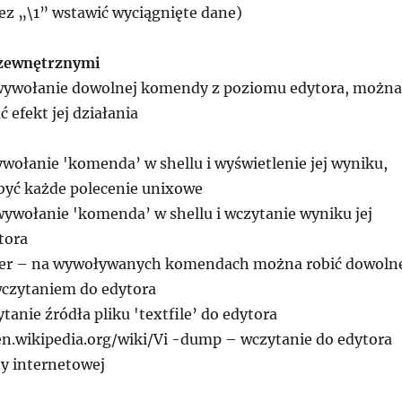
ez „\1” wstawić wyciągnięte dane)
 zewnętrznymi
wywołanie dowolnej komendy z poziomu edytora, można
 efekt jej działania
wołanie 'komenda’ w shellu i wyświetlenie jej wyniku,
yć każde polecenie unixowe
wywołanie 'komenda’ w shellu i wczytanie wyniku jej
tora
p user – na wywoływanych komendach można robić dowoln
wczytaniem do edytora
ytanie źródła pliku 'textfile’ do edytora
/en.wikipedia.org/wiki/Vi -dump – wczytanie do edytora
ny internetowej