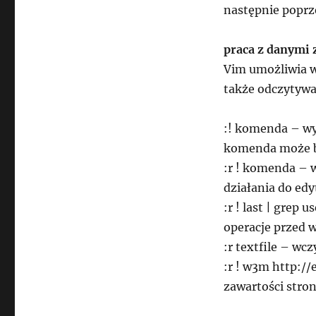
następnie poprz
praca z danymi
Vim umożliwia 
także odczytywać
:! komenda – wy
komenda może b
:r ! komenda – 
działania do edy
:r ! last | gre
operacje przed 
:r textfile – wcz
:r ! w3m http:/
zawartości stro