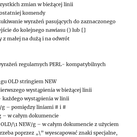
zystkich zmian w bieżącej linii
 ostatniej komendy
ukiwanie wyrażeń pasujących do zaznaczonego
ście do kolejnego nawiasu () lub {}
y z małej na dużą i na odwrót
yrażeń regularnych PERL- kompatybilnych
ingu OLD stringiem NEW
erwszego wystąpienia w bieżącej linii
każdego wystąpienia w linii
 – pomiędzy liniami # i #
 – w całym dokumencie
) OLD/\1 NEW/g – w całym dokumencie z użyciem
trzeba poprzez „\” wyescapować znaki specjalne,