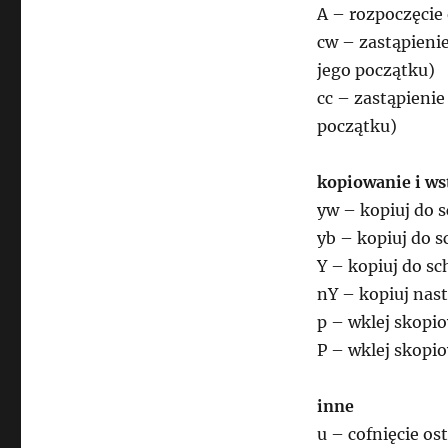
A – rozpoczęcie 
cw – zastąpienie
jego początku)
cc – zastąpienie 
początku)
kopiowanie i ws
yw – kopiuj do 
yb – kopiuj do 
Y – kopiuj do sc
nY – kopiuj nast
p – wklej skopi
P – wklej skopi
inne
u – cofnięcie os