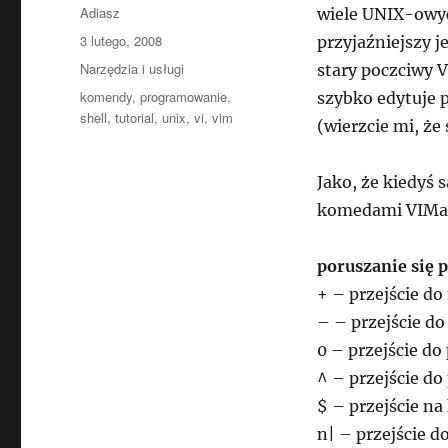
Autor
Adiasz
wiele UNIX-owyc
Data
3 lutego, 2008
przyjaźniejszy j
publikacji
Kategorie
Narzędzia i usługi
stary poczciwy V
Tagi
komendy
,
programowanie
,
szybko edytuje 
shell
,
tutorial
,
unix
,
vi
,
vim
(wierzcie mi, że
Jako, że kiedyś
komedami VIMa 
poruszanie się 
+ – przejście do 
– – przejście do 
0 – przejście do 
^ – przejście do
$ – przejście na 
n| – przejście d