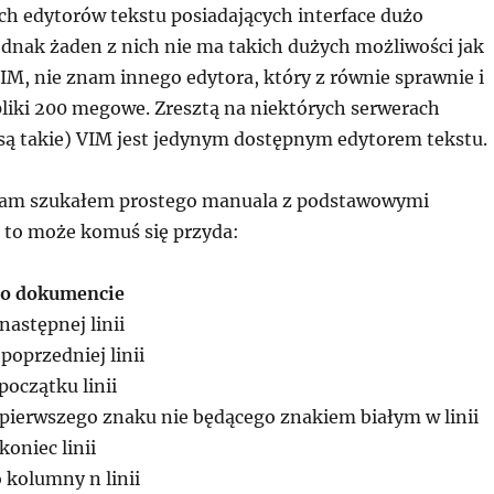
h edytorów tekstu posiadających interface dużo
ednak żaden z nich nie ma takich dużych możliwości jak
IM, nie znam innego edytora, który z równie sprawnie i
pliki 200 megowe. Zresztą na niektórych serwerach
 są takie) VIM jest jedynym dostępnym edytorem tekstu.
 sam szukałem prostego manuala z podstawowymi
to może komuś się przyda:
po dokumencie
następnej linii
poprzedniej linii
początku linii
 pierwszego znaku nie będącego znakiem białym w linii
koniec linii
o kolumny n linii