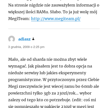
Na stronie nigdzie nie zauważyłem informacji o
większej ilości RAMu. Słabo. To ja już wolę mój
MegiTeam:
http://www.megiteam.pl/
adiasz
pisze:
3 grudnia, 2009 o 2:25 pm
Mało, ale od sharda nie można zbyt wiele
wymagać. Jak pisałem jest to dobra opcja na
nieduże serwisy lub jakies eksperymenty
programistyczne. W przytoczonym przez Ciebie
Megi rzeczywiscie jest wiecej ramu bo 60mb ale
powierzchni tylko 3gb za 230zl/rok… wybor
zalezy od tego kto co potrzebuje. (edit: coś mi
sie pomnieszało w pakiecie 230zł w megi jest