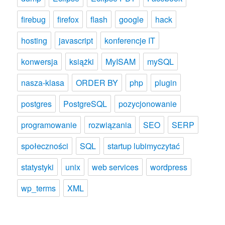
firebug
firefox
flash
google
hack
hosting
javascript
konferencje IT
konwersja
książki
MyISAM
mySQL
nasza-klasa
ORDER BY
php
plugin
postgres
PostgreSQL
pozycjonowanie
programowanie
rozwiązania
SEO
SERP
społeczności
SQL
startup lubimyczytać
statystyki
unix
web services
wordpress
wp_terms
XML