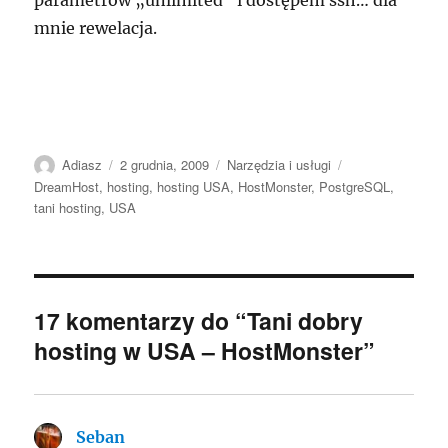
parametrów „unlimited” i dostępem ssh… dla
mnie rewelacja.
Autor
Data
Kategorie
Tagi
Adiasz
2 grudnia, 2009
Narzędzia i usługi
publikacji
DreamHost
,
hosting
,
hosting USA
,
HostMonster
,
PostgreSQL
,
tani hosting
,
USA
17 komentarzy do “Tani dobry
hosting w USA – HostMonster”
Seban
pisze: