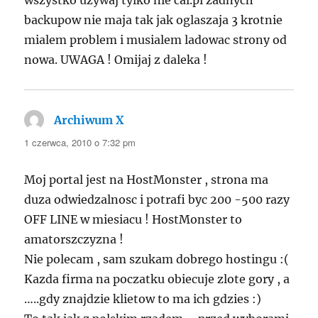
wszystko uzywaj tylko nie cal.pl zadnych
backupow nie maja tak jak oglaszaja 3 krotnie
mialem problem i musialem ladowac strony od
nowa. UWAGA ! Omijaj z daleka !
Archiwum X
pisze:
1 czerwca, 2010 o 7:32 pm
Moj portal jest na HostMonster , strona ma
duza odwiedzalnosc i potrafi byc 200 -500 razy
OFF LINE w miesiacu ! HostMonster to
amatorszczyzna !
Nie polecam , sam szukam dobrego hostingu :(
Kazda firma na poczatku obiecuje zlote gory , a
…..gdy znajdzie klietow to ma ich gdzies :)