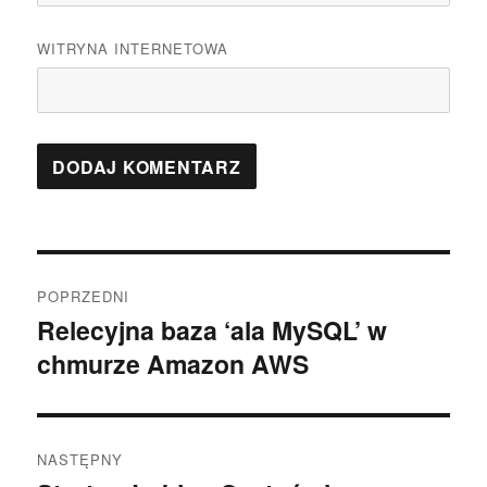
WITRYNA INTERNETOWA
Nawigacja
POPRZEDNI
wpisu
Relecyjna baza ‘ala MySQL’ w
Poprzedni
chmurze Amazon AWS
wpis:
NASTĘPNY