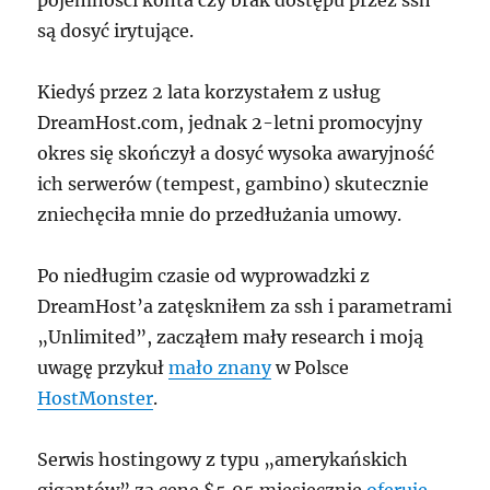
pojemności konta czy brak dostępu przez ssh
są dosyć irytujące.
Kiedyś przez 2 lata korzystałem z usług
DreamHost.com, jednak 2-letni promocyjny
okres się skończył a dosyć wysoka awaryjność
ich serwerów (tempest, gambino) skutecznie
zniechęciła mnie do przedłużania umowy.
Po niedługim czasie od wyprowadzki z
DreamHost’a zatęskniłem za ssh i parametrami
„Unlimited”, zacząłem mały research i moją
uwagę przykuł
mało znany
w Polsce
HostMonster
.
Serwis hostingowy z typu „amerykańskich