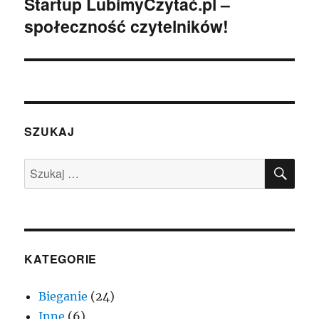
Startup LubimyCzytać.pl –
Następny
społeczność czytelników!
wpis:
SZUKAJ
SZU
Szukaj:
KATEGORIE
Bieganie
(24)
Inne
(6)