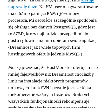
gigantów” za cenę $5,95 miesięcznie
oferuje
naprawdę dużo
. Na HM user ma gwarantowane
max. 64mb pamięci RAM i 30% mocy
procesora. Mi osobiście szczególnie spodobała
się obsługa baz danych PostgreSQL, gdyż jest
to SZBD, który najbardziej przypadł mi do
gustu i głównie na nim opieram swoje aplikacje.
(Dreamhost jak i wiele topowych firm
hostingowych oferuje jedynie MySQL.)
Muszę przyznać, że HostMonster oferuje nieco
mniej fajerwerków niż DreamHost chociażby
limit na instalacje niektórych programów
unixowych, brak SVN i pewnie jeszcze kilka
niekoniecznie ważnych ficzerów. Brak tych
wszystkich funkcjonalności rekompensuje