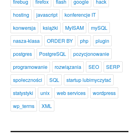
firebug
firefox
flash
google
hack
hosting
javascript
konferencje IT
konwersja
książki
MyISAM
mySQL
nasza-klasa
ORDER BY
php
plugin
postgres
PostgreSQL
pozycjonowanie
programowanie
rozwiązania
SEO
SERP
społeczności
SQL
startup lubimyczytać
statystyki
unix
web services
wordpress
wp_terms
XML