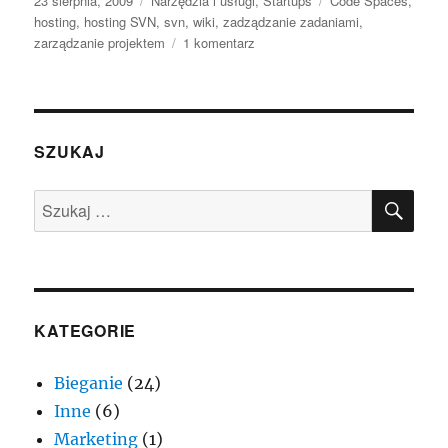
23 sierpnia, 2009
Narzędzia i usługi
,
Startups
Code Spaces
,
publikacji
hosting
,
hosting SVN
,
svn
,
wiki
,
zadządzanie zadaniami
,
do
zarządzanie projektem
1 komentarz
Code
Spaces
–
hosting
SVN
SZUKAJ
i
nie
SZU
Szukaj:
tylko
KATEGORIE
Bieganie
(24)
Inne
(6)
Marketing
(1)