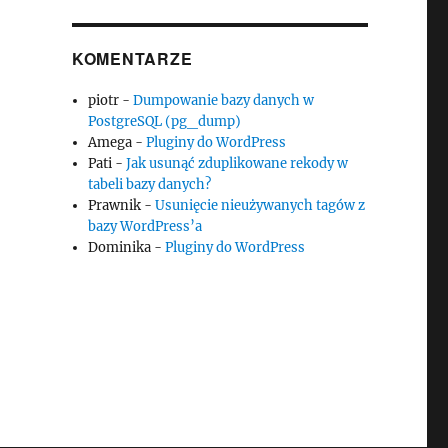
KOMENTARZE
piotr
-
Dumpowanie bazy danych w
PostgreSQL (pg_dump)
Amega
-
Pluginy do WordPress
Pati
-
Jak usunąć zduplikowane rekody w
tabeli bazy danych?
Prawnik
-
Usunięcie nieużywanych tagów z
bazy WordPress’a
Dominika
-
Pluginy do WordPress