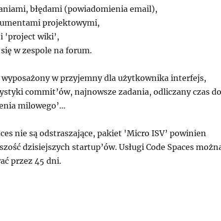
aniami, błędami (powiadomienia email),
kumentami projektowymi,
 'project wiki’,
ię w zespole na forum.
 wyposażony w przyjemny dla użytkownika interfejs,
tystyki commit’ów, najnowsze zadania, odliczany czas d
ienia milowego’…
es nie są odstraszające, pakiet 'Micro ISV’ powinien
kszość dzisiejszych startup’ów. Usługi Code Spaces możn
ać przez 45 dni.