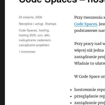
Data
23 sierpnia, 2009
Przy tworzeniu 
publikacji
Kategorie
Narzędzia i usługi
,
Startups
Code Spaces
. Je
Tagi
Code Spaces
,
hosting
,
podstawowe narz
hosting SVN
,
svn
,
wiki
,
zadządzanie zadaniami
,
Przy pracy nad 
zarządzanie projektem
więcej niż jedn
do
1 komentarz
Code
zarządzanie pro
Spaces
Właśnie to ułatw
–
hosting
SVN
W Code Space um
i
nie
hostowanie rep
tylko
przeglądanie re
zarządzanie pro