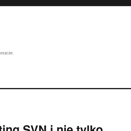
jeszcze.
ing SVN i nie tylko