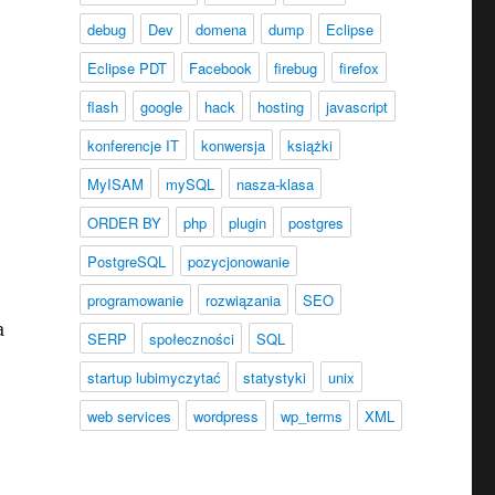
debug
Dev
domena
dump
Eclipse
Eclipse PDT
Facebook
firebug
firefox
flash
google
hack
hosting
javascript
konferencje IT
konwersja
książki
MyISAM
mySQL
nasza-klasa
o
ORDER BY
php
plugin
postgres
PostgreSQL
pozycjonowanie
programowanie
rozwiązania
SEO
a
SERP
społeczności
SQL
startup lubimyczytać
statystyki
unix
web services
wordpress
wp_terms
XML