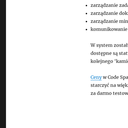
zarządzanie zad
zarządzanie do
zarządzanie mini
komunikowanie s
W system został
dostępne są sta
kolejnego 'kam
Ceny
w Code Spac
starczyć na wię
za darmo testow