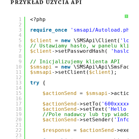
PRZYKŁAD UŻYCIA API
?
1
<?php
2
3
require_once
'smsapi/Autoload.php'
;
4
5
$client
= 
new
\SMSApi\Client(
'login
6
// Ustawiamy hasło, w panelu klient
7
$client
->setPasswordHash( 
'haslo w 
8
9
// Inicjalizujemy klienta API
10
$smsapi
= 
new
\SMSApi\Api\SmsFactor
11
$smsapi
->setClient(
$client
);
12
13
try
{
14
15
$actionSend
= 
$smsapi
->actionSe
16
17
$actionSend
->setTo(
'600xxxxxx'
)
18
$actionSend
->setText(
'Hello Wor
19
//Pole nadawcy lub typ wiadomoś
20
$actionSend
->setSender(
'Info'
);
21
22
$response
= 
$actionSend
->execut
23