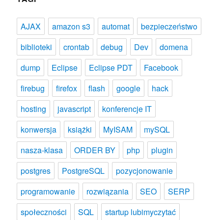
AJAX
amazon s3
automat
bezpieczeństwo
biblioteki
crontab
debug
Dev
domena
dump
Eclipse
Eclipse PDT
Facebook
firebug
firefox
flash
google
hack
hosting
javascript
konferencje IT
konwersja
książki
MyISAM
mySQL
nasza-klasa
ORDER BY
php
plugin
postgres
PostgreSQL
pozycjonowanie
programowanie
rozwiązania
SEO
SERP
społeczności
SQL
startup lubimyczytać