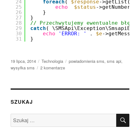
24
foreach
( 
$response
->getList() 
a
25
echo
$status
->getNumber() 
26
}
27
}
28
// Przechwytujemy ewentualne błędy,
29
catch
( \SMSApi\Exception\SmsapiExce
30
echo
'ERROR: '
. 
$e
->getMessage
31
}
Data
Kategorie
Tagi
19 lipca, 2014
Technologia
powiadomienia sms
,
sms api
,
publikacji
do
wysyłka sms
2 komentarze
Wysyłka
SMS
w
aplikacjach
internetowych
SZUKAJ
SZU
Szukaj: