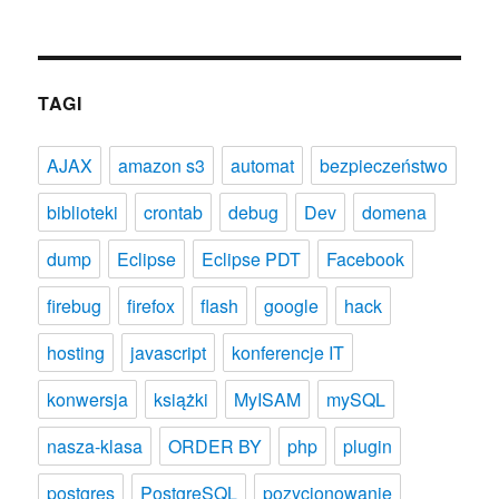
TAGI
AJAX
amazon s3
automat
bezpieczeństwo
biblioteki
crontab
debug
Dev
domena
dump
Eclipse
Eclipse PDT
Facebook
firebug
firefox
flash
google
hack
hosting
javascript
konferencje IT
konwersja
książki
MyISAM
mySQL
nasza-klasa
ORDER BY
php
plugin
postgres
PostgreSQL
pozycjonowanie