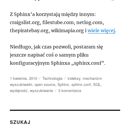
Z Sphinx’a korzystają między innym:
craigslist.org, filestube.com, netlog.com,
thepiratebay.org, wikimapia.org i
wiele więcej
.
Niedługo, jak czas pozwoli, postaram się
jeszcze napisać coś o samym pliku
konfiguracyjnym Sphinxa „sphinx.conf”.
Data
Kategorie
Tagi
1 kwietnia, 2010
Technologia
indeksy
,
mechanizm
publikacji
wyszukiwarki
,
open source
,
Sphinx
,
sphinx.conf
,
SQL
,
do
wydajność
,
wyszukiwanie
3 komentarze
Sphinx,
czyli
szybkie
i
skuteczne
SZUKAJ
wyszukiwanie