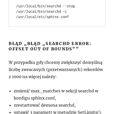
/usr/local/bin/searchd --stop

/usr/local/bin/searchd -c 
BŁĄD „BŁĄD „SEARCHD ERROR:
OFFSET OUT OF BOUNDS””
W przypadku gdy chcemy zwiększyć domyślną
liczbę zwracanych (przetwarzanych) rekordów
z 1000 na więcej należy:
zmienić max_matches w sekcji searchd w
konfigu sphinx.conf,
zrestartować demona searchd,
ustawić 3 parametr w metodzie SetLimits().