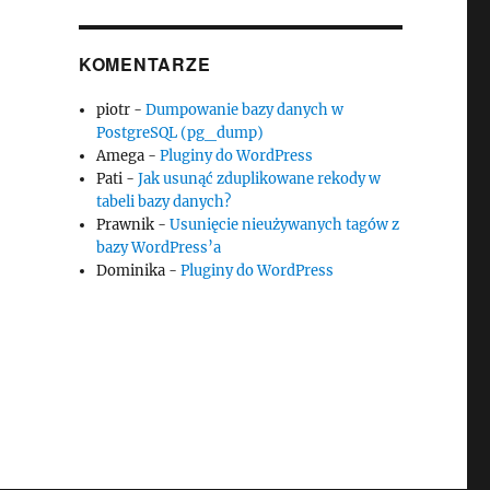
KOMENTARZE
piotr
-
Dumpowanie bazy danych w
PostgreSQL (pg_dump)
Amega
-
Pluginy do WordPress
Pati
-
Jak usunąć zduplikowane rekody w
tabeli bazy danych?
Prawnik
-
Usunięcie nieużywanych tagów z
bazy WordPress’a
Dominika
-
Pluginy do WordPress