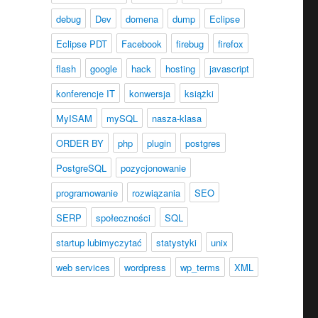
debug
Dev
domena
dump
Eclipse
Eclipse PDT
Facebook
firebug
firefox
l=”next” i rel=”prev”?”
flash
google
hack
hosting
javascript
konferencje IT
konwersja
książki
MyISAM
mySQL
nasza-klasa
ORDER BY
php
plugin
postgres
PostgreSQL
pozycjonowanie
programowanie
rozwiązania
SEO
SERP
społeczności
SQL
startup lubimyczytać
statystyki
unix
web services
wordpress
wp_terms
XML