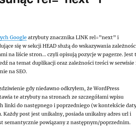
ych Google
atrybuty znacznika LINK rel=”next” i
dujące się w sekcji HEAD służą do wskazywania zależnośc
i na liście stron… czyli opisują pozycje w pagerze. Jest 
dź na temat duplikacji oraz zależności treści w serwisie 
nie na SEO.
zdziwienie gdy niedawno odkryłem, że WordPress
awia te atrybuty na stronach ze szczegółami wpisu
h linki do następnego i poprzedniego (w kontekście dat
u. Każdy post jest unikalny, posiada unikalny adres url i
est semantycznie powiązany z następnym/poprzednim.