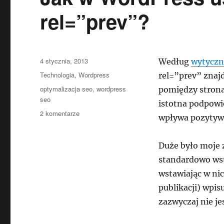
rel=”prev”?
Data
4 stycznia, 2013
Według
wytyczn
publikacji
Kategorie
Technologia
,
Wordpress
rel=”prev” znaj
Tagi
optymalizacja seo
,
wordpress
pomiędzy stronam
seo
istotna podpowie
do
2 komentarze
wpływa pozytyw
Jak
w
WordPress
Duże było moje 
usunąć
standardowo wst
rel=”next”
wstawiając w nic
i
rel=”prev”?
publikacji) wpis
zazwyczaj nie j