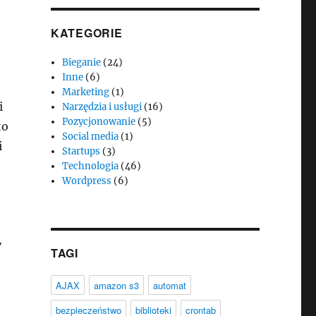
KATEGORIE
Bieganie
(24)
Inne
(6)
Marketing
(1)
i
Narzędzia i usługi
(16)
Pozycjonowanie
(5)
to
Social media
(1)
i
Startups
(3)
Technologia
(46)
Wordpress
(6)
y
TAGI
AJAX
amazon s3
automat
bezpieczeństwo
biblioteki
crontab