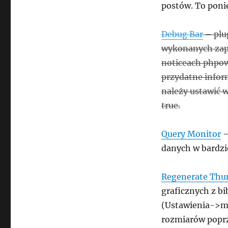
postów. To ponie
Debug Bar
– plu
wykonanych zapy
noticeach phpow
przydatne infor
należy ustawić
true.
Query Monitor
–
danych w bardzi
Regenerate Thu
graficznych z b
(Ustawienia->m
rozmiarów popr