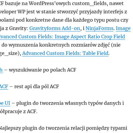
CF bazuje na WordPress’owych custom_fields, nawet
eloper WP jest w stanie stworzyć przyjazdy interfejs z
lami pod konkretne dane dla każdego typu postu czy
ja z Gravity:
Gravityforms Add-on
, i
NinjaForms
.
Image
vanced Custom Fields: Image Aspect Ratio Crop Field
– do wymuszenia konkretnych rozmiarów zdjęć (nie
ge_size),
Advanced Custom Fields: Table Field
.
ch
– wyszukiwanie po polach ACF
ACF
– rest api dla pól ACF
e UI
– plugin do tworzenia własnych typów danych i
ółpracuje z ACF.
ajlepszy plugin do tworzenia relacji pomiędzy typami