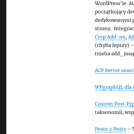
WordPress’ie. A
początkujący dev
dedykowanymi po
strony. Integrac
Crop Add-on
,
Ad
(chyba lepszy) 
trzeba add_ima
ACF better sear
WPgraphQL dla 
Custom Post Typ
taksonomii, wsp
Posts 2 Posts
– N