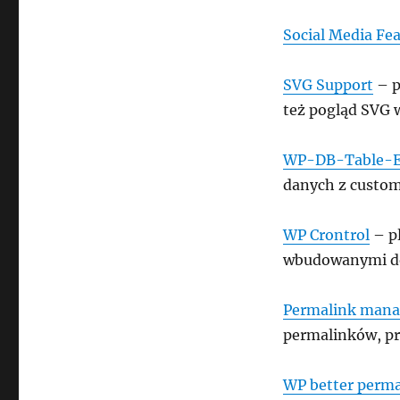
Social Media Fe
SVG Support
– p
też pogląd SVG 
WP-DB-Table-E
danych z custom
WP Crontrol
– pl
wbudowanymi do
Permalink mana
permalinków, pro
WP better perma