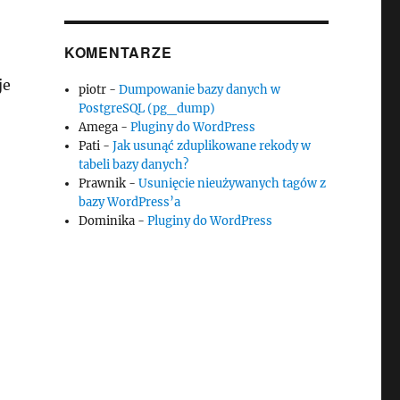
KOMENTARZE
je
piotr
-
Dumpowanie bazy danych w
PostgreSQL (pg_dump)
Amega
-
Pluginy do WordPress
Pati
-
Jak usunąć zduplikowane rekody w
tabeli bazy danych?
Prawnik
-
Usunięcie nieużywanych tagów z
bazy WordPress’a
Dominika
-
Pluginy do WordPress