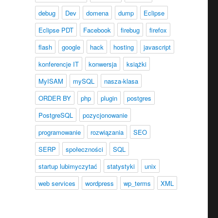
debug
Dev
domena
dump
Eclipse
Eclipse PDT
Facebook
firebug
firefox
flash
google
hack
hosting
javascript
konferencje IT
konwersja
książki
MyISAM
mySQL
nasza-klasa
ORDER BY
php
plugin
postgres
PostgreSQL
pozycjonowanie
programowanie
rozwiązania
SEO
SERP
społeczności
SQL
startup lubimyczytać
statystyki
unix
web services
wordpress
wp_terms
XML