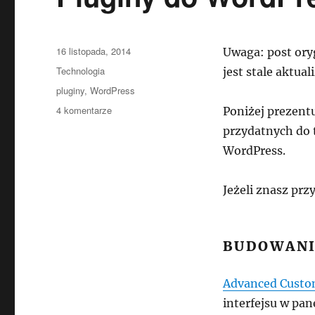
Data
16 listopada, 2014
Uwaga: post oryg
publikacji
Kategorie
Technologia
jest stale aktua
Tagi
pluginy
,
WordPress
do
4 komentarze
Poniżej prezent
Pluginy
przydatnych do 
do
WordPress.
WordPress
Jeżeli znasz prz
BUDOWANI
Advanced Custo
interfejsu w pa