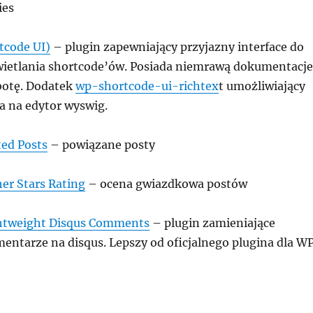
ies
tcode UI)
– plugin zapewniający przyjazny interface do
wietlania shortcode’ów. Posiada niemrawą dokumentacje
obotę. Dodatek
wp-shortcode-ui-richtex
t umożliwiający
a na edytor wyswig.
ted Posts
– powiązane posty
er Stars Rating
– ocena gwiazdkowa postów
ghtweight Disqus Comments
– plugin zamieniające
ntarze na disqus. Lepszy od oficjalnego plugina dla W
giny do WordPress”