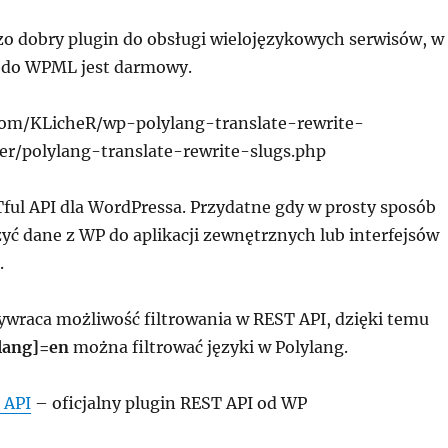
o dobry plugin do obsługi wielojęzykowych serwisów, w
 do WPML jest darmowy.
com/KLicheR/wp-polylang-translate-rewrite-
er/polylang-translate-rewrite-slugs.php
ul API dla WordPressa. Przydatne gdy w prosty sposób
yć dane z WP do aplikacji zewnętrznych lub interfejsów
.
ywraca możliwość filtrowania w REST API, dzięki temu
[lang]=en
można filtrować języki w Polylang.
 API
– oficjalny plugin REST API od WP