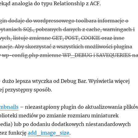
kąd analogia do typu Relationship z ACF.
gin dodaje do wordpressowego toolbara informacje o
taniach SQL, pobranych danych z cache, warningach i
ych, listuje zmienne GET, POST, COOKIE oraz inne
macje. Aby skorzystać z wszystkich możliwości plugina
 w wp-config.php zmienne WP_DEBUG i SAVEQUERIES n
 dużo lepsza wtyczka od Debug Bar. Wyświetla więcej
ej przystępny sposób.
mbnails
– niezastąpiony plugin do aktualizowania plikó
iblioteki mediów po zmianie rozmiaru miniaturek
edia) lub po dodaniu dodatkowych niestandardowych
zez funkcję
add_image_size
.