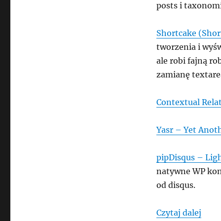
posts i taxonom
Shortcake (Shor
tworzenia i wyś
ale robi fajną r
zamianę textare
Contextual Rela
Yasr – Yet Anoth
pipDisqus – Li
natywne WP kome
od disqus.
„Plu
Czytaj dalej