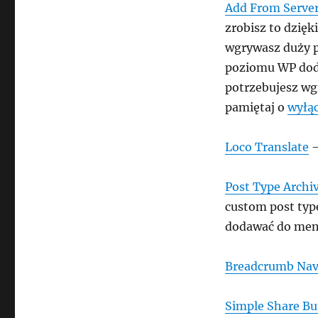
Add From Serve
zrobisz to dzięk
wgrywasz duży p
poziomu WP dodaj
potrzebujesz wg
pamiętaj o
wyłąc
Loco Translate
–
Post Type Archi
custom post typ
dodawać do menu 
Breadcrumb Na
Simple Share Bu