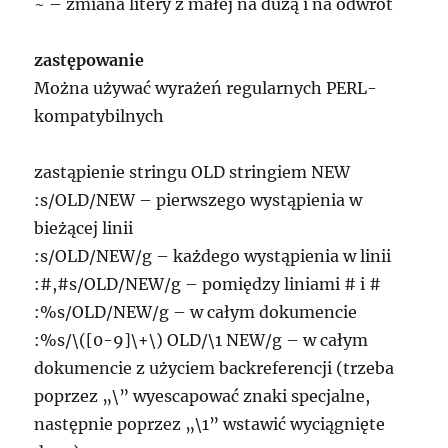
~ – zmiana litery z małej na dużą i na odwrót
zastępowanie
Można używać wyrażeń regularnych PERL-
kompatybilnych
zastąpienie stringu OLD stringiem NEW
:s/OLD/NEW – pierwszego wystąpienia w
bieżącej linii
:s/OLD/NEW/g – każdego wystąpienia w linii
:#,#s/OLD/NEW/g – pomiędzy liniami # i #
:%s/OLD/NEW/g – w całym dokumencie
:%s/\([0-9]\+\) OLD/\1 NEW/g – w całym
dokumencie z użyciem backreferencji (trzeba
poprzez „\” wyescapować znaki specjalne,
następnie poprzez „\1” wstawić wyciągnięte