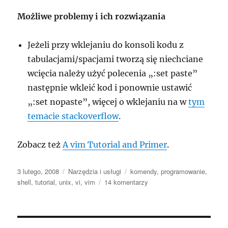
Możliwe problemy i ich rozwiązania
Jeżeli przy wklejaniu do konsoli kodu z
tabulacjami/spacjami tworzą się niechciane
wcięcia należy użyć polecenia „:set paste”
następnie wkleić kod i ponownie ustawić
„:set nopaste”, więcej o wklejaniu na w
tym
temacie stackoverflow
.
Zobacz też
A vim Tutorial and Primer
.
Data
Kategorie
Tagi
3 lutego, 2008
Narzędzia i usługi
komendy
,
programowanie
,
publikacji
do
shell
,
tutorial
,
unix
,
vi
,
vim
14 komentarzy
VIM
–
podstawowe
komendy