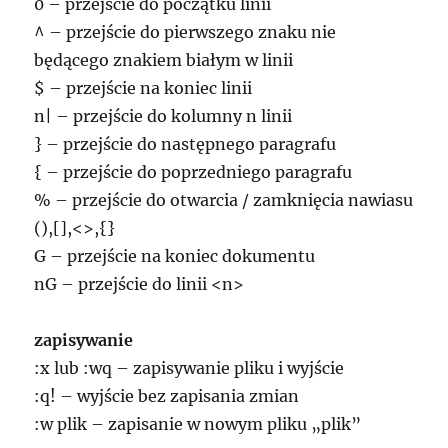
0 – przejście do początku linii
^ – przejście do pierwszego znaku nie
będącego znakiem białym w linii
$ – przejście na koniec linii
n| – przejście do kolumny n linii
} – przejście do następnego paragrafu
{ – przejście do poprzedniego paragrafu
% – przejście do otwarcia / zamknięcia nawiasu
(),[],<>,{}
G – przejście na koniec dokumentu
nG – przejście do linii <n>
zapisywanie
:x lub :wq – zapisywanie pliku i wyjście
:q! – wyjście bez zapisania zmian
:w plik – zapisanie w nowym pliku „plik”