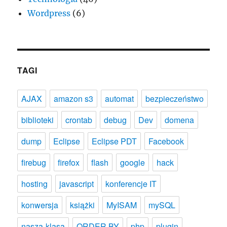
Wordpress
(6)
TAGI
AJAX
amazon s3
automat
bezpieczeństwo
biblioteki
crontab
debug
Dev
domena
dump
Eclipse
Eclipse PDT
Facebook
firebug
firefox
flash
google
hack
hosting
javascript
konferencje IT
konwersja
książki
MyISAM
mySQL
nasza-klasa
ORDER BY
php
plugin