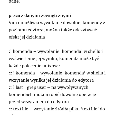
dane)
praca z danymi zewnętrznymi
Vim umożliwia wywołanie dowolnej komendy z
poziomu edytora, można także odczytywać
efekt jej działania
:! komenda – wywołanie 'komenda’ w shellu i
wyświetlenie jej wyniku, komenda może być
każde polecenie unixowe
:r ! komenda – wywołanie 'komenda’ w shellu i
wczytanie wyniku jej działania do edytora
:r ! last | grep user – na wywoływanych
komendach można robić dowolne operacje
przed wczytaniem do edytora
:r textfile – wczytanie źródła pliku 'textfile’ do