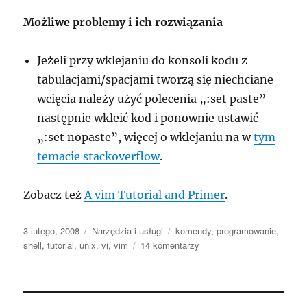
Możliwe problemy i ich rozwiązania
Jeżeli przy wklejaniu do konsoli kodu z
tabulacjami/spacjami tworzą się niechciane
wcięcia należy użyć polecenia „:set paste”
następnie wkleić kod i ponownie ustawić
„:set nopaste”, więcej o wklejaniu na w
tym
temacie stackoverflow
.
Zobacz też
A vim Tutorial and Primer
.
Data
Kategorie
Tagi
3 lutego, 2008
Narzędzia i usługi
komendy
,
programowanie
,
publikacji
do
shell
,
tutorial
,
unix
,
vi
,
vim
14 komentarzy
VIM
–
podstawowe
komendy