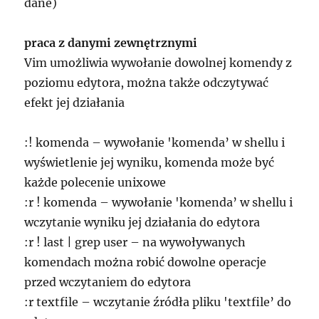
dane)
praca z danymi zewnętrznymi
Vim umożliwia wywołanie dowolnej komendy z
poziomu edytora, można także odczytywać
efekt jej działania
:! komenda – wywołanie 'komenda’ w shellu i
wyświetlenie jej wyniku, komenda może być
każde polecenie unixowe
:r ! komenda – wywołanie 'komenda’ w shellu i
wczytanie wyniku jej działania do edytora
:r ! last | grep user – na wywoływanych
komendach można robić dowolne operacje
przed wczytaniem do edytora
:r textfile – wczytanie źródła pliku 'textfile’ do