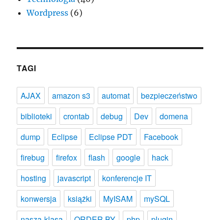
Wordpress
(6)
TAGI
AJAX
amazon s3
automat
bezpieczeństwo
biblioteki
crontab
debug
Dev
domena
dump
Eclipse
Eclipse PDT
Facebook
firebug
firefox
flash
google
hack
hosting
javascript
konferencje IT
konwersja
książki
MyISAM
mySQL
nasza-klasa
ORDER BY
php
plugin