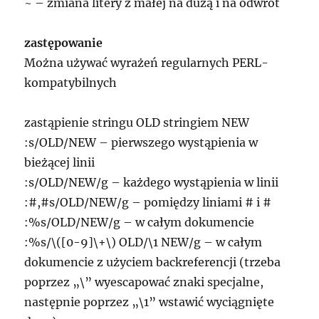
~ – zmiana litery z małej na dużą i na odwrót
zastępowanie
Można używać wyrażeń regularnych PERL-
kompatybilnych
zastąpienie stringu OLD stringiem NEW
:s/OLD/NEW – pierwszego wystąpienia w
bieżącej linii
:s/OLD/NEW/g – każdego wystąpienia w linii
:#,#s/OLD/NEW/g – pomiędzy liniami # i #
:%s/OLD/NEW/g – w całym dokumencie
:%s/\([0-9]\+\) OLD/\1 NEW/g – w całym
dokumencie z użyciem backreferencji (trzeba
poprzez „\” wyescapować znaki specjalne,
następnie poprzez „\1” wstawić wyciągnięte