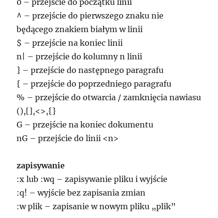
0 – przejście do początku linii
^ – przejście do pierwszego znaku nie
będącego znakiem białym w linii
$ – przejście na koniec linii
n| – przejście do kolumny n linii
} – przejście do następnego paragrafu
{ – przejście do poprzedniego paragrafu
% – przejście do otwarcia / zamknięcia nawiasu
(),[],<>,{}
G – przejście na koniec dokumentu
nG – przejście do linii <n>
zapisywanie
:x lub :wq – zapisywanie pliku i wyjście
:q! – wyjście bez zapisania zmian
:w plik – zapisanie w nowym pliku „plik”