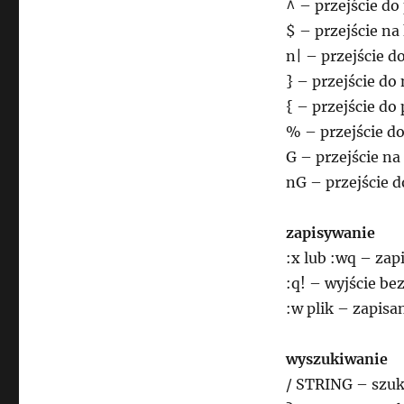
^ – przejście do
$ – przejście na 
n| – przejście d
} – przejście do
{ – przejście do
% – przejście do
G – przejście n
nG – przejście d
zapisywanie
:x lub :wq – zap
:q! – wyjście be
:w plik – zapisa
wyszukiwanie
/ STRING – szuk