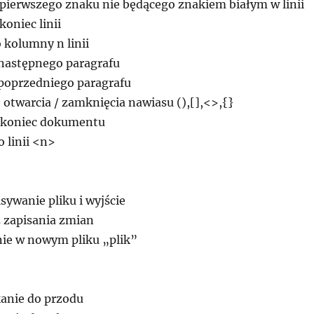
 pierwszego znaku nie będącego znakiem białym w linii
koniec linii
o kolumny n linii
 następnego paragrafu
 poprzedniego paragrafu
 otwarcia / zamknięcia nawiasu (),[],<>,{}
a koniec dokumentu
o linii <n>
isywanie pliku i wyjście
z zapisania zmian
nie w nowym pliku „plik”
anie do przodu