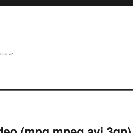
jeszcze.
deo (mpg,mpeg,avi,3gp)