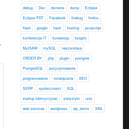
debug
Dev
domena
dump
Eclipse
Eclipse PDT
Facebook
firebug
firefox
2
flash
google
hack
hosting
javascript
konferencje IT
konwersja
książki
.
MyISAM
mySQL
nasza-klasa
ORDER BY
php
plugin
postgres
PostgreSQL
pozycjonowanie
programowanie
rozwiązania
SEO
SERP
społeczności
SQL
startup lubimyczytać
statystyki
unix
web services
wordpress
wp_terms
XML