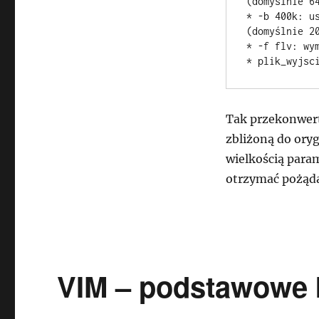
(domyślnie 64
* -b 400k: u
(domyślnie 20
* -f flv: wym
Tak przekonwert
zbliżoną do ory
wielkością para
otrzymać pożąda
VIM – podstawowe