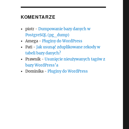
KOMENTARZE
piotr
-
Dumpowanie bazy danych w
PostgreSQL (pg_dump)
Amega
-
Pluginy do WordPress
Pati
-
Jak usunąć zduplikowane rekody w
tabeli bazy danych?
Prawnik
-
Usunięcie nieużywanych tagów z
bazy WordPress’a
Dominika
-
Pluginy do WordPress