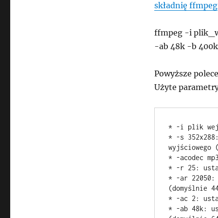
składnię ffmpeg
ffmpeg -i plik_
-ab 48k -b 400k 
Powyższe polece
Użyte parametry
* -i plik wej
* -s 352x288
wyjściowego (
* -acodec mp3
* -r 25: ust
* -ar 22050:
(domyślnie 44
* -ac 2: ust
* -ab 48k: us