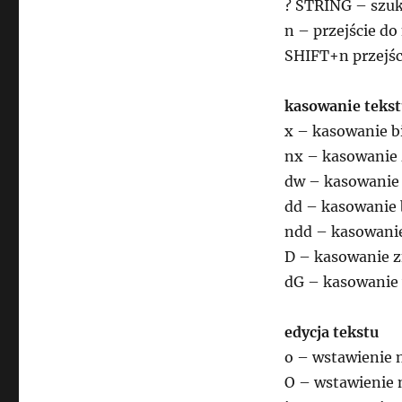
? STRING – szuk
n – przejście d
SHIFT+n przejśc
kasowanie teks
x – kasowanie b
nx – kasowanie
dw – kasowanie
dd – kasowanie b
ndd – kasowanie
D – kasowanie z
dG – kasowanie
edycja tekstu
o – wstawienie n
O – wstawienie n