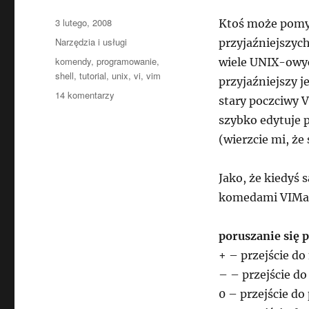
Data
3 lutego, 2008
Ktoś może pomyś
publikacji
Kategorie
Narzędzia i usługi
przyjaźniejszych
Tagi
komendy
,
programowanie
,
wiele UNIX-owyc
shell
,
tutorial
,
unix
,
vi
,
vim
przyjaźniejszy j
do
14 komentarzy
stary poczciwy V
VIM
szybko edytuje 
–
podstawowe
(wierzcie mi, że
komendy
Jako, że kiedyś
komedami VIMa 
poruszanie się 
+ – przejście do 
– – przejście do 
0 – przejście do 