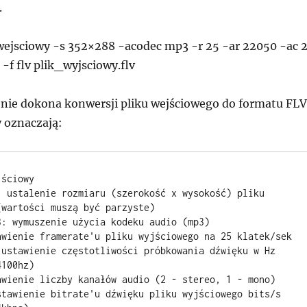
.
wejsciowy -s 352×288 -acodec mp3 -r 25 -ar 22050 -ac 
-f flv plik_wyjsciowy.flv
nie dokona konwersji pliku wejściowego do formatu FLV
 oznaczają:
ściowy

: ustalenie rozmiaru (szerokość x wysokość) pliku 
wartości muszą być parzyste)

: wymuszenie użycia kodeku audio (mp3)

awienie framerate'u pliku wyjściowego na 25 klatek/sek

 ustawienie częstotliwości próbkowania dźwięku w Hz 
100hz)

awienie liczby kanałów audio (2 - stereo, 1 - mono)

tawienie bitrate'u dźwięku pliku wyjściowego bits/s  