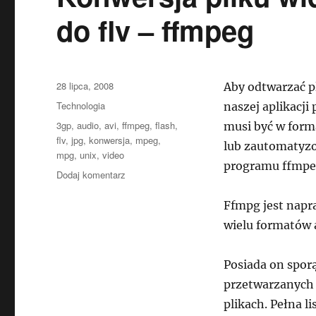
do flv – ffmpeg
Data
28 lipca, 2008
Aby odtwarzać p
publikacji
Kategorie
Technologia
naszej aplikacji 
Tagi
3gp
,
audio
,
avi
,
ffmpeg
,
flash
,
musi być w form
flv
,
jpg
,
konwersja
,
mpeg
,
lub zautomatyzo
mpg
,
unix
,
video
programu ffmpe
do
Dodaj komentarz
Konwersja
pliku
Ffmpg jest nap
wideo
wielu formatów a
(mpg,mpeg,avi,3gp)
do
flv
Posiada on sporą
–
przetwarzanych
ffmpeg
plikach. Pełna li