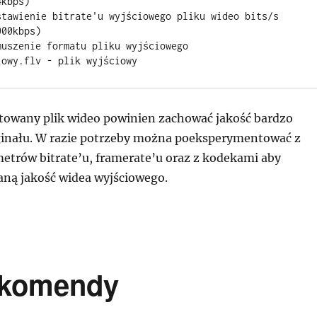
kbps)

stawienie bitrate'u wyjściowego pliku wideo bits/s 
00kbps)

uszenie formatu pliku wyjściowego

owany plik wideo powinien zachować jakość bardzo
ginału. W razie potrzeby można poeksperymentować z
metrów bitrate’u, framerate’u oraz z kodekami aby
ną jakość widea wyjściowego.
 komendy