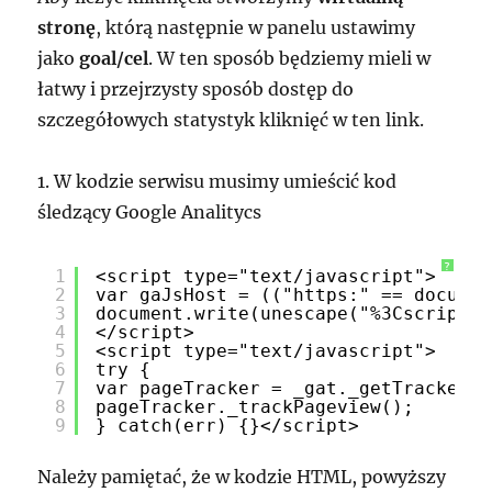
stronę
, którą następnie w panelu ustawimy
jako
goal/cel
. W ten sposób będziemy mieli w
łatwy i przejrzysty sposób dostęp do
szczegółowych statystyk kliknięć w ten link.
1. W kodzie serwisu musimy umieścić kod
śledzący Google Analitycs
?
1
<script type="text/javascript">
2
var gaJsHost = (("https:" == documen
3
document.write(unescape("%3Cscript s
4
</script>
5
<script type="text/javascript">
6
try {
7
var pageTracker = _gat._getTracker("
8
pageTracker._trackPageview();
9
} catch(err) {}</script>
Należy pamiętać, że w kodzie HTML, powyższy