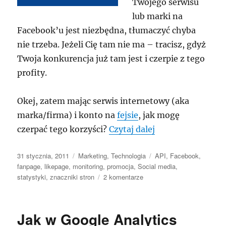
Twojego serwisu
lub marki na
Facebook’u jest niezbędna, tłumaczyć chyba
nie trzeba. Jeżeli Cię tam nie ma – tracisz, gdyż
Twoja konkurencja już tam jest i czerpie z tego
profity.
Okej, zatem mając serwis internetowy (aka
marka/firma) i konto na
fejsie
, jak mogę
„Jak promować se
czerpać tego korzyści?
Czytaj dalej
Data
Kategorie
Tagi
31 stycznia, 2011
Marketing
,
Technologia
API
,
Facebook
,
publikacji
fanpage
,
likepage
,
monitoring
,
promocja
,
Social media
,
do
statystyki
,
znaczniki stron
2 komentarze
Jak
promować
serwis
Jak w Google Analytics
na