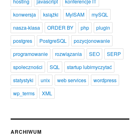
hosting
javascript
konferencje IT
konwersja
książki
MyISAM
mySQL
nasza-klasa
ORDER BY
php
plugin
postgres
PostgreSQL
pozycjonowanie
programowanie
rozwiązania
SEO
SERP
społeczności
SQL
startup lubimyczytać
statystyki
unix
web services
wordpress
wp_terms
XML
ARCHIWUM