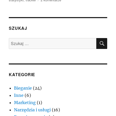
Jak
w
Google
Analytics
badać
SZUKAJ
kliknięcia
w
SZU
Szukaj:
linki.
KATEGORIE
Bieganie
(24)
Inne
(6)
Marketing
(1)
Narzędzia i usługi
(16)