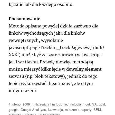
łącznie lub dla każdego osobno.
Podsumowanie
Metoda opisana powyżej działa zarówno dla
linków wychodzących jak i dla linków
wewnętrznych, wywołanie
javascript:pageTracker._trackPageview(’/link/
XXX’) może być zaszyte zarówno w javascript
jak i we flashu. Prawdę mówiąc metodą tą
można mierzyć kliknięcie w
dowolny element
serwisu (np. blok tekstowy), jednak do tego
lepiej wykorzystać 'heat mapy’, ale o tym
innym razem.
Data
Kategorie
Tagi
1 lutego, 2009
Narzędzia i usługi
,
Technologia
cel
,
GA
,
goal
,
publikacji
google
,
Google Analitycs
,
konwersja
,
mierzenie
,
raporty
,
SEM
,
do
statystyki
,
tracker
2 komentarze