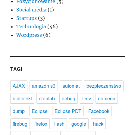
Pozycjonowanie
(5)
Social media
(1)
Startups
(3)
Technologia
(46)
Wordpress
(6)
TAGI
AJAX
amazon s3
automat
bezpieczeństwo
biblioteki
crontab
debug
Dev
domena
dump
Eclipse
Eclipse PDT
Facebook
firebug
firefox
flash
google
hack