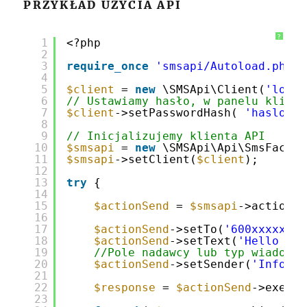
PRZYKŁAD UŻYCIA API
?
1
<?php
2
3
require_once
'smsapi/Autoload.php'
;
4
5
$client
= 
new
\SMSApi\Client(
'login
6
// Ustawiamy hasło, w panelu klient
7
$client
->setPasswordHash( 
'haslo w 
8
9
// Inicjalizujemy klienta API
10
$smsapi
= 
new
\SMSApi\Api\SmsFactor
11
$smsapi
->setClient(
$client
);
12
13
try
{
14
15
$actionSend
= 
$smsapi
->actionSe
16
17
$actionSend
->setTo(
'600xxxxxx'
)
18
$actionSend
->setText(
'Hello Wor
19
//Pole nadawcy lub typ wiadomoś
20
$actionSend
->setSender(
'Info'
);
21
22
$response
= 
$actionSend
->execut
23