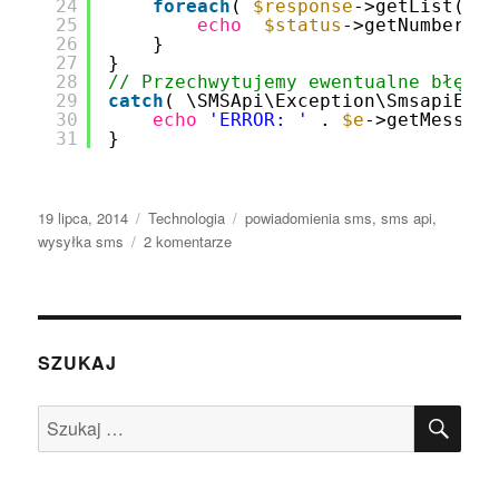
24
foreach
( 
$response
->getList() 
a
25
echo
$status
->getNumber() 
26
}
27
}
28
// Przechwytujemy ewentualne błędy,
29
catch
( \SMSApi\Exception\SmsapiExce
30
echo
'ERROR: '
. 
$e
->getMessage
31
}
Data
Kategorie
Tagi
19 lipca, 2014
Technologia
powiadomienia sms
,
sms api
,
publikacji
do
wysyłka sms
2 komentarze
Wysyłka
SMS
w
aplikacjach
internetowych
SZUKAJ
SZU
Szukaj: