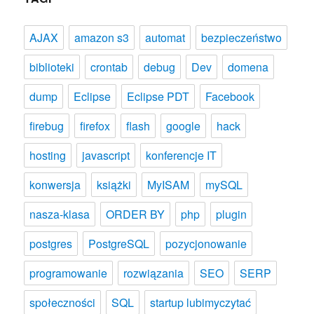
AJAX
amazon s3
automat
bezpieczeństwo
biblioteki
crontab
debug
Dev
domena
dump
Eclipse
Eclipse PDT
Facebook
firebug
firefox
flash
google
hack
hosting
javascript
konferencje IT
konwersja
książki
MyISAM
mySQL
nasza-klasa
ORDER BY
php
plugin
postgres
PostgreSQL
pozycjonowanie
programowanie
rozwiązania
SEO
SERP
społeczności
SQL
startup lubimyczytać