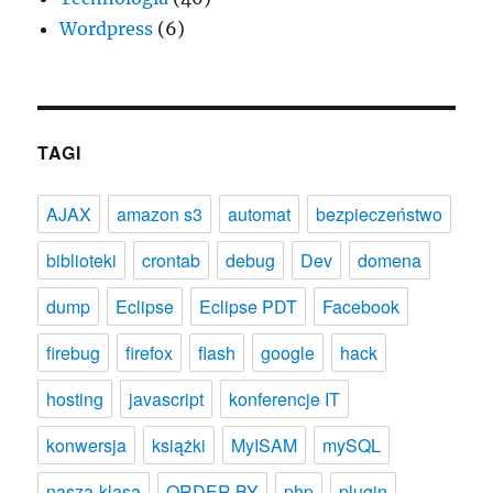
Wordpress
(6)
TAGI
AJAX
amazon s3
automat
bezpieczeństwo
biblioteki
crontab
debug
Dev
domena
dump
Eclipse
Eclipse PDT
Facebook
firebug
firefox
flash
google
hack
hosting
javascript
konferencje IT
konwersja
książki
MyISAM
mySQL
nasza-klasa
ORDER BY
php
plugin