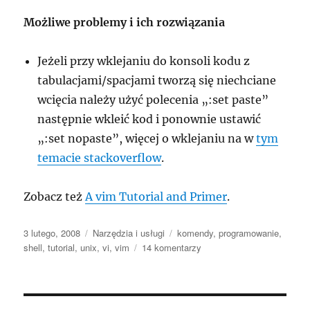
Możliwe problemy i ich rozwiązania
Jeżeli przy wklejaniu do konsoli kodu z
tabulacjami/spacjami tworzą się niechciane
wcięcia należy użyć polecenia „:set paste”
następnie wkleić kod i ponownie ustawić
„:set nopaste”, więcej o wklejaniu na w
tym
temacie stackoverflow
.
Zobacz też
A vim Tutorial and Primer
.
Data
Kategorie
Tagi
3 lutego, 2008
Narzędzia i usługi
komendy
,
programowanie
,
publikacji
do
shell
,
tutorial
,
unix
,
vi
,
vim
14 komentarzy
VIM
–
podstawowe
komendy