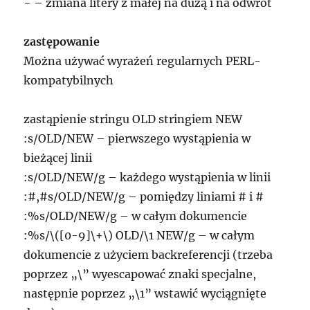
~ – zmiana litery z małej na dużą i na odwrót
zastępowanie
Można używać wyrażeń regularnych PERL-
kompatybilnych
zastąpienie stringu OLD stringiem NEW
:s/OLD/NEW – pierwszego wystąpienia w
bieżącej linii
:s/OLD/NEW/g – każdego wystąpienia w linii
:#,#s/OLD/NEW/g – pomiędzy liniami # i #
:%s/OLD/NEW/g – w całym dokumencie
:%s/\([0-9]\+\) OLD/\1 NEW/g – w całym
dokumencie z użyciem backreferencji (trzeba
poprzez „\” wyescapować znaki specjalne,
następnie poprzez „\1” wstawić wyciągnięte