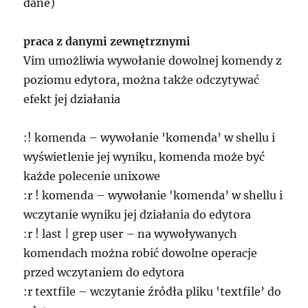
dane)
praca z danymi zewnętrznymi
Vim umożliwia wywołanie dowolnej komendy z
poziomu edytora, można także odczytywać
efekt jej działania
:! komenda – wywołanie 'komenda’ w shellu i
wyświetlenie jej wyniku, komenda może być
każde polecenie unixowe
:r ! komenda – wywołanie 'komenda’ w shellu i
wczytanie wyniku jej działania do edytora
:r ! last | grep user – na wywoływanych
komendach można robić dowolne operacje
przed wczytaniem do edytora
:r textfile – wczytanie źródła pliku 'textfile’ do