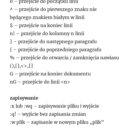
0 – przejście do początku linii
^ – przejście do pierwszego znaku nie
będącego znakiem białym w linii
$ – przejście na koniec linii
n| – przejście do kolumny n linii
} – przejście do następnego paragrafu
{ – przejście do poprzedniego paragrafu
% – przejście do otwarcia / zamknięcia nawiasu
(),[],<>,{}
G – przejście na koniec dokumentu
nG – przejście do linii <n>
zapisywanie
:x lub :wq – zapisywanie pliku i wyjście
:q! – wyjście bez zapisania zmian
:w plik – zapisanie w nowym pliku „plik”