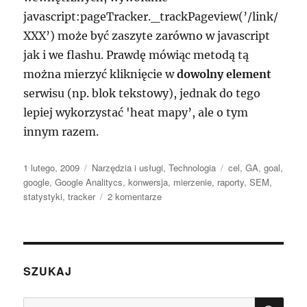
javascript:pageTracker._trackPageview(’/link/
XXX’) może być zaszyte zarówno w javascript
jak i we flashu. Prawdę mówiąc metodą tą
można mierzyć kliknięcie w
dowolny element
serwisu (np. blok tekstowy), jednak do tego
lepiej wykorzystać 'heat mapy’, ale o tym
innym razem.
Data
Kategorie
Tagi
1 lutego, 2009
Narzędzia i usługi
,
Technologia
cel
,
GA
,
goal
,
publikacji
google
,
Google Analitycs
,
konwersja
,
mierzenie
,
raporty
,
SEM
,
do
statystyki
,
tracker
2 komentarze
Jak
w
Google
Analytics
badać
SZUKAJ
kliknięcia
w
SZU
Szukaj: