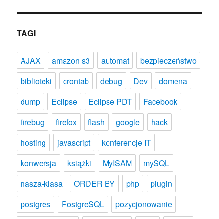
TAGI
AJAX
amazon s3
automat
bezpieczeństwo
biblioteki
crontab
debug
Dev
domena
dump
Eclipse
Eclipse PDT
Facebook
firebug
firefox
flash
google
hack
hosting
javascript
konferencje IT
konwersja
książki
MyISAM
mySQL
nasza-klasa
ORDER BY
php
plugin
postgres
PostgreSQL
pozycjonowanie