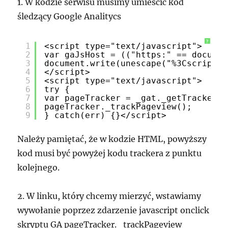
1. W kodzie serwisu musimy umieścić kod
śledzący Google Analitycs
?
1
<script type="text/javascript">
2
var gaJsHost = (("https:" == documen
3
document.write(unescape("%3Cscript s
4
</script>
5
<script type="text/javascript">
6
try {
7
var pageTracker = _gat._getTracker("
8
pageTracker._trackPageview();
9
} catch(err) {}</script>
Należy pamiętać, że w kodzie HTML, powyższy
kod musi być powyżej kodu trackera z punktu
kolejnego.
2. W linku, który chcemy mierzyć, wstawiamy
wywołanie poprzez zdarzenie javascript onclick
skryptu GA pageTracker._trackPageview