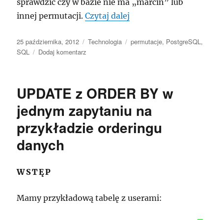
sprawdzić czy w bazie nie ma „marcin” lub
„Sprawdzanie permutac
innej permutacji.
Czytaj dalej
Data
Kategorie
Tagi
25 października, 2012
Technologia
permutacje
,
PostgreSQL
,
publikacji
do
SQL
Dodaj komentarz
Sprawdzanie
permutacji
ciągu
UPDATE z ORDER BY w
znaków
w
jednym zapytaniu na
PostgreSQL
przykładzie orderingu
danych
WSTĘP
Mamy przykładową tabelę z userami: