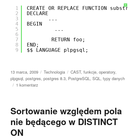
?
1
CREATE OR REPLACE FUNCTION substr(in
2
DECLARE
3
...
4
BEGIN
5
...
6
7
RETURN foo;
8
END;
9
$$ LANGUAGE plpgsql;
Data
Kategorie
Tagi
13 marca, 2009
Technologia
CAST
,
funkcje
,
operatory
,
publikacji
plpgsql
,
postgres
,
postgres 8.3
,
PostgreSQL
,
SQL
,
typy danych
do
1 komentarz
Postgres
8.3
a
Sortowanie względem pola
zgodność
typów
nie będącego w DISTINCT
danych
ON