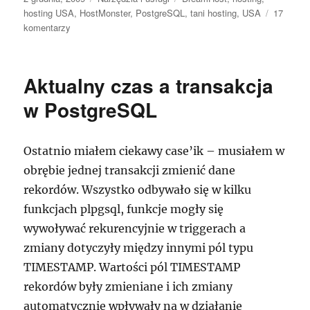
publikacji
hosting USA
,
HostMonster
,
PostgreSQL
,
tani hosting
,
USA
17
do
komentarzy
Tani
dobry
hosting
Aktualny czas a transakcja
w
USA
w PostgreSQL
–
HostMonster
Ostatnio miałem ciekawy case’ik – musiałem w
obrębie jednej transakcji zmienić dane
rekordów. Wszystko odbywało się w kilku
funkcjach plpgsql, funkcje mogły się
wywoływać rekurencyjnie w triggerach a
zmiany dotyczyły między innymi pól typu
TIMESTAMP. Wartości pól TIMESTAMP
rekordów były zmieniane i ich zmiany
automatycznie wpływały na w działanie