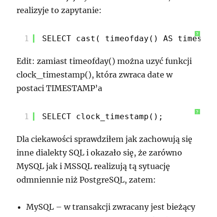
realizyje to zapytanie:
?
1
SELECT cast( timeofday() AS timestam
Edit: zamiast timeofday() można uzyć funkcji
clock_timestamp(), która zwraca date w
postaci TIMESTAMP’a
?
1
SELECT clock_timestamp();
Dla ciekawości sprawdziłem jak zachowują się
inne dialekty SQL i okazało się, że zarówno
MySQL jak i MSSQL realizują tą sytuację
odmniennie niż PostgreSQL, zatem:
MySQL – w transakcji zwracany jest bieżący