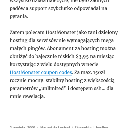
wszystko działa należycie, nie było żadnych
padów a support szybciutko odpowiadał na
pytania.
Zatem polecam HostMonster jako tani dzielony
hosting dla serwisów nie wymagających mega
małych pingów. Abonament za hosting można
obniżyć do bajecznie niskich $3,95 na miesiąc
korzystając z wielu dostępnych w necie
HostMonster coupon codes
. Za max. 150zł
rocznie mocny, stabilny hosting z większością
parametrów „unlimited” i dostępem ssh… dla
mnie rewelacja.
Data
Kategorie
Tagi
2 grudnia, 2009
Narzędzia i usługi
DreamHost
,
hosting
,