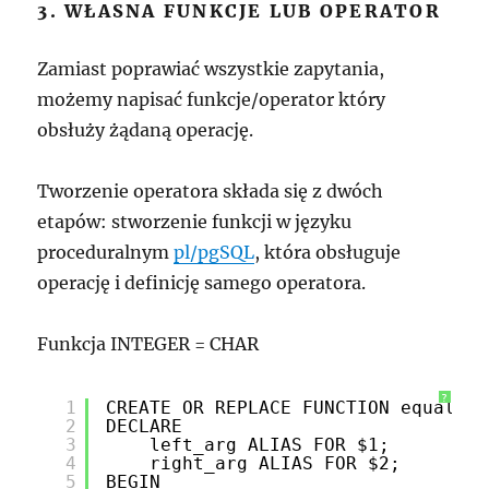
3. WŁASNA FUNKCJE LUB OPERATOR
Zamiast poprawiać wszystkie zapytania,
możemy napisać funkcje/operator który
obsłuży żądaną operację.
Tworzenie operatora składa się z dwóch
etapów: stworzenie funkcji w języku
proceduralnym
pl/pgSQL
, która obsługuje
operację i definicję samego operatora.
Funkcja INTEGER = CHAR
?
1
CREATE OR REPLACE FUNCTION equal_in
2
DECLARE
3
left_arg ALIAS FOR $1;
4
right_arg ALIAS FOR $2;
5
BEGIN