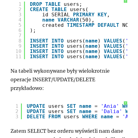
?
1
DROP
TABLE
users;
2
CREATE
TABLE
users(
3
id SERIAL 
PRIMARY
KEY
,
4
name
VARCHAR
(50),
5
created 
TIMESTAMP
DEFAULT
NOW()
6
);
7
8
INSERT
INTO
users(
name
) 
VALUES
(
'Mar
9
INSERT
INTO
users(
name
) 
VALUES
(
'Bar
10
INSERT
INTO
users(
name
) 
VALUES
(
'Agn
11
INSERT
INTO
users(
name
) 
VALUES
(
'Dom
Na tabeli wykonywane były wielokrotnie
operacje INSERT/UPDATE/DELETE
przykładowo:
?
1
UPDATE
users 
SET
name
= 
'Ania'
WHERE
2
UPDATE
users 
SET
name
= 
'Dalia'
WHER
3
DELETE
FROM
users 
WHERE
name
= 
'Ania
Zatem SELECT bez orderu wyświetli nam dane