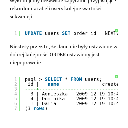
Wykonujemy oczywiste zapytanie przypisujące
rekordom z tabeli users kolejne wartości
sekwencji:
?
1
UPDATE
users 
SET
order_id = NEXTVAL(
Niestety przez to, że dane nie były ustawione w
dobrej kolejności ORDER ustawiony jest
niepoprawnie.
?
1
psql=> 
SELECT
* 
FROM
users;
2
id |   
name
|          created  
3
----+-----------+-------------------
4
3 | Agnieszka | 2009-12-19 10:41:4
5
4 | Dominika  | 2009-12-19 10:41:4
6
1 | Dalia     | 2009-12-19 10:41:4
7
(3 
rows
)