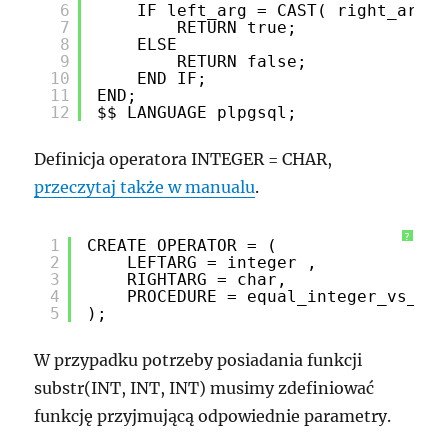
6
IF left_arg = CAST( right_arg A
7
RETURN true;
8
ELSE
9
RETURN false;
10
END IF;
11
END;
12
$$ LANGUAGE plpgsql;
Definicja operatora INTEGER = CHAR,
przeczytaj także w manualu
.
?
1
CREATE OPERATOR = (
2
LEFTARG = integer ,
3
RIGHTARG = char,
4
PROCEDURE = equal_integer_vs_cha
5
);
W przypadku potrzeby posiadania funkcji
substr(INT, INT, INT) musimy zdefiniować
funkcję przyjmującą odpowiednie parametry.