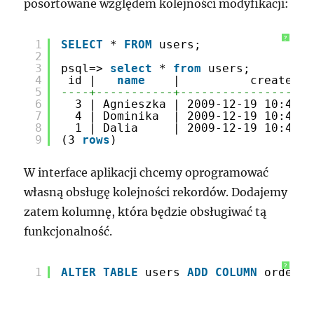
posortowane względem kolejności modyfikacji:
?
1
SELECT
* 
FROM
users;
2
3
psql=> 
select
* 
from
users;
4
id |   
name
|          created
5
----+-----------+-------------------
6
3 | Agnieszka | 2009-12-19 10:41:4
7
4 | Dominika  | 2009-12-19 10:41:4
8
1 | Dalia     | 2009-12-19 10:41:4
9
(3 
rows
)
W interface aplikacji chcemy oprogramować
własną obsługę kolejności rekordów. Dodajemy
zatem kolumnę, która będzie obsługiwać tą
funkcjonalność.
?
1
ALTER
TABLE
users 
ADD
COLUMN
order_i