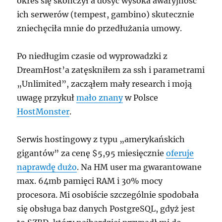
okres się skończył a dosyć wysoka awaryjność
ich serwerów (tempest, gambino) skutecznie
zniechęciła mnie do przedłużania umowy.
Po niedługim czasie od wyprowadzki z
DreamHost’a zatęskniłem za ssh i parametrami
„Unlimited”, zacząłem mały research i moją
uwagę przykuł
mało znany
w Polsce
HostMonster
.
Serwis hostingowy z typu „amerykańskich
gigantów” za cenę $5,95 miesięcznie
oferuje
naprawdę dużo
. Na HM user ma gwarantowane
max. 64mb pamięci RAM i 30% mocy
procesora. Mi osobiście szczególnie spodobała
się obsługa baz danych PostgreSQL, gdyż jest