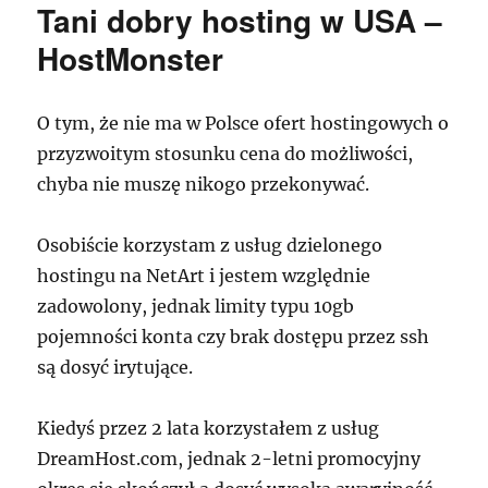
Tani dobry hosting w USA –
BY
w
HostMonster
jednym
zapytaniu
na
O tym, że nie ma w Polsce ofert hostingowych o
przykładzie
przyzwoitym stosunku cena do możliwości,
orderingu
danych
chyba nie muszę nikogo przekonywać.
Osobiście korzystam z usług dzielonego
hostingu na NetArt i jestem względnie
zadowolony, jednak limity typu 10gb
pojemności konta czy brak dostępu przez ssh
są dosyć irytujące.
Kiedyś przez 2 lata korzystałem z usług
DreamHost.com, jednak 2-letni promocyjny