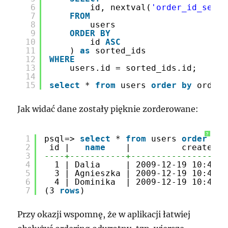
6
id, nextval(
'order_id_seq'
)
7
FROM
8
users
9
ORDER
BY
10
id 
ASC
11
) 
as
sorted_ids
12
WHERE
13
users.id = sorted_ids.id; 
14
15
select
* 
from
users 
order
by
order_
Jak widać dane zostały pięknie zorderowane:
?
1
psql=> 
select
* 
from
users 
order
by
2
id |   
name
|          created  
3
----+-----------+-------------------
4
1 | Dalia     | 2009-12-19 10:41:4
5
3 | Agnieszka | 2009-12-19 10:41:4
6
4 | Dominika  | 2009-12-19 10:41:4
7
(3 
rows
)
Przy okazji wspomnę, że w aplikacji łatwiej