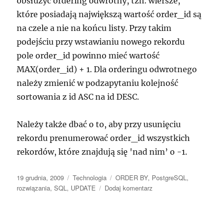
obsłużyć ordering odwrotny, tzn. wiersze,
które posiadają największą wartość order_id są
na czele a nie na końcu listy. Przy takim
podejściu przy wstawianiu nowego rekordu
pole order_id powinno mieć wartość
MAX(order_id) + 1. Dla orderingu odwrotnego
należy zmienić w podzapytaniu kolejność
sortowania z id ASC na id DESC.
Należy także dbać o to, aby przy usunięciu
rekordu prenumerować order_id wszystkich
rekordów, które znajdują się 'nad nim’ o -1.
Data
Kategorie
Tagi
19 grudnia, 2009
Technologia
ORDER BY
,
PostgreSQL
,
publikacji
do
rozwiązania
,
SQL
,
UPDATE
Dodaj komentarz
UPDATE
z
ORDER