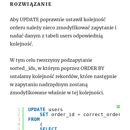
ROZWIĄZANIE
Aby UPDATE poprawnie ustawił kolejność
orderu należy nieco zmodyfikować zapytanie i
nadać danym z tabeli users odpowiednią
kolejność.
W tym celu tworzymy podzapytanie
sorted_ids, w którym poprzez ORDER BY
ustalamy kolejność rekordów, które następnie
w zapytaniu nadrzędnym zostaną
zmodyfikowane właśnie w tej kolejności.
?
1
UPDATE
users
2
SET
order_id = correct_order_id
3
FROM
4
(
5
SELECT