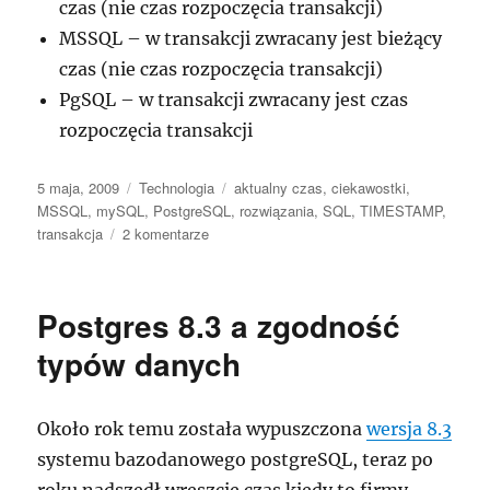
czas (nie czas rozpoczęcia transakcji)
MSSQL – w transakcji zwracany jest bieżący
czas (nie czas rozpoczęcia transakcji)
PgSQL – w transakcji zwracany jest czas
rozpoczęcia transakcji
Data
Kategorie
Tagi
5 maja, 2009
Technologia
aktualny czas
,
ciekawostki
,
publikacji
MSSQL
,
mySQL
,
PostgreSQL
,
rozwiązania
,
SQL
,
TIMESTAMP
,
do
transakcja
2 komentarze
Aktualny
czas
a
Postgres 8.3 a zgodność
transakcja
w
typów danych
PostgreSQL
Około rok temu została wypuszczona
wersja 8.3
systemu bazodanowego postgreSQL, teraz po