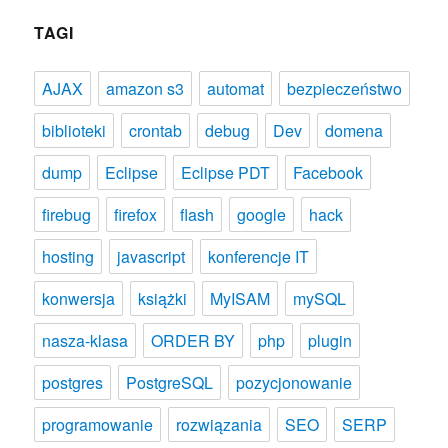
TAGI
AJAX
amazon s3
automat
bezpieczeństwo
biblioteki
crontab
debug
Dev
domena
dump
Eclipse
Eclipse PDT
Facebook
firebug
firefox
flash
google
hack
hosting
javascript
konferencje IT
konwersja
książki
MyISAM
mySQL
nasza-klasa
ORDER BY
php
plugin
postgres
PostgreSQL
pozycjonowanie
programowanie
rozwiązania
SEO
SERP