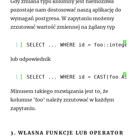
Gdy zmiana typu kolumny jest niemożliwa
pozostaje nam dostosować naszą aplikację do
wymagań postgresa. W zapytaniu możemy
zrzutować wartość zmiennej na żądany typ
?
1
SELECT ... WHERE id = foo::integer;
lub odpowiednik
?
1
SELECT ... WHERE id = CAST(foo AS in
Minusem takiego rozwiązania jest to, że
kolumne 'foo’ należy zrzutować w każdym
zapytaniu.
3. WŁASNA FUNKCJE LUB OPERATOR