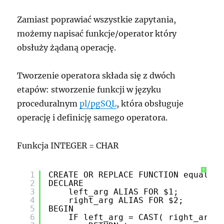
Zamiast poprawiać wszystkie zapytania,
możemy napisać funkcje/operator który
obsłuży żądaną operację.
Tworzenie operatora składa się z dwóch
etapów: stworzenie funkcji w języku
proceduralnym
pl/pgSQL
, która obsługuje
operację i definicję samego operatora.
Funkcja INTEGER = CHAR
?
1
CREATE OR REPLACE FUNCTION equal_in
2
DECLARE
3
left_arg ALIAS FOR $1;
4
right_arg ALIAS FOR $2;
5
BEGIN
6
IF left_arg = CAST( right_arg A