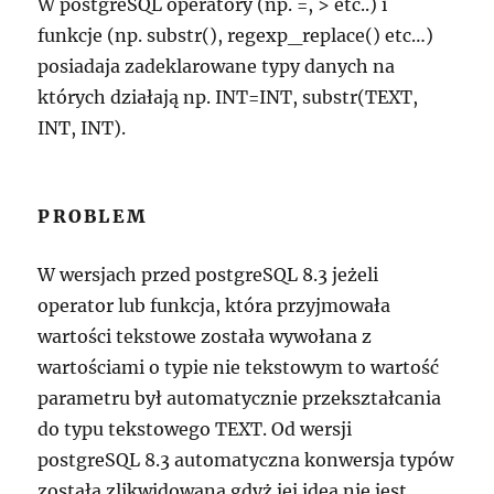
W postgreSQL operatory (np. =, > etc..) i
funkcje (np. substr(), regexp_replace() etc…)
posiadaja zadeklarowane typy danych na
których działają np. INT=INT, substr(TEXT,
INT, INT).
PROBLEM
W wersjach przed postgreSQL 8.3 jeżeli
operator lub funkcja, która przyjmowała
wartości tekstowe została wywołana z
wartościami o typie nie tekstowym to wartość
parametru był automatycznie przekształcania
do typu tekstowego TEXT. Od wersji
postgreSQL 8.3 automatyczna konwersja typów
została zlikwidowana gdyż jej idea nie jest