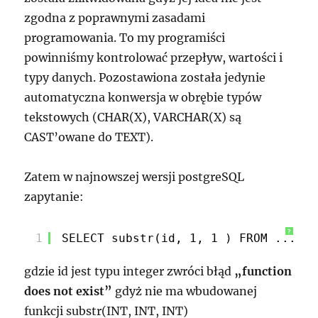
zgodna z poprawnymi zasadami
programowania. To my programiści
powinniśmy kontrolować przepływ, wartości i
typy danych. Pozostawiona została jedynie
automatyczna konwersja w obrębie typów
tekstowych (CHAR(X), VARCHAR(X) są
CAST’owane do TEXT).
Zatem w najnowszej wersji postgreSQL
zapytanie:
?
1
SELECT substr(id, 1, 1 ) FROM ...;
gdzie id jest typu integer zwróci błąd
„function
does not exist”
gdyż nie ma wbudowanej
funkcji substr(INT, INT, INT)