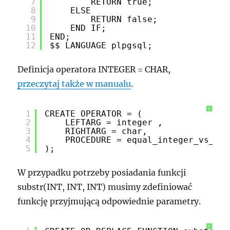
7
RETURN true;
8
ELSE
9
RETURN false;
10
END IF;
11
END;
12
$$ LANGUAGE plpgsql;
Definicja operatora INTEGER = CHAR,
przeczytaj także w manualu
.
?
1
CREATE OPERATOR = (
2
LEFTARG = integer ,
3
RIGHTARG = char,
4
PROCEDURE = equal_integer_vs_cha
5
);
W przypadku potrzeby posiadania funkcji
substr(INT, INT, INT) musimy zdefiniować
funkcję przyjmującą odpowiednie parametry.
?