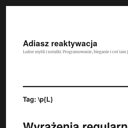
Adiasz reaktywacja
Luźne myśli i notatki. Programowanie, bieganie i coś tam 
Tag:
\p{L}
Wyrażenia regularn