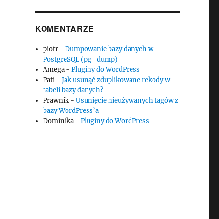
KOMENTARZE
piotr
-
Dumpowanie bazy danych w
PostgreSQL (pg_dump)
Amega
-
Pluginy do WordPress
Pati
-
Jak usunąć zduplikowane rekody w
tabeli bazy danych?
Prawnik
-
Usunięcie nieużywanych tagów z
bazy WordPress’a
Dominika
-
Pluginy do WordPress