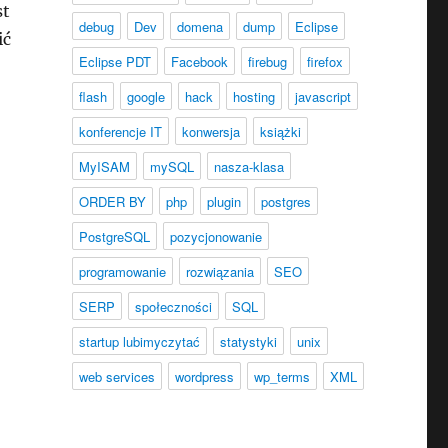
st
debug
Dev
domena
dump
Eclipse
ić
Eclipse PDT
Facebook
firebug
firefox
flash
google
hack
hosting
javascript
konferencje IT
konwersja
książki
MyISAM
mySQL
nasza-klasa
ORDER BY
php
plugin
postgres
PostgreSQL
pozycjonowanie
programowanie
rozwiązania
SEO
SERP
społeczności
SQL
startup lubimyczytać
statystyki
unix
web services
wordpress
wp_terms
XML