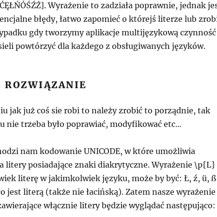
ĘŁŃÓŚŹŻ]. Wyrażenie to zadziała poprawnie, jednak je
ncjalne błędy, łatwo zapomieć o którejś literze lub zrob
zypadku gdy tworzymy aplikacje multijęzykową czynność
ieli powtórzyć dla każdego z obsługiwanych języków.
 ROZWIĄZANIE
jak już coś sie robi to należy zrobić to porządnie, tak
u nie trzeba było poprawiać, modyfikować etc…
hodzi nam kodowanie UNICODE, w które umożliwia
a litery posiadające znaki diakrytyczne. Wyrażenie \p{L}
iek literę w jakimkolwiek języku, może by być: Ł, ź, ü, ß
o jest literą (także nie łacińską). Zatem nasze wyrażenie
zawierające włącznie litery będzie wyglądać następująco: