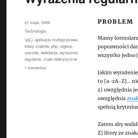
PROBLEM
Data
21 maja, 2009
publikacji
Kategorie
Technologia
Mamy formularz
Tagi
\p{L}
,
aplikacje multijęzykowe
,
klasy znaków
,
php
,
regexp
,
poprawności dan
unicode
,
walidacja
,
wyrażenia
wszystko jedno)
regularne
,
znaki diakrytyczne
do
1 komentarz
Jakim wyrażenie
Wyrażenia
regularne
to [a-zA-Z]… nie
unicode
z] uwzględnia je
uwzględnia
znak
spełnią kryteriu
Zatem aby walid
Z] litery ze zn