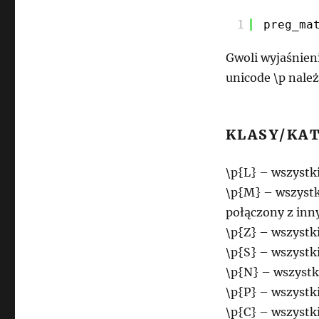
1
preg_ma
Gwoli wyjaśnieni
unicode \p należą
KLASY/KA
\p{L} – wszystki
\p{M} – wszystk
połączony z inny
\p{Z} – wszystk
\p{S} – wszystk
\p{N} – wszystk
\p{P} – wszystki
\p{C} – wszystk