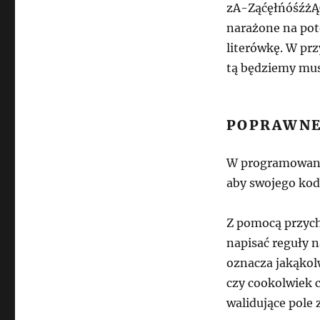
zA-ZąćęłńóśźżĄĆ
narażone na pote
literówkę. W pr
tą będziemy mus
POPRAWNE
W programowaniu 
aby swojego kod
Z pomocą przyc
napisać reguły n
oznacza jakąkolw
czy cookolwiek c
walidujące pole 