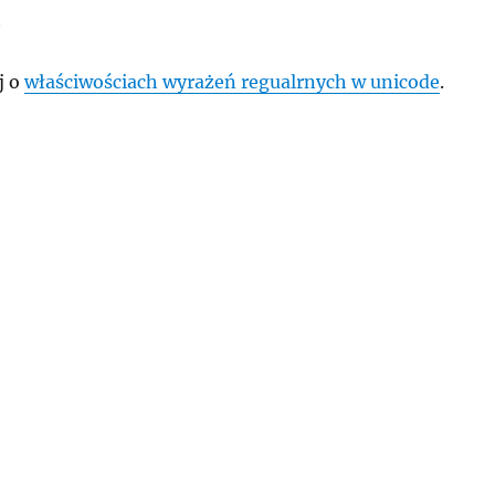
t
j o
właściwościach wyrażeń regualrnych w unicode
.