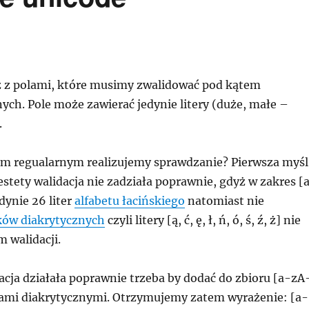
 z polami, które musimy zwalidować pod kątem
ych. Pole może zawierać jedynie litery (duże, małe –
.
m regualarnym realizujemy sprawdzanie? Pierwsza myśl
stety walidacja nie zadziała poprawnie, gdyż w zakres [
dynie 26 liter
alfabetu łacińskiego
natomiast nie
ów diakrytycznych
czyli litery [ą, ć, ę, ł, ń, ó, ś, ź, ż] nie
m walidacji.
acja działała poprawnie trzeba by dodać do zbioru [a-zA
akami diakrytycznymi. Otrzymujemy zatem wyrażenie: [a-