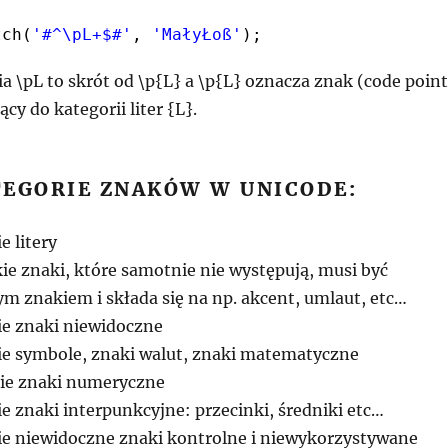
tch(
'#^\pL+$#'
, 
'MałyŁoß'
);
a \pL to skrót od \p{L} a \p{L} oznacza znak (code point
cy do kategorii liter {L}.
TEGORIE ZNAKÓW W UNICODE:
e litery
ie znaki, które samotnie nie występują, musi być
m znakiem i składa się na np. akcent, umlaut, etc…
ie znaki niewidoczne
ie symbole, znaki walut, znaki matematyczne
ie znaki numeryczne
e znaki interpunkcyjne: przecinki, średniki etc…
ie niewidoczne znaki kontrolne i niewykorzystywane