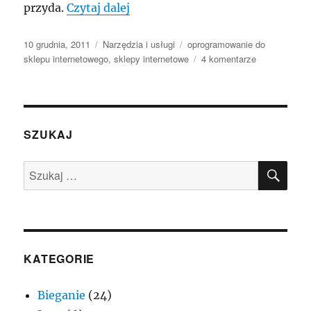
„Oprogramowanie do sklepu int
przyda.
Czytaj dalej
Data
Kategorie
Tagi
10 grudnia, 2011
Narzędzia i usługi
oprogramowanie do
publikacji
do
sklepu internetowego
,
sklepy internetowe
4 komentarze
Oprogramowa
do
sklepu
internetoweg
–
SZUKAJ
które
wybrać?
SZU
Szukaj:
KATEGORIE
Bieganie
(24)