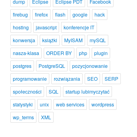
dump
Eclipse
Eclipse PDT
Facebook
firebug
firefox
flash
google
hack
hosting
javascript
konferencje IT
konwersja
książki
MyISAM
mySQL
nasza-klasa
ORDER BY
php
plugin
postgres
PostgreSQL
pozycjonowanie
programowanie
rozwiązania
SEO
SERP
społeczności
SQL
startup lubimyczytać
statystyki
unix
web services
wordpress
wp_terms
XML