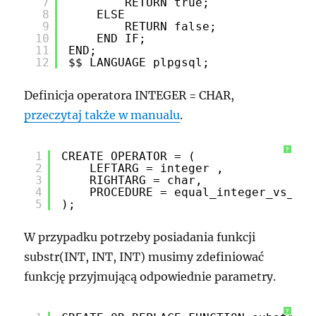
7
RETURN true;
8
ELSE
9
RETURN false;
10
END IF;
11
END;
12
$$ LANGUAGE plpgsql;
Definicja operatora INTEGER = CHAR,
przeczytaj także w manualu
.
?
1
CREATE OPERATOR = (
2
LEFTARG = integer ,
3
RIGHTARG = char,
4
PROCEDURE = equal_integer_vs_cha
5
);
W przypadku potrzeby posiadania funkcji
substr(INT, INT, INT) musimy zdefiniować
funkcję przyjmującą odpowiednie parametry.
?