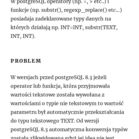
W postgreSQL operatory (np. =, > etc..) i
funkcje (np. substr(), regexp_replace() etc…)
posiadaja zadeklarowane typy danych na
których działają np. INT=INT, substr(TEXT,
INT, INT).
PROBLEM
W wersjach przed postgreSQL 8.3 jeżeli
operator lub funkcja, która przyjmowała
wartości tekstowe została wywołana z
wartościami o typie nie tekstowym to wartość
parametru był automatycznie przekształcania
do typu tekstowego TEXT. Od wersji
postgreSQL 8.3 automatyczna konwersja typów
została zlikwidowana gdyż jej idea nie jest