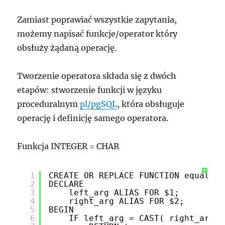
Zamiast poprawiać wszystkie zapytania,
możemy napisać funkcje/operator który
obsłuży żądaną operację.
Tworzenie operatora składa się z dwóch
etapów: stworzenie funkcji w języku
proceduralnym
pl/pgSQL
, która obsługuje
operację i definicję samego operatora.
Funkcja INTEGER = CHAR
?
1
CREATE OR REPLACE FUNCTION equal_in
2
DECLARE
3
left_arg ALIAS FOR $1;
4
right_arg ALIAS FOR $2;
5
BEGIN
6
IF left_arg = CAST( right_arg A