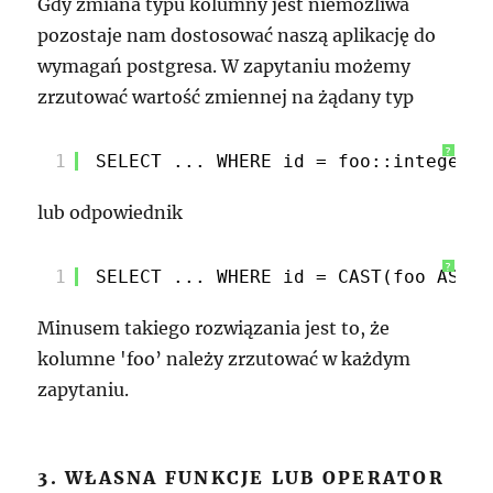
Gdy zmiana typu kolumny jest niemożliwa
pozostaje nam dostosować naszą aplikację do
wymagań postgresa. W zapytaniu możemy
zrzutować wartość zmiennej na żądany typ
?
1
SELECT ... WHERE id = foo::integer;
lub odpowiednik
?
1
SELECT ... WHERE id = CAST(foo AS in
Minusem takiego rozwiązania jest to, że
kolumne 'foo’ należy zrzutować w każdym
zapytaniu.
3. WŁASNA FUNKCJE LUB OPERATOR