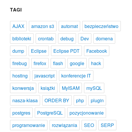
TAGI
AJAX
amazon s3
automat
bezpieczeństwo
biblioteki
crontab
debug
Dev
domena
dump
Eclipse
Eclipse PDT
Facebook
firebug
firefox
flash
google
hack
hosting
javascript
konferencje IT
konwersja
książki
MyISAM
mySQL
nasza-klasa
ORDER BY
php
plugin
postgres
PostgreSQL
pozycjonowanie
programowanie
rozwiązania
SEO
SERP