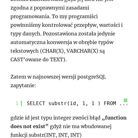
zgodna z poprawnymi zasadami
programowania. To my programiści
powinniśmy kontrolować przepływ, wartości i
typy danych. Pozostawiona została jedynie
automatyczna konwersja w obrębie typów
tekstowych (CHAR(X), VARCHAR(X) są
CAST’owane do TEXT).
Zatem w najnowszej wersji postgreSQL
zapytanie:
?
1
SELECT substr(id, 1, 1 ) FROM ...;
gdzie id jest typu integer zwróci błąd
„function
does not exist”
gdyż nie ma wbudowanej
funkcji substr(INT, INT, INT)