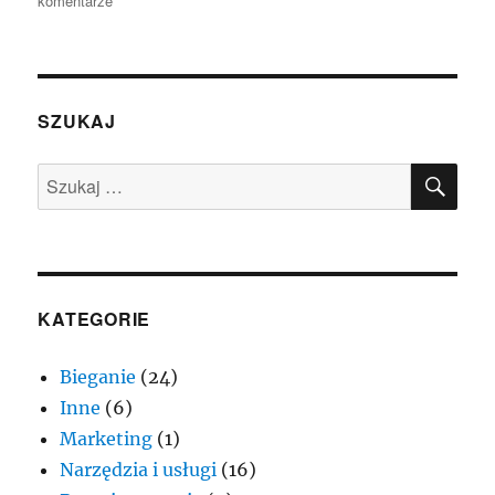
komentarze
Gdy
tagi
og:meta
nie
działają
SZUKAJ
wyczyść
Facebook’owi
SZU
Szukaj:
cache
KATEGORIE
Bieganie
(24)
Inne
(6)
Marketing
(1)
Narzędzia i usługi
(16)