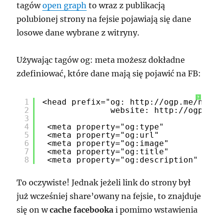
tagów
open graph
to wraz z publikacją
polubionej strony na fejsie pojawiają się dane
losowe dane wybrane z witryny.
Używając tagów og: meta możesz dokładne
zdefiniować, które dane mają się pojawić na FB:
?
1
<head prefix="og: 
http://ogp.me/ns#
 
2
website: 
http://ogp.me
3
4
<meta property="og:type"           
5
<meta property="og:url"            
6
<meta property="og:image"          
7
<meta property="og:title"          
8
<meta property="og:description"    
To oczywiste! Jednak jeżeli link do strony był
już wcześniej share’owany na fejsie, to znajduje
się on w
cache facebooka
i pomimo wstawienia