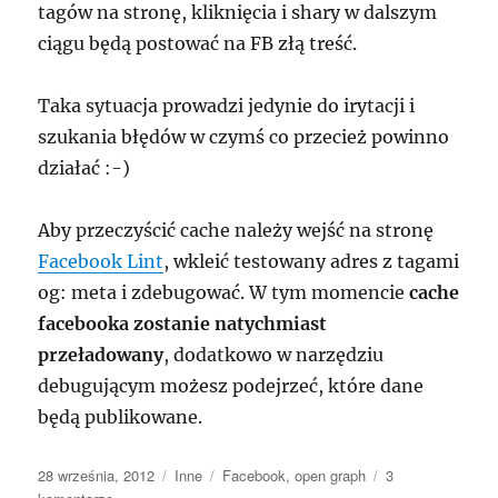
tagów na stronę, kliknięcia i shary w dalszym
ciągu będą postować na FB złą treść.
Taka sytuacja prowadzi jedynie do irytacji i
szukania błędów w czymś co przecież powinno
działać :-)
Aby przeczyścić cache należy wejść na stronę
Facebook Lint
, wkleić testowany adres z tagami
og: meta i zdebugować. W tym momencie
cache
facebooka zostanie natychmiast
przeładowany
, dodatkowo w narzędziu
debugującym możesz podejrzeć, które dane
będą publikowane.
Data
Kategorie
Tagi
28 września, 2012
Inne
Facebook
,
open graph
3
publikacji
do