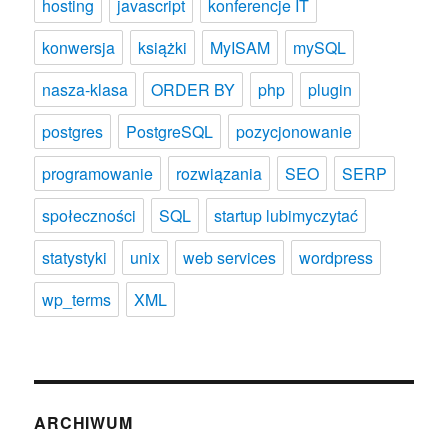
hosting
javascript
konferencje IT
konwersja
książki
MyISAM
mySQL
nasza-klasa
ORDER BY
php
plugin
postgres
PostgreSQL
pozycjonowanie
programowanie
rozwiązania
SEO
SERP
społeczności
SQL
startup lubimyczytać
statystyki
unix
web services
wordpress
wp_terms
XML
ARCHIWUM