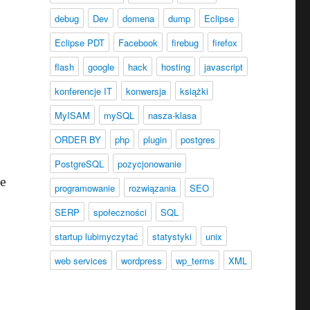
debug
Dev
domena
dump
Eclipse
Eclipse PDT
Facebook
firebug
firefox
flash
google
hack
hosting
javascript
konferencje IT
konwersja
książki
MyISAM
mySQL
nasza-klasa
ORDER BY
php
plugin
postgres
PostgreSQL
pozycjonowanie
le
programowanie
rozwiązania
SEO
SERP
społeczności
SQL
startup lubimyczytać
statystyki
unix
web services
wordpress
wp_terms
XML