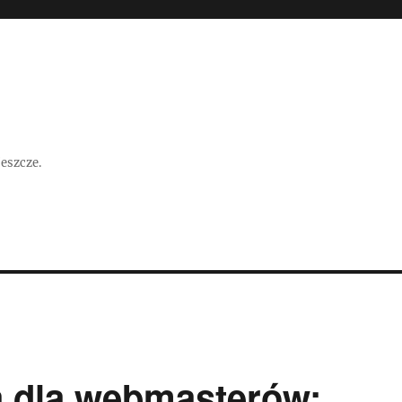
jeszcze.
 dla webmasterów: