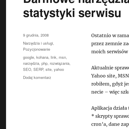
statystyki serwisu
Data
9 grudnia, 2008
Ostatnio w rama
publikacji
Kategorie
Narzędzia i usługi
,
przez zemnie za
Pozycjonowanie
moich serwisów
Tagi
google
,
kohana
,
link
,
msn
,
narzędzia
,
php
,
rozwiązania
,
Aktualnie sprawd
SEO
,
SERP
,
site
,
yahoo
Yahoo site, MSN 
do
Dodaj komentarz
Darmowe
robiłem, gdyż j
narzędzia
necie – więc szk
dla
webmasterów:
statystyki
Aplikacja działa 
serwisu
* skrypty spraw
cron’a, dane zap