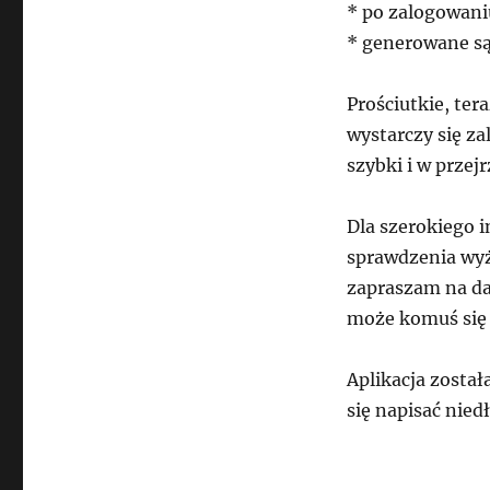
* po zalogowani
* generowane są
Prościutkie, ter
wystarczy się z
szybki i w przej
Dla szerokiego 
sprawdzenia wyż
zapraszam na da
może komuś się 
Aplikacja zosta
się napisać nied