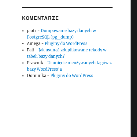
KOMENTARZE
piotr
-
Dumpowanie bazy danych w
PostgreSQL (pg_dump)
Amega
-
Pluginy do WordPress
Pati
-
Jak usunąć zduplikowane rekody w
tabeli bazy danych?
Prawnik
-
Usunięcie nieużywanych tagów z
bazy WordPress’a
Dominika
-
Pluginy do WordPress