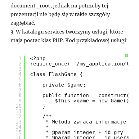
document_root, jednak na potrzeby tej
prezentacji nie będę się w takie szczgóły
zagłębiać.
3. W katalogu services tworzymy usługi, które
maja postac klas PHP. Kod przykładowej usługi:
?
1
<?php
2
require_once( '/my_application/libr
3
4
class FlashGame {
5
6
private $game;
7
8
public function __construct() {
9
$this->game = new Game();
10
}
11
12
/**
13
* Metoda zwraca informacje o g
14
*
15
* @param integer - id gry
16
* @param integer - id usera