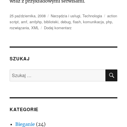
wraz z przykładowymi serwisami.
Data
Kategorie
Tagi
25 października, 2008
Narzędzia i usługi
,
Technologia
action
publikacji
script
,
amf
,
amfphp
,
biblioteki
,
debug
,
flash
,
komunikacja
,
php
,
do
rozwiązania
,
XML
Dodaj komentarz
Przyjemna
komunikacja
php
–
flash
SZUKAJ
czyli
AMFPHP
SZU
Szukaj:
KATEGORIE
Bieganie
(24)