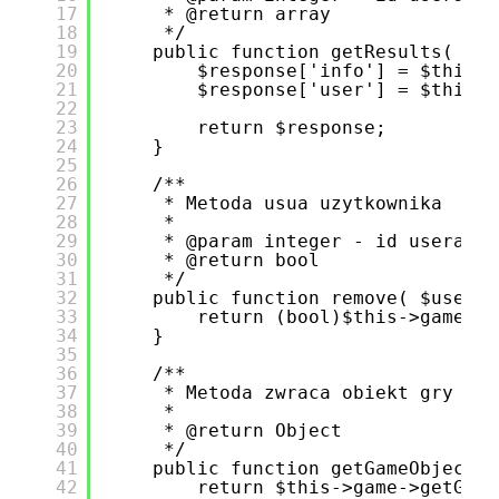
17
* @return array
18
*/
19
public function getResults( $ga
20
$response['info'] = $this->
21
$response['user'] = $this->
22
23
return $response;
24
}
25
26
/**
27
* Metoda usua uzytkownika
28
*
29
* @param integer - id usera
30
* @return bool
31
*/
32
public function remove( $userID
33
return (bool)$this->game->r
34
}
35
36
/**
37
* Metoda zwraca obiekt gry
38
*
39
* @return Object
40
*/
41
public function getGameObject()
42
return $this->game->getGame