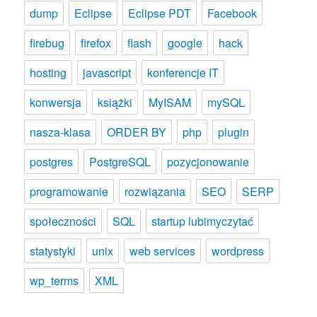
dump
Eclipse
Eclipse PDT
Facebook
firebug
firefox
flash
google
hack
hosting
javascript
konferencje IT
konwersja
książki
MyISAM
mySQL
nasza-klasa
ORDER BY
php
plugin
postgres
PostgreSQL
pozycjonowanie
programowanie
rozwiązania
SEO
SERP
społeczności
SQL
startup lubimyczytać
statystyki
unix
web services
wordpress
wp_terms
XML