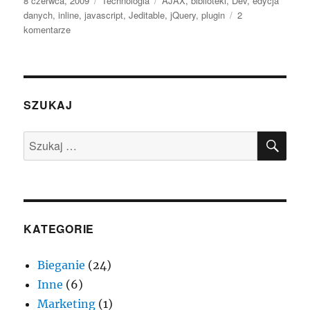
8 czerwca, 2009
Technologia
AJAX
,
biblioteki
,
Dev
,
edycja
publikacji
danych
,
inline
,
javascript
,
Jeditable
,
jQuery
,
plugin
2
do
komentarze
Edycja
danych
‘inline’
dzięki
Jeditable
SZUKAJ
i
jQuery
SZU
Szukaj:
KATEGORIE
Bieganie
(24)
Inne
(6)
Marketing
(1)