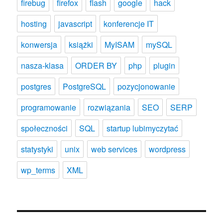
firebug
firefox
flash
google
hack
hosting
javascript
konferencje IT
konwersja
książki
MyISAM
mySQL
nasza-klasa
ORDER BY
php
plugin
postgres
PostgreSQL
pozycjonowanie
programowanie
rozwiązania
SEO
SERP
społeczności
SQL
startup lubimyczytać
statystyki
unix
web services
wordpress
wp_terms
XML