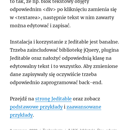
to tak, że np. blok tekstowy objęty
odpowiednim <div> po kliknięciu zamienia się
w <textarea>, następnie tekst w nim zawarty
można edytować i zapisać.
Instalacja i korzystanie z Jeditable jest banalne.
Trzeba zaincludować bibliotekę jQuery, plugina
Jeditable oraz nałożyć odpowiednią klasę na
edytowalny tekst i to wszystko. Aby zmienione
dane zapisywały się oczywiście trzeba
odpowiednio zaprogramować back-end.
Przejdź na
stronę Jeditable
oraz zobacz
podstawowe przykłady
i
zaawansowane
przykłady
.
Data
Kategorie
Tagi