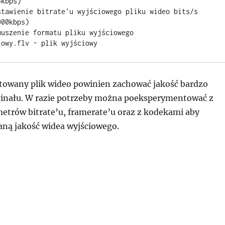
kbps)

stawienie bitrate'u wyjściowego pliku wideo bits/s 
00kbps)

uszenie formatu pliku wyjściowego

owany plik wideo powinien zachować jakość bardzo
ginału. W razie potrzeby można poeksperymentować z
metrów bitrate’u, framerate’u oraz z kodekami aby
ną jakość widea wyjściowego.