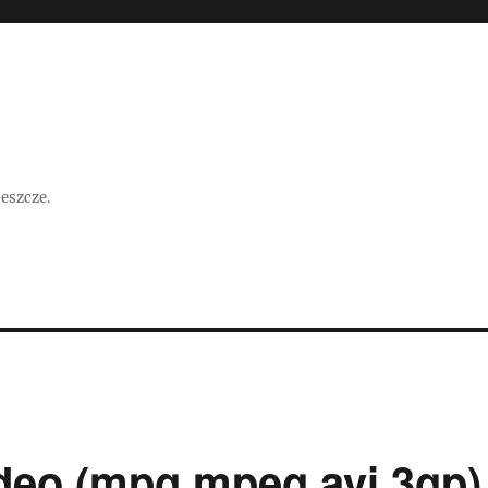
jeszcze.
deo (mpg,mpeg,avi,3gp)