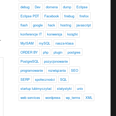
debug
Dev
domena
dump
Eclipse
Eclipse PDT
Facebook
firebug
firefox
2
flash
google
hack
hosting
javascript
konferencje IT
konwersja
książki
.
MyISAM
mySQL
nasza-klasa
ORDER BY
php
plugin
postgres
PostgreSQL
pozycjonowanie
programowanie
rozwiązania
SEO
SERP
społeczności
SQL
startup lubimyczytać
statystyki
unix
web services
wordpress
wp_terms
XML