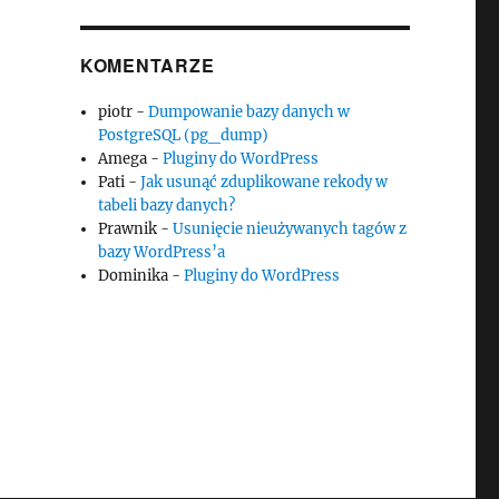
KOMENTARZE
piotr
-
Dumpowanie bazy danych w
PostgreSQL (pg_dump)
Amega
-
Pluginy do WordPress
Pati
-
Jak usunąć zduplikowane rekody w
tabeli bazy danych?
Prawnik
-
Usunięcie nieużywanych tagów z
bazy WordPress’a
Dominika
-
Pluginy do WordPress