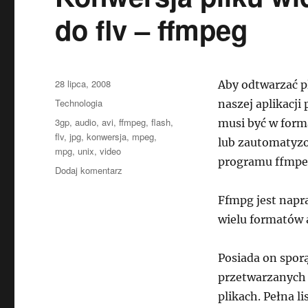
do flv – ffmpeg
Data
28 lipca, 2008
Aby odtwarzać p
publikacji
Kategorie
Technologia
naszej aplikacji 
Tagi
3gp
,
audio
,
avi
,
ffmpeg
,
flash
,
musi być w form
flv
,
jpg
,
konwersja
,
mpeg
,
lub zautomatyzo
mpg
,
unix
,
video
programu ffmpe
do
Dodaj komentarz
Konwersja
pliku
Ffmpg jest nap
wideo
wielu formatów a
(mpg,mpeg,avi,3gp)
do
flv
Posiada on sporą
–
przetwarzanych
ffmpeg
plikach. Pełna li