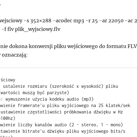
.
wejsciowy -s 352×288 -acodec mp3 -r 25 -ar 22050 -ac 
-f flv plik_wyjsciowy.flv
nie dokona konwersji pliku wejściowego do formatu FLV
 oznaczają:
ściowy

: ustalenie rozmiaru (szerokość x wysokość) pliku 
wartości muszą być parzyste)

: wymuszenie użycia kodeku audio (mp3)

awienie framerate'u pliku wyjściowego na 25 klatek/sek

 ustawienie częstotliwości próbkowania dźwięku w Hz 
100hz)

awienie liczby kanałów audio (2 - stereo, 1 - mono)

tawienie bitrate'u dźwięku pliku wyjściowego bits/s  