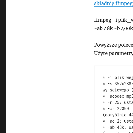
składnię ffmpeg
ffmpeg -i plik_
-ab 48k -b 400k 
Powyższe polece
Użyte parametry
* -i plik wej
* -s 352x288
wyjściowego (
* -acodec mp3
* -r 25: ust
* -ar 22050:
(domyślnie 44
* -ac 2: ust
* -ab 48k: us