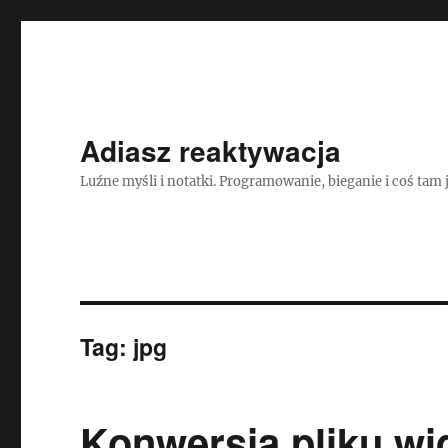
Adiasz reaktywacja
Luźne myśli i notatki. Programowanie, bieganie i coś tam 
Tag:
jpg
Konwersja pliku wi