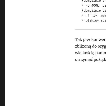
(domyślnie 64
* -b 400k: u
(domyślnie 20
* -f flv: wym
Tak przekonwert
zbliżoną do ory
wielkością para
otrzymać pożąda