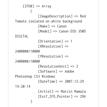
    [IFD0] => Array

        (

            [ImageDescription] => Red 
Tomato isolated on white background

            [Make] => Canon

            [Model] => Canon EOS 350D 
DIGITAL

            [Orientation] => 1

            [XResolution] => 
2400000/10000

            [YResolution] => 
2400000/10000

            [ResolutionUnit] => 2

            [Software] => Adobe 
Photoshop CS3 Windows

            [DateTime] => 2007:12:29 
19:20:14

            [Artist] => Marcin Mamala

            [Exif_IFD_Pointer] => 296

        )
