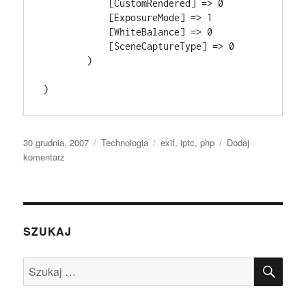
            [CustomRendered] => 0

            [ExposureMode] => 1

            [WhiteBalance] => 0

            [SceneCaptureType] => 0

        )

)
Data
Kategorie
Tagi
30 grudnia, 2007
Technologia
exif
,
iptc
,
php
Dodaj
publikacji
do
komentarz
Odczytywanie
informacji
EXIF
zdjęcia
w
SZUKAJ
PHP
SZU
Szukaj: