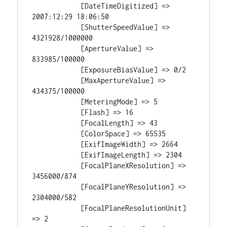
            [DateTimeDigitized] => 
2007:12:29 18:06:50

            [ShutterSpeedValue] => 
4321928/1000000

            [ApertureValue] => 
833985/100000

            [ExposureBiasValue] => 0/2

            [MaxApertureValue] => 
434375/100000

            [MeteringMode] => 5

            [Flash] => 16

            [FocalLength] => 43

            [ColorSpace] => 65535

            [ExifImageWidth] => 2664

            [ExifImageLength] => 2304

            [FocalPlaneXResolution] => 
3456000/874

            [FocalPlaneYResolution] => 
2304000/582

            [FocalPlaneResolutionUnit] 
=> 2
