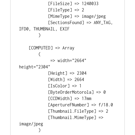
            [FileSize] => 1240033

            [FileType] => 2

            [MimeType] => image/jpeg

            [SectionsFound] => ANY_TAG, 
IFD0, THUMBNAIL, EXIF

        )

    [COMPUTED] => Array

        (

             => width="2664" 
height="2304"

            [Height] => 2304

            [Width] => 2664

            [IsColor] => 1

            [ByteOrderMotorola] => 0

            [CCDWidth] => 17mm

            [ApertureFNumber] => f/18.0

            [Thumbnail.FileType] => 2

            [Thumbnail.MimeType] => 
image/jpeg

        )
