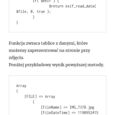
	if( $exif ) {

		$return exif_read_data( 
$file, 0, true );

	}

}
Funkcja zwraca tablice z danymi, które
możemy zaprezentować na stronie przy
zdjęciu.
Poniżej przykładowy wynik powyższej metody.
Array

(

    [FILE] => Array

        (

            [FileName] => IMG_7378.jpg

            [FileDateTime] => 1198952415
