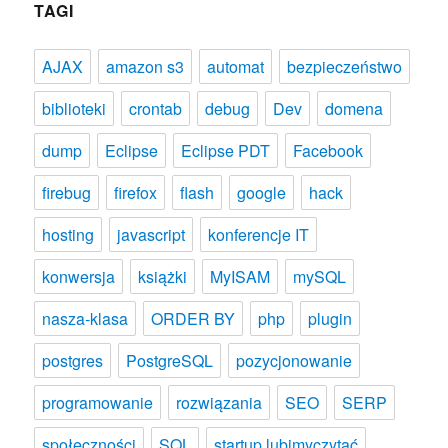
TAGI
AJAX
amazon s3
automat
bezpieczeństwo
biblioteki
crontab
debug
Dev
domena
dump
Eclipse
Eclipse PDT
Facebook
firebug
firefox
flash
google
hack
hosting
javascript
konferencje IT
konwersja
książki
MyISAM
mySQL
nasza-klasa
ORDER BY
php
plugin
postgres
PostgreSQL
pozycjonowanie
programowanie
rozwiązania
SEO
SERP
społeczności
SQL
startup lubimyczytać