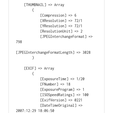
    [THUMBNAIL] => Array

        (

            [Compression] => 6

            [XResolution] => 72/1

            [YResolution] => 72/1

            [ResolutionUnit] => 2

            [JPEGInterchangeFormat] => 
798

[JPEGInterchangeFormatLength] => 3028

        )

    [EXIF] => Array

        (

            [ExposureTime] => 1/20

            [FNumber] => 18

            [ExposureProgram] => 1

            [ISOSpeedRatings] => 100

            [ExifVersion] => 0221

            [DateTimeOriginal] => 
2007:12:29 18:06:50
