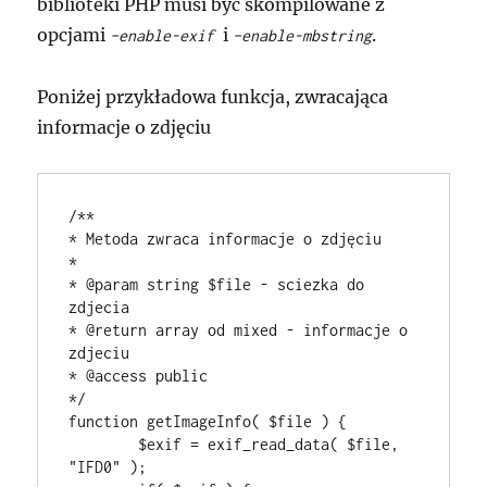
biblioteki PHP musi być skompilowane z
opcjami
i
.
–enable-exif
–enable-mbstring
Poniżej przykładowa funkcja, zwracająca
informacje o zdjęciu
/**

* Metoda zwraca informacje o zdjęciu

*

* @param string $file - sciezka do 
zdjecia

* @return array od mixed - informacje o 
zdjeciu

* @access public

*/

function getImageInfo( $file ) {

	$exif = exif_read_data( $file, 
"IFD0" );
