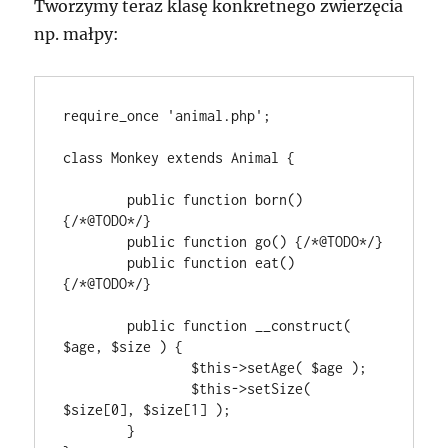
Tworzymy teraz klasę konkretnego zwierzęcia
np. małpy:
require_once 'animal.php';

class Monkey extends Animal {

	public function born() 
{/*@TODO*/}

	public function go() {/*@TODO*/}

	public function eat() 
{/*@TODO*/}

	public function __construct( 
$age, $size ) {

		$this->setAge( $age );

		$this->setSize( 
$size[0], $size[1] );

	}
