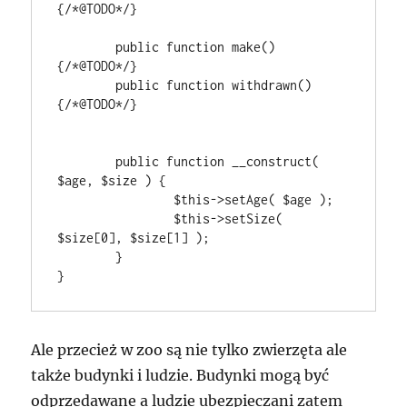
{/*@TODO*/}

	public function make() 
{/*@TODO*/}

	public function withdrawn() 
{/*@TODO*/}

	public function __construct( 
$age, $size ) {

		$this->setAge( $age );

		$this->setSize( 
$size[0], $size[1] );

	}

Ale przecież w zoo są nie tylko zwierzęta ale
także budynki i ludzie. Budynki mogą być
odprzedawane a ludzie ubezpieczani zatem