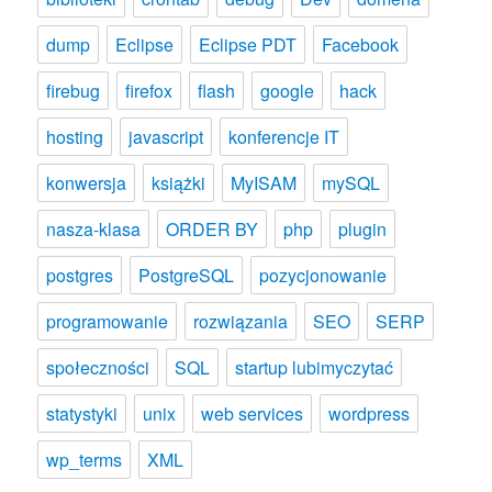
dump
Eclipse
Eclipse PDT
Facebook
firebug
firefox
flash
google
hack
hosting
javascript
konferencje IT
konwersja
książki
MyISAM
mySQL
nasza-klasa
ORDER BY
php
plugin
postgres
PostgreSQL
pozycjonowanie
programowanie
rozwiązania
SEO
SERP
społeczności
SQL
startup lubimyczytać
statystyki
unix
web services
wordpress
wp_terms
XML