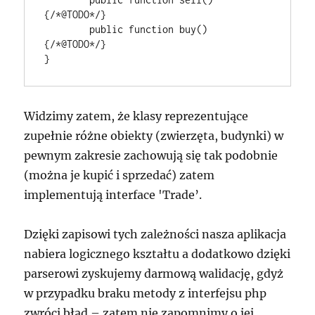
{/*@TODO*/}

	public function buy() 
{/*@TODO*/}

Widzimy zatem, że klasy reprezentujące
zupełnie różne obiekty (zwierzęta, budynki) w
pewnym zakresie zachowują się tak podobnie
(można je kupić i sprzedać) zatem
implementują interface 'Trade’.
Dzięki zapisowi tych zależności nasza aplikacja
nabiera logicznego kształtu a dodatkowo dzięki
parserowi zyskujemy darmową walidację, gdyż
w przypadku braku metody z interfejsu php
zwróci błąd – zatem nie zapomnimy o jej