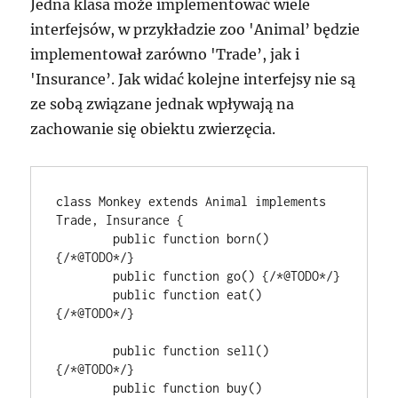
Jedna klasa może implementować wiele
interfejsów, w przykładzie zoo 'Animal’ będzie
implementował zarówno 'Trade’, jak i
'Insurance’. Jak widać kolejne interfejsy nie są
ze sobą związane jednak wpływają na
zachowanie się obiektu zwierzęcia.
class Monkey extends Animal implements 
Trade, Insurance {

	public function born() 
{/*@TODO*/}

	public function go() {/*@TODO*/}

	public function eat() 
{/*@TODO*/}

	public function sell() 
{/*@TODO*/}

	public function buy() 