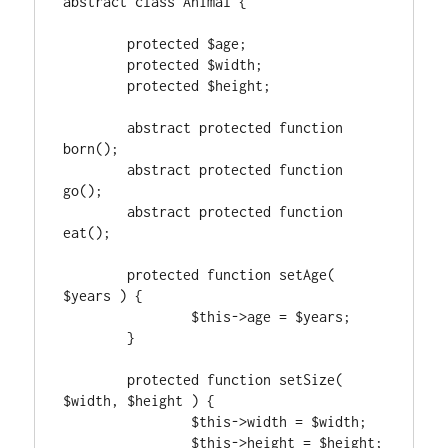
abstract class Animal {

	protected $age;

	protected $width;

	protected $height;

	abstract protected function 
born();

	abstract protected function 
go();

	abstract protected function 
eat();

	protected function setAge( 
$years ) {

		$this->age = $years;

	}

	protected function setSize( 
$width, $height ) {

		$this->width = $width;

		$this->height = $height;
