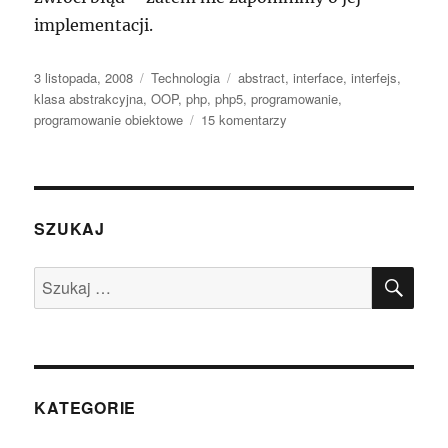
implementacji.
Data
Kategorie
Tagi
3 listopada, 2008
Technologia
abstract
,
interface
,
interfejs
,
publikacji
klasa abstrakcyjna
,
OOP
,
php
,
php5
,
programowanie
,
do
programowanie obiektowe
15 komentarzy
Interfejs
a
klasa
abstrakcyjna
SZUKAJ
SZU
Szukaj:
KATEGORIE