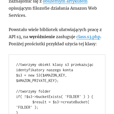
zaznajomić się z
obszernym artykułem
opisującym filozofie działania Amazon Web
Services.
Powstało wiele bibliotek ułatwiających pracę z
API s3, na
wyróżnienie
zasługuje
class.s3.php
.
Poniżej prościutki przykład użycia tej klasy:
//tworzymy obiekt klasy s3 przekazując 
identyfikatory naszego konta

$s3 = new S3($AMAZON_KEY, 
$AMAZON_PRIVATE_KEY);

//tworzymy folder

if( !$s3->bucketExists( 'FOLDER' ) ) {

	$result = $s3->createBucket( 
'FOLDER' );

}
