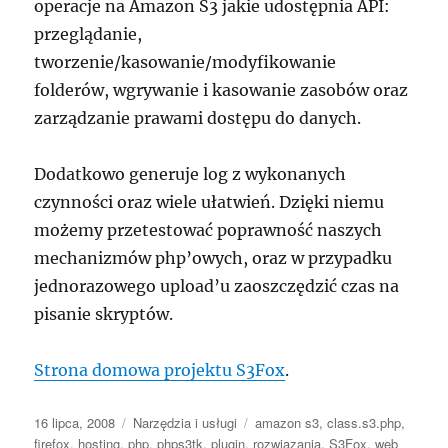
operacje na Amazon S3 jakie udostępnia API:
przeglądanie,
tworzenie/kasowanie/modyfikowanie
folderów, wgrywanie i kasowanie zasobów oraz
zarządzanie prawami dostępu do danych.
Dodatkowo generuje log z wykonanych
czynności oraz wiele ułatwień. Dzięki niemu
możemy przetestować poprawność naszych
mechanizmów php’owych, oraz w przypadku
jednorazowego upload’u zaoszczędzić czas na
pisanie skryptów.
Strona domowa projektu S3Fox
.
Data
Kategorie
Tagi
16 lipca, 2008
Narzędzia i usługi
amazon s3
,
class.s3.php
,
publikacji
firefox
,
hosting
,
php
,
phps3tk
,
plugin
,
rozwiązania
,
S3Fox
,
web