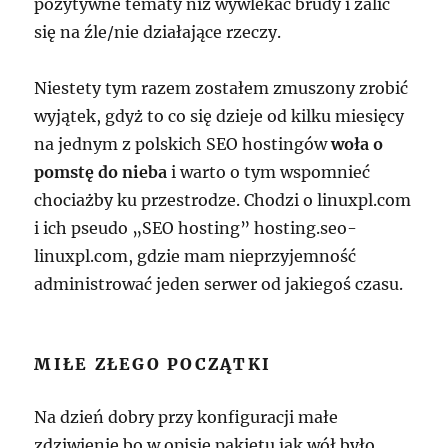
pozytywne tematy niż wywlekać brudy i żalić
się na źle/nie działające rzeczy.
Niestety tym razem zostałem zmuszony zrobić
wyjątek, gdyż to co się dzieje od kilku miesięcy
na jednym z polskich SEO hostingów
woła o
pomstę do nieba
i warto o tym wspomnieć
chociażby ku przestrodze. Chodzi o
linuxpl.com
i ich pseudo „SEO hosting”
hosting.seo-
linuxpl.com
, gdzie mam nieprzyjemność
administrować jeden serwer od jakiegoś czasu.
MIŁE ZŁEGO POCZĄTKI
Na dzień dobry przy konfiguracji małe
zdziwienie bo w opisie pakietu jak wół było