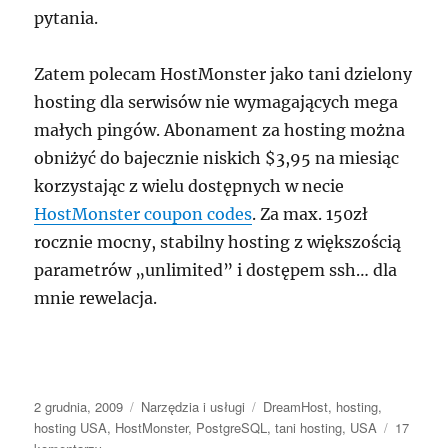
pytania.
Zatem polecam HostMonster jako tani dzielony
hosting dla serwisów nie wymagających mega
małych pingów. Abonament za hosting można
obniżyć do bajecznie niskich $3,95 na miesiąc
korzystając z wielu dostępnych w necie
HostMonster coupon codes
. Za max. 150zł
rocznie mocny, stabilny hosting z większością
parametrów „unlimited” i dostępem ssh… dla
mnie rewelacja.
Data
Kategorie
Tagi
2 grudnia, 2009
Narzędzia i usługi
DreamHost
,
hosting
,
publikacji
hosting USA
,
HostMonster
,
PostgreSQL
,
tani hosting
,
USA
17
do