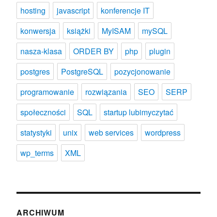
hosting
javascript
konferencje IT
konwersja
książki
MyISAM
mySQL
nasza-klasa
ORDER BY
php
plugin
postgres
PostgreSQL
pozycjonowanie
programowanie
rozwiązania
SEO
SERP
społeczności
SQL
startup lubimyczytać
statystyki
unix
web services
wordpress
wp_terms
XML
ARCHIWUM