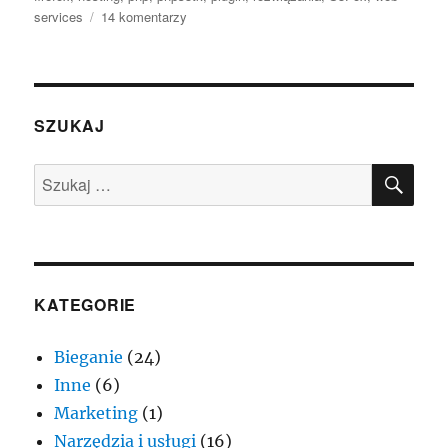
do
services
14 komentarzy
Amazon
s3
–
sposób
na
SZUKAJ
tani
hosting
SZU
Szukaj:
plików
aplikacji.
KATEGORIE
Bieganie
(24)
Inne
(6)
Marketing
(1)
Narzędzia i usługi
(16)