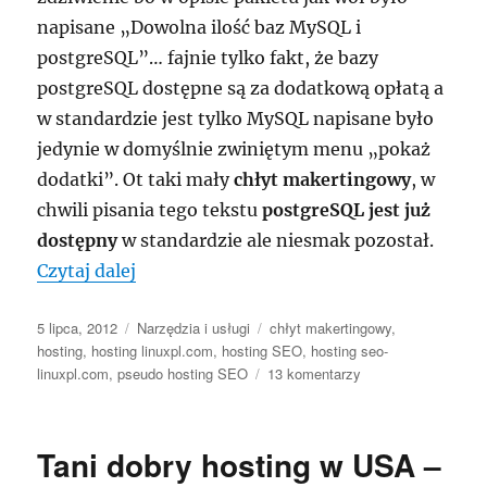
napisane „Dowolna ilość baz MySQL i
postgreSQL”… fajnie tylko fakt, że bazy
postgreSQL dostępne są za dodatkową opłatą a
w standardzie jest tylko MySQL napisane było
jedynie w domyślnie zwiniętym menu „pokaż
dodatki”. Ot taki mały
chłyt makertingowy
, w
chwili pisania tego tekstu
postgreSQL jest już
dostępny
w standardzie ale niesmak pozostał.
„Hosting SEO tylko nie w hosting.seo-l
Czytaj dalej
Data
Kategorie
Tagi
5 lipca, 2012
Narzędzia i usługi
chłyt makertingowy
,
publikacji
hosting
,
hosting linuxpl.com
,
hosting SEO
,
hosting seo-
do
linuxpl.com
,
pseudo hosting SEO
13 komentarzy
Hosting
SEO
tylko
Tani dobry hosting w USA –
nie
w