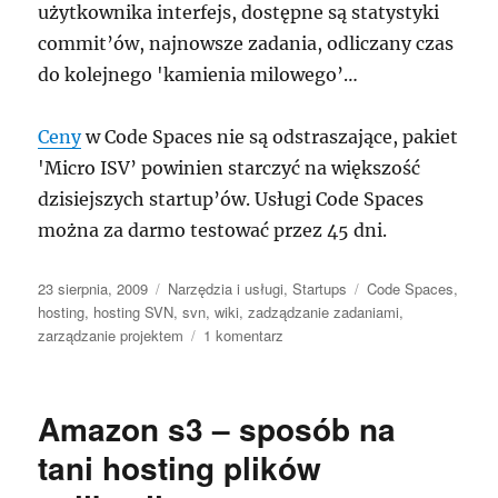
użytkownika interfejs, dostępne są statystyki
commit’ów, najnowsze zadania, odliczany czas
do kolejnego 'kamienia milowego’…
Ceny
w Code Spaces nie są odstraszające, pakiet
'Micro ISV’ powinien starczyć na większość
dzisiejszych startup’ów. Usługi Code Spaces
można za darmo testować przez 45 dni.
Data
Kategorie
Tagi
23 sierpnia, 2009
Narzędzia i usługi
,
Startups
Code Spaces
,
publikacji
hosting
,
hosting SVN
,
svn
,
wiki
,
zadządzanie zadaniami
,
do
zarządzanie projektem
1 komentarz
Code
Spaces
–
Amazon s3 – sposób na
hosting
SVN
tani hosting plików
i
nie