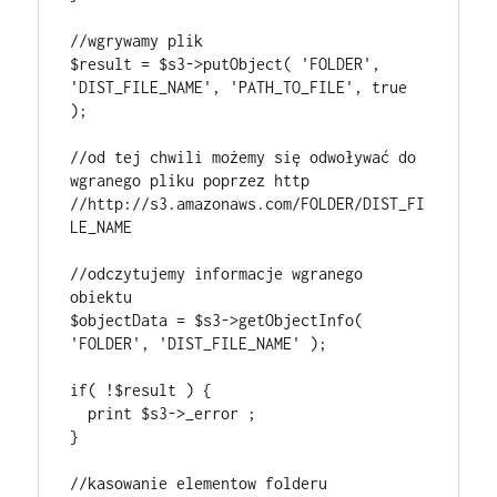
//wgrywamy plik

$result = $s3->putObject( 'FOLDER', 
'DIST_FILE_NAME', 'PATH_TO_FILE', true 
);

//od tej chwili możemy się odwoływać do 
wgranego pliku poprzez http

//http://s3.amazonaws.com/FOLDER/DIST_FI
LE_NAME

//odczytujemy informacje wgranego 
obiektu

$objectData = $s3->getObjectInfo( 
'FOLDER', 'DIST_FILE_NAME' );

if( !$result ) {

  print $s3->_error ;

}

//kasowanie elementow folderu
