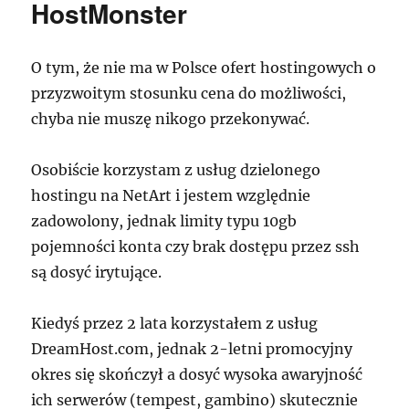
HostMonster
hosting.seo-
linuxpl.com!
O tym, że nie ma w Polsce ofert hostingowych o
przyzwoitym stosunku cena do możliwości,
chyba nie muszę nikogo przekonywać.
Osobiście korzystam z usług dzielonego
hostingu na NetArt i jestem względnie
zadowolony, jednak limity typu 10gb
pojemności konta czy brak dostępu przez ssh
są dosyć irytujące.
Kiedyś przez 2 lata korzystałem z usług
DreamHost.com, jednak 2-letni promocyjny
okres się skończył a dosyć wysoka awaryjność
ich serwerów (tempest, gambino) skutecznie