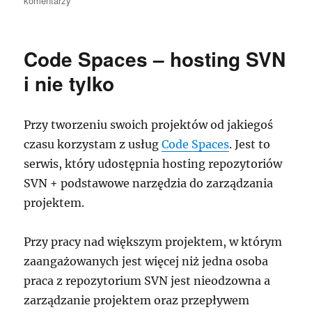
komentarzy
Tani
dobry
hosting
Code Spaces – hosting SVN
w
USA
i nie tylko
–
HostMonster
Przy tworzeniu swoich projektów od jakiegoś
czasu korzystam z usług
Code Spaces
. Jest to
serwis, który udostępnia hosting repozytoriów
SVN + podstawowe narzędzia do zarządzania
projektem.
Przy pracy nad większym projektem, w którym
zaangażowanych jest więcej niż jedna osoba
praca z repozytorium SVN jest nieodzowna a
zarządzanie projektem oraz przepływem