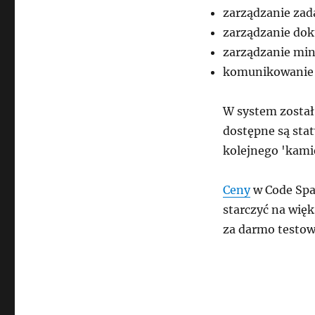
zarządzanie zad
zarządzanie do
zarządzanie mini
komunikowanie s
W system został
dostępne są sta
kolejnego 'kam
Ceny
w Code Spac
starczyć na wię
za darmo testow