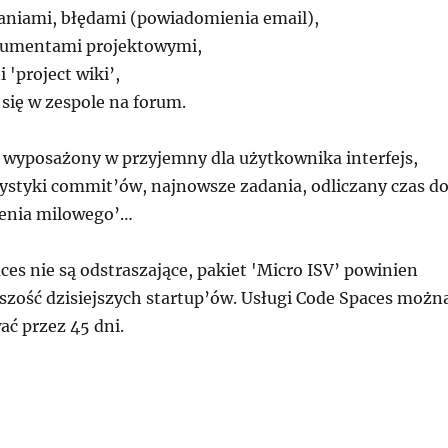
aniami, błędami (powiadomienia email),
kumentami projektowymi,
 'project wiki’,
ię w zespole na forum.
 wyposażony w przyjemny dla użytkownika interfejs,
tystyki commit’ów, najnowsze zadania, odliczany czas d
ienia milowego’…
es nie są odstraszające, pakiet 'Micro ISV’ powinien
kszość dzisiejszych startup’ów. Usługi Code Spaces możn
ać przez 45 dni.