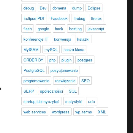
debug
Dev
domena
dump
Eclipse
Eclipse PDT
Facebook
firebug
firefox
flash
google
hack
hosting
javascript
konferencje IT
konwersja
książki
MyISAM
mySQL
nasza-klasa
o
ORDER BY
php
plugin
postgres
PostgreSQL
pozycjonowanie
programowanie
rozwiązania
SEO
a
SERP
społeczności
SQL
startup lubimyczytać
statystyki
unix
web services
wordpress
wp_terms
XML