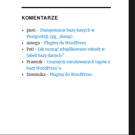
KOMENTARZE
piotr
-
Dumpowanie bazy danych w
PostgreSQL (pg_dump)
Amega
-
Pluginy do WordPress
Pati
-
Jak usunąć zduplikowane rekody w
tabeli bazy danych?
Prawnik
-
Usunięcie nieużywanych tagów z
bazy WordPress’a
Dominika
-
Pluginy do WordPress