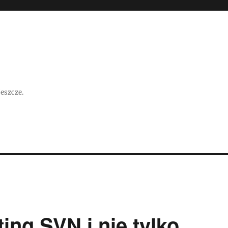
jeszcze.
ing SVN i nie tylko