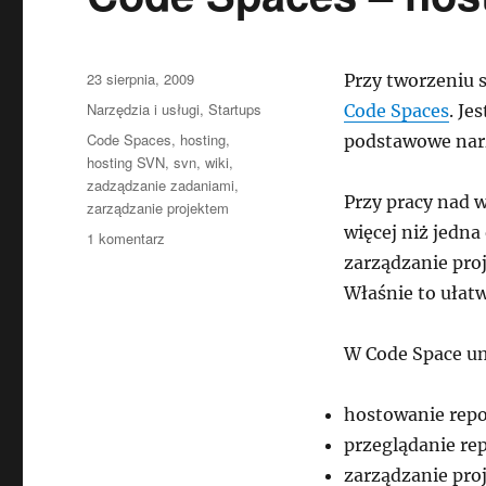
Data
23 sierpnia, 2009
Przy tworzeniu 
publikacji
Kategorie
Narzędzia i usługi
,
Startups
Code Spaces
. Je
Tagi
Code Spaces
,
hosting
,
podstawowe narz
hosting SVN
,
svn
,
wiki
,
zadządzanie zadaniami
,
Przy pracy nad 
zarządzanie projektem
więcej niż jedn
do
1 komentarz
Code
zarządzanie pro
Spaces
Właśnie to ułatw
–
hosting
SVN
W Code Space um
i
nie
hostowanie rep
tylko
przeglądanie re
zarządzanie pro