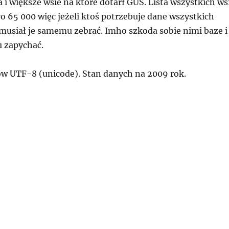
 i większe wsie na które dotarł GUS. Lista wszystkich ws
o 65 000 więc jeżeli ktoś potrzebuje dane wszystkich
 musiał je samemu zebrać. Imho szkoda sobie nimi baze i
u zapychać.
w UTF-8 (unicode). Stan danych na 2009 rok.