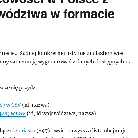
wództwa w formacie
necie… żadnej konkretnej listy nie znalazłem wiec
ony samemu ją wygenerować z danych dostępnych na
cze się przyda:
6) w CSV
(id, nazwa)
328) w CSV
(id, id województwa, nazwa)
 łącznie
miasta
(897) i wsie. Powyższa lista obejmuje