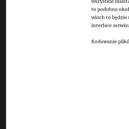
wszystkie miasta
na
to podobno okoł
województwa
w
wioch to będzie
formacie
interface serwis
CSV
Kodowanie plikó