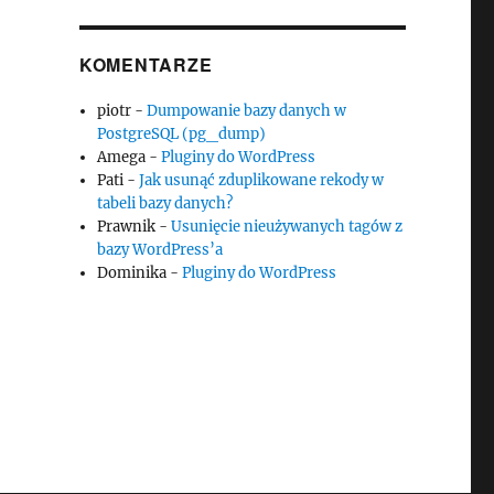
KOMENTARZE
piotr
-
Dumpowanie bazy danych w
PostgreSQL (pg_dump)
Amega
-
Pluginy do WordPress
Pati
-
Jak usunąć zduplikowane rekody w
tabeli bazy danych?
Prawnik
-
Usunięcie nieużywanych tagów z
bazy WordPress’a
Dominika
-
Pluginy do WordPress