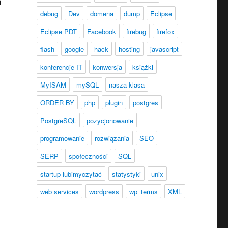
i
debug
Dev
domena
dump
Eclipse
Eclipse PDT
Facebook
firebug
firefox
flash
google
hack
hosting
javascript
konferencje IT
konwersja
książki
MyISAM
mySQL
nasza-klasa
ORDER BY
php
plugin
postgres
PostgreSQL
pozycjonowanie
programowanie
rozwiązania
SEO
SERP
społeczności
SQL
startup lubimyczytać
statystyki
unix
web services
wordpress
wp_terms
XML