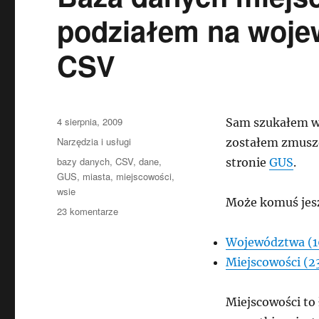
podziałem na woje
CSV
Data
4 sierpnia, 2009
Sam szukałem w 
publikacji
Kategorie
Narzędzia i usługi
zostałem zmusz
Tagi
bazy danych
,
CSV
,
dane
,
stronie
GUS
.
GUS
,
miasta
,
miejscowości
,
wsie
Może komuś jesz
do
23 komentarze
Baza
danych
Województwa (1
miejscowości
Miejscowości (2
w
Polsce
z
Miejscowości to
podziałem