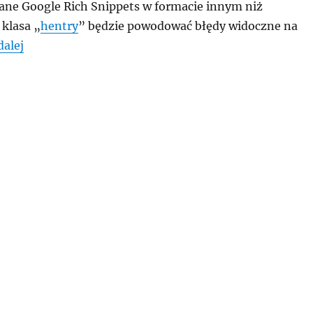
ne Google Rich Snippets w formacie innym niż
 klasa „
hentry
” będzie powodować błędy widoczne na
„Jak usunąć klasę „hentry” z WordPress?”
dalej