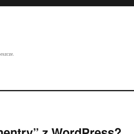
jeszcze.
hentry” z WordPress?