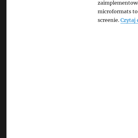
zaimplementowa
microformats to
screenie.
Czytaj 