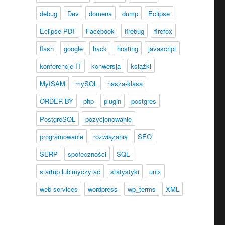
debug
Dev
domena
dump
Eclipse
Eclipse PDT
Facebook
firebug
firefox
flash
google
hack
hosting
javascript
konferencje IT
konwersja
książki
MyISAM
mySQL
nasza-klasa
ORDER BY
php
plugin
postgres
PostgreSQL
pozycjonowanie
programowanie
rozwiązania
SEO
SERP
społeczności
SQL
startup lubimyczytać
statystyki
unix
web services
wordpress
wp_terms
XML