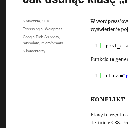
Data
5 stycznia, 2013
W wordpress’owy
publikacji
Kategorie
Technologia
,
Wordpress
wyświetlenie po
Tagi
Google Rich Snippets
,
microdata
,
microformats
1
post_cl
do
5 komentarzy
Jak
Funkcja ta gener
usunąć
klasę
„hentry”
1
class=
"
z
WordPress?
KONFLIKT 
Klasy te często s
definicje CSS. P