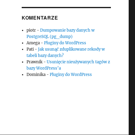
KOMENTARZE
piotr
-
Dumpowanie bazy danych w
PostgreSQL (pg_dump)
Amega
-
Pluginy do WordPress
Pati
-
Jak usunąć zduplikowane rekody w
tabeli bazy danych?
Prawnik
-
Usunięcie nieużywanych tagów z
bazy WordPress’a
Dominika
-
Pluginy do WordPress