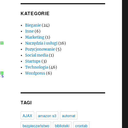
KATEGORIE
Bieganie
(24)
Inne
(6)
Marketing
(1)
Narzędzia i usługi
(16)
?
Pozycjonowanie
(5)
Social media
(1)
Startups
(3)
Technologia
(46)
Wordpress
(6)
?
-standard hentry category-sample category-wyr
TAGI
AJAX
amazon s3
automat
bezpieczeństwo
biblioteki
crontab