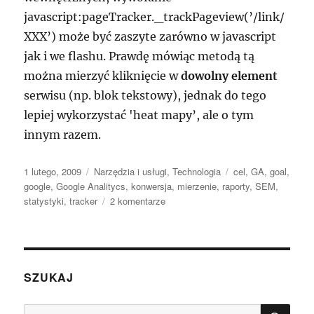
javascript:pageTracker._trackPageview(’/link/
XXX’) może być zaszyte zarówno w javascript
jak i we flashu. Prawdę mówiąc metodą tą
można mierzyć kliknięcie w
dowolny element
serwisu (np. blok tekstowy), jednak do tego
lepiej wykorzystać 'heat mapy’, ale o tym
innym razem.
Data
Kategorie
Tagi
1 lutego, 2009
Narzędzia i usługi
,
Technologia
cel
,
GA
,
goal
,
publikacji
google
,
Google Analitycs
,
konwersja
,
mierzenie
,
raporty
,
SEM
,
do
statystyki
,
tracker
2 komentarze
Jak
w
Google
Analytics
badać
SZUKAJ
kliknięcia
w
SZU
Szukaj: