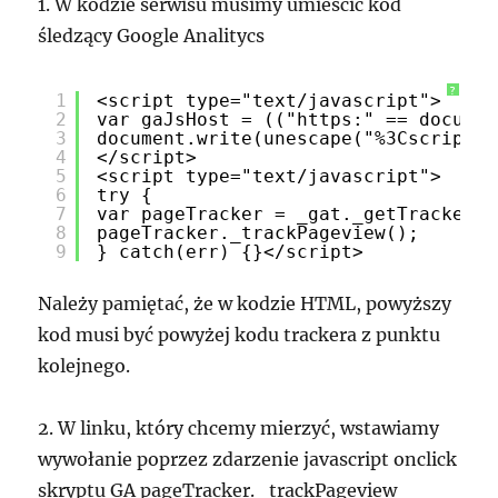
1. W kodzie serwisu musimy umieścić kod
śledzący Google Analitycs
?
1
<script type="text/javascript">
2
var gaJsHost = (("https:" == documen
3
document.write(unescape("%3Cscript s
4
</script>
5
<script type="text/javascript">
6
try {
7
var pageTracker = _gat._getTracker("
8
pageTracker._trackPageview();
9
} catch(err) {}</script>
Należy pamiętać, że w kodzie HTML, powyższy
kod musi być powyżej kodu trackera z punktu
kolejnego.
2. W linku, który chcemy mierzyć, wstawiamy
wywołanie poprzez zdarzenie javascript onclick
skryptu GA pageTracker._trackPageview