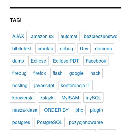
TAGI
AJAX
amazon s3
automat
bezpieczeństwo
biblioteki
crontab
debug
Dev
domena
dump
Eclipse
Eclipse PDT
Facebook
firebug
firefox
flash
google
hack
hosting
javascript
konferencje IT
konwersja
książki
MyISAM
mySQL
nasza-klasa
ORDER BY
php
plugin
postgres
PostgreSQL
pozycjonowanie