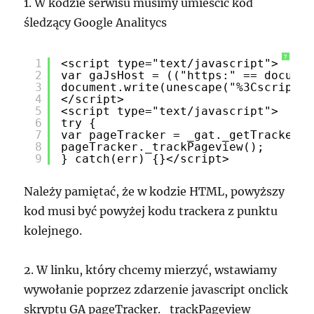
1. W kodzie serwisu musimy umieścić kod
śledzący Google Analitycs
?
1
<script type="text/javascript">
2
var gaJsHost = (("https:" == documen
3
document.write(unescape("%3Cscript s
4
</script>
5
<script type="text/javascript">
6
try {
7
var pageTracker = _gat._getTracker("
8
pageTracker._trackPageview();
9
} catch(err) {}</script>
Należy pamiętać, że w kodzie HTML, powyższy
kod musi być powyżej kodu trackera z punktu
kolejnego.
2. W linku, który chcemy mierzyć, wstawiamy
wywołanie poprzez zdarzenie javascript onclick
skryptu GA pageTracker._trackPageview