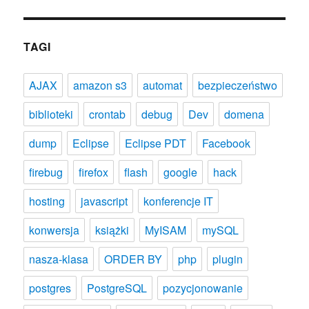
TAGI
AJAX
amazon s3
automat
bezpieczeństwo
biblioteki
crontab
debug
Dev
domena
dump
Eclipse
Eclipse PDT
Facebook
firebug
firefox
flash
google
hack
hosting
javascript
konferencje IT
konwersja
książki
MyISAM
mySQL
nasza-klasa
ORDER BY
php
plugin
postgres
PostgreSQL
pozycjonowanie