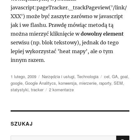
javascript:pageTracker._trackPageview(’/link/
XXX’) może być zaszyte zarówno w javascript
jak i we flashu. Prawdę mówiąc metodą tą
można mierzyć kliknięcie w
dowolny element
serwisu (np. blok tekstowy), jednak do tego
lepiej wykorzystać 'heat mapy’, ale o tym
innym razem.
Data
Kategorie
Tagi
1 lutego, 2009
Narzędzia i usługi
,
Technologia
cel
,
GA
,
goal
,
publikacji
google
,
Google Analitycs
,
konwersja
,
mierzenie
,
raporty
,
SEM
,
do
statystyki
,
tracker
2 komentarze
Jak
w
Google
Analytics
badać
SZUKAJ
kliknięcia
w
SZU
Szukaj: