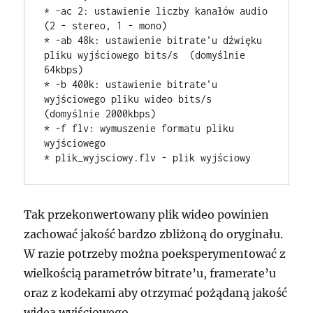
* -ac 2: ustawienie liczby kanałów audio 
(2 - stereo, 1 - mono)

* -ab 48k: ustawienie bitrate'u dźwięku 
pliku wyjściowego bits/s  (domyślnie 
64kbps)

* -b 400k: ustawienie bitrate'u 
wyjściowego pliku wideo bits/s 
(domyślnie 2000kbps)

* -f flv: wymuszenie formatu pliku 
wyjściowego

Tak przekonwertowany plik wideo powinien
zachować jakość bardzo zbliżoną do oryginału.
W razie potrzeby można poeksperymentować z
wielkością parametrów bitrate’u, framerate’u
oraz z kodekami aby otrzymać pożądaną jakość
widea wyjściowego.