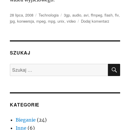
Data
Kategorie
Tagi
28 lipca, 2008
Technologia
3gp
,
audio
,
avi
,
ffmpeg
,
flash
,
flv
,
publikacji
do
jpg
,
konwersja
,
mpeg
,
mpg
,
unix
,
video
Dodaj komentarz
Konwersja
pliku
wideo
(mpg,mpeg,a
do
SZUKAJ
flv
–
SZU
Szukaj:
ffmpeg
KATEGORIE
Bieganie
(24)
Inne
(6)