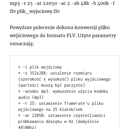
mp3 -r 25 -ar 22050 -ac 2 -ab 48k -b 400k -f
flv plik_wyjsciowy.flv
Powyższe polecenie dokona konwersji pliku
wejściowego do formatu FLV. Użyte parametry
oznaczają:
* -i plik wejściowy

* -s 352x288: ustalenie rozmiaru 
(szerokość x wysokość) pliku wyjściowego 
(wartości muszą być parzyste)

* -acodec mp3: wymuszenie użycia kodeku 
audio (mp3)

* -r 25: ustawienie framerate'u pliku 
wyjściowego na 25 klatek/sek

* -ar 22050: ustawienie częstotliwości 
próbkowania dźwięku w Hz (domyślnie 
44100hz)
