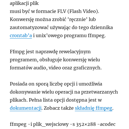
aplikacji plik
musi być w formacie FLV (Flash Video).
Konwersję można zrobić 'ręcznie’ lub
zautomatyzować używając do tego dziennika
crontab’a
i unix’owego programu ffmpeg.
Ffmpg jest naprawdę rewelacyjnym
programem, obsługuje konwersję wielu
formatów audio, video oraz graficznych.
Posiada on sporą liczbę opcji i umożliwia
dokonywanie wielu operacji na przetwarzanych
plikach. Pełna lista opcji dostępna jest w
dokumentacji
. Zobacz także
składnię ffmpeg
.
ffmpeg -i plik_wejsciowy -s 352×288 -acodec