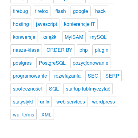
firebug
firefox
flash
google
hack
hosting
javascript
konferencje IT
konwersja
książki
MyISAM
mySQL
nasza-klasa
ORDER BY
php
plugin
postgres
PostgreSQL
pozycjonowanie
programowanie
rozwiązania
SEO
SERP
społeczności
SQL
startup lubimyczytać
statystyki
unix
web services
wordpress
wp_terms
XML