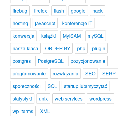
firebug
firefox
flash
google
hack
hosting
javascript
konferencje IT
konwersja
książki
MyISAM
mySQL
nasza-klasa
ORDER BY
php
plugin
postgres
PostgreSQL
pozycjonowanie
programowanie
rozwiązania
SEO
SERP
społeczności
SQL
startup lubimyczytać
statystyki
unix
web services
wordpress
wp_terms
XML