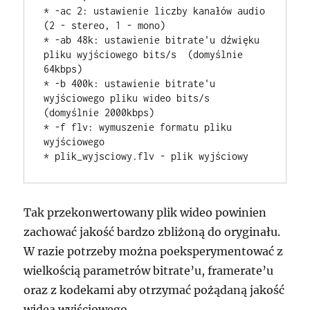
* -ac 2: ustawienie liczby kanałów audio 
(2 - stereo, 1 - mono)

* -ab 48k: ustawienie bitrate'u dźwięku 
pliku wyjściowego bits/s  (domyślnie 
64kbps)

* -b 400k: ustawienie bitrate'u 
wyjściowego pliku wideo bits/s 
(domyślnie 2000kbps)

* -f flv: wymuszenie formatu pliku 
wyjściowego

Tak przekonwertowany plik wideo powinien
zachować jakość bardzo zbliżoną do oryginału.
W razie potrzeby można poeksperymentować z
wielkością parametrów bitrate’u, framerate’u
oraz z kodekami aby otrzymać pożądaną jakość
widea wyjściowego.