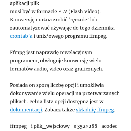
aplikacji plik
musi być w formacie FLV (Flash Video).
Konwersję można zrobić 'ręcznie’ lub
zautomatyzować używając do tego dziennika
crontab’a
i unix’owego programu ffmpeg.
Ffmpg jest naprawdę rewelacyjnym
programem, obsługuje konwersję wielu
formatów audio, video oraz graficznych.
Posiada on sporą liczbę opcji i umożliwia
dokonywanie wielu operacji na przetwarzanych
plikach. Pełna lista opcji dostępna jest w
dokumentacji
. Zobacz także
składnię ffmpeg
.
ffmpeg -i plik_wejsciowy -s 352×288 -acodec