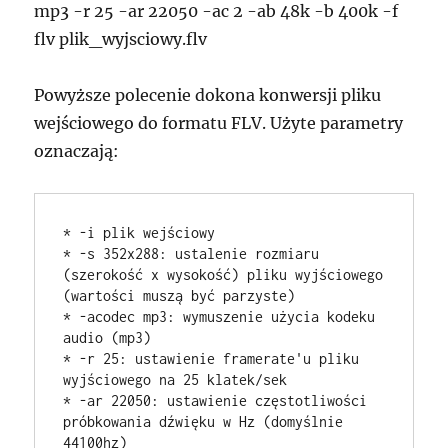
mp3 -r 25 -ar 22050 -ac 2 -ab 48k -b 400k -f
flv plik_wyjsciowy.flv
Powyższe polecenie dokona konwersji pliku
wejściowego do formatu FLV. Użyte parametry
oznaczają:
* -i plik wejściowy

* -s 352x288: ustalenie rozmiaru 
(szerokość x wysokość) pliku wyjściowego 
(wartości muszą być parzyste)

* -acodec mp3: wymuszenie użycia kodeku 
audio (mp3)

* -r 25: ustawienie framerate'u pliku 
wyjściowego na 25 klatek/sek

* -ar 22050: ustawienie częstotliwości 
próbkowania dźwięku w Hz (domyślnie 
44100hz)
