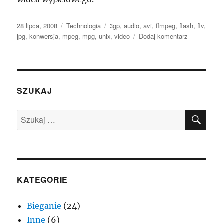
Data
Kategorie
Tagi
28 lipca, 2008
Technologia
3gp
,
audio
,
avi
,
ffmpeg
,
flash
,
flv
,
publikacji
do
jpg
,
konwersja
,
mpeg
,
mpg
,
unix
,
video
Dodaj komentarz
Konwersja
pliku
wideo
(mpg,mpeg,a
do
SZUKAJ
flv
–
SZU
Szukaj:
ffmpeg
KATEGORIE
Bieganie
(24)
Inne
(6)