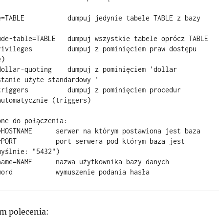
) 

tanie użyte standardowy ' 

utomatycznie (triggers) 

ne do połączenia: 

yślnie: "5432") 

sword           wymuszenie podania hasła
m polecenia: