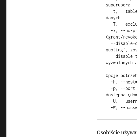
superusera 

  -t, --table=TABLE           dumpuj jedynie tabele TABLE z bazy 
danych 

  -T, --exclude-table=TABLE   dumpuj wszystkie tabele oprócz TABLE 

  -x, --no-privileges         dumpuj z pominięciem praw dostępu 
(grant/revoke
  --disable-dollar-quoting    dumpuj z pominięciem 'dollar 
quoting', zos
  --disable-triggers          dumpuj z pominięciem procedur 
wyzwalanych a
Opcje potrzeb
  -h, --host=HOSTNAME      serwer na którym postawiona jest baza 

  -p, --port=PORT          port serwera pod którym baza jest 
dostępna (dom
  -U, --username=NAME      nazwa użytkownika bazy danych 

  -W, --pas
Osobiście używa