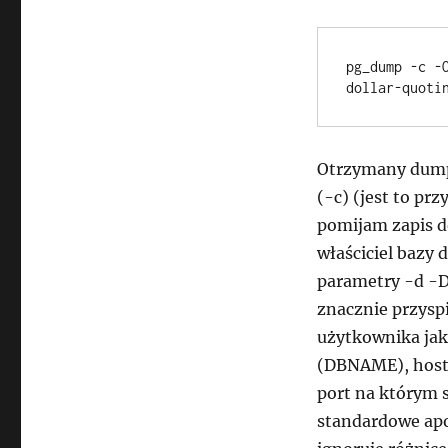
pg_dump -c -
dollar-quoti
Otrzymany dump 
(-c) (jest to pr
pomijam zapis d
właściciel bazy 
parametry -d -D
znacznie przys
użytkownika jak
(DBNAME), host
port na którym 
standardowe apo