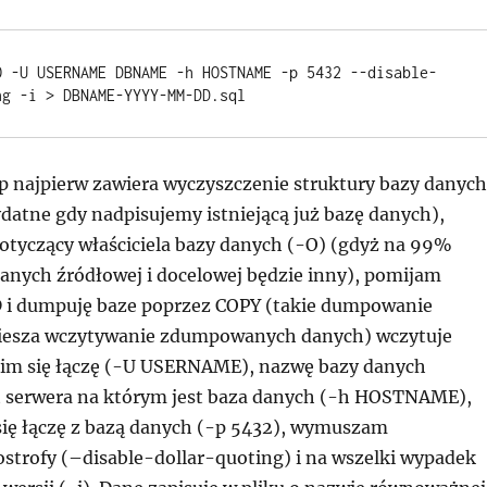
O -U USERNAME DBNAME -h HOSTNAME -p 5432 --disable-
ng -i > DBNAME-YYYY-MM-DD.sql
najpierw zawiera wyczyszczenie struktury bazy danych
zydatne gdy nadpisujemy istniejącą już bazę danych),
otyczący właściciela bazy danych (-O) (gdyż na 99%
danych źródłowej i docelowej będzie inny), pomijam
 i dumpuję baze poprzez COPY (takie dumpowanie
piesza wczytywanie zdumpowanych danych) wczytuje
im się łączę (-U USERNAME), nazwę bazy danych
 serwera na którym jest baza danych (-h HOSTNAME),
się łączę z bazą danych (-p 5432), wymuszam
strofy (–disable-dollar-quoting) i na wszelki wypadek