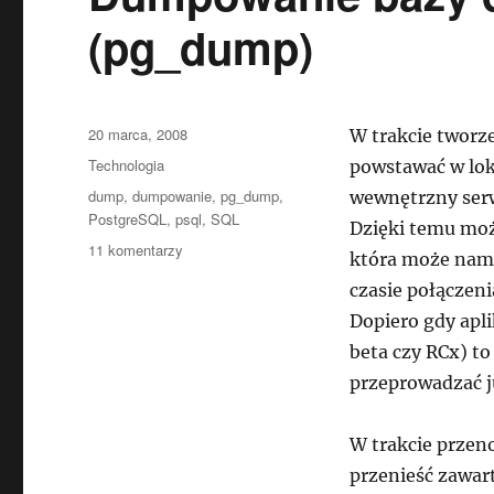
(pg_dump)
Data
20 marca, 2008
W trakcie tworz
publikacji
Kategorie
Technologia
powstawać w lo
Tagi
dump
,
dumpowanie
,
pg_dump
,
wewnętrzny ser
PostgreSQL
,
psql
,
SQL
Dzięki temu moż
do
11 komentarzy
która może nam 
Dumpowanie
czasie połącze
bazy
danych
Dopiero gdy apli
w
beta czy RCx) to
PostgreSQL
przeprowadzać j
(pg_dump)
W trakcie przeno
przenieść zawar