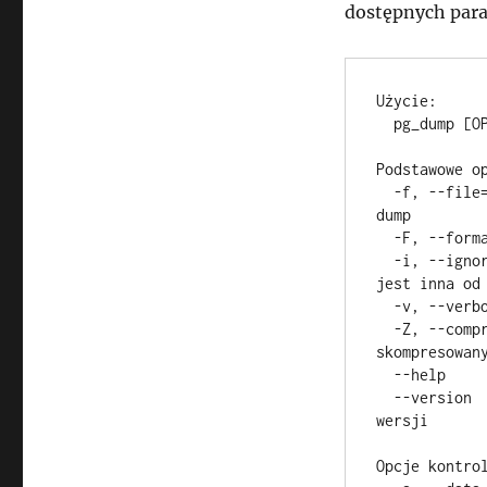
dostępnych par
Użycie: 

  pg_dump [OPTION]... [DBNAME] 

Podstawowe op
  -f, --file=FILENAME      nazwa pliku, w którym zapisany będzie 
dump 

  -F, --format=c|t|p       format pliku (dowolny, tar, tekstowy) 

  -i, --ignore-version     wymuś działanie nawet gdy wersja psql 
jest inna od 
  -v, --verbose            verbose mode 

  -Z, --compress=0-9       poziom kompresji (dla formatów 
skompresowany
  --help                   po dumpowaniu wyświetl pomoc 

  --version                po dumpowaniu wyświetl informację o 
wersji 

Opcje kontrol