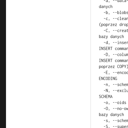
  -a, --data-only             dumpuj tylko dane, bez schematu bazy 
danych 

  -b, --blobs                 dumpuj także pola tylu blobs 

  -c, --clean                 w dumpie najpierw wyczyć strukture 
(poprzez drop
  -C, --create                zamieść w dumpie komendę tworzenia 
bazy danych 

  -d, --inserts               dumpuj dane jako oddzielne komendy 
INSERT comma
  -D, --column-inserts        dumpuj dane jako oddzielne komendy 
INSERT comma
poprzez COPY)
  -E, --encoding=ENCODING     dumpuj dane używając kodowania 
ENCODING 

  -n, --schema=SCHEMA         dumpuj tylko schemat(y) SCHEMA 

  -N, --exclude-schema=SCHEMA dumpuj wszystko oprócz schamat(ów) 
SCHEMA 

  -o, --oids                  dumpuje wraz z numerami OID 

  -O, --no-owner              pomiń zapis odnośnie właściciela 
bazy danych 

  -s, --schema-only           dumuj tylko strukture bazy danych 

  -S, --superuser=NAME        w dumpie będzie zawarta nazwa 