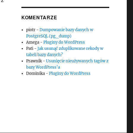
 z
KOMENTARZE
piotr
-
Dumpowanie bazy danych w
PostgreSQL (pg_dump)
Amega
-
Pluginy do WordPress
Pati
-
Jak usunąć zduplikowane rekody w
tabeli bazy danych?
Prawnik
-
Usunięcie nieużywanych tagów z
bazy WordPress’a
Dominika
-
Pluginy do WordPress