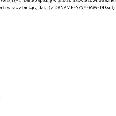
 wersji (-i). Dane zapisuję w pliku o nazwie równoważnej
ych w raz z bieżącą datą (> DBNAME-YYYY-MM-DD.sql)
s