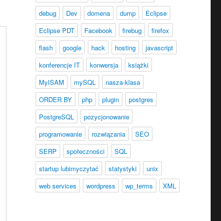
debug
Dev
domena
dump
Eclipse
Eclipse PDT
Facebook
firebug
firefox
flash
google
hack
hosting
javascript
konferencje IT
konwersja
książki
MyISAM
mySQL
nasza-klasa
ORDER BY
php
plugin
postgres
PostgreSQL
pozycjonowanie
programowanie
rozwiązania
SEO
SERP
społeczności
SQL
startup lubimyczytać
statystyki
unix
web services
wordpress
wp_terms
XML