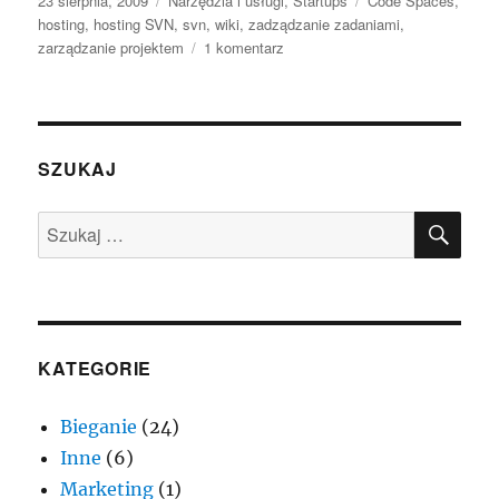
23 sierpnia, 2009
Narzędzia i usługi
,
Startups
Code Spaces
,
publikacji
hosting
,
hosting SVN
,
svn
,
wiki
,
zadządzanie zadaniami
,
do
zarządzanie projektem
1 komentarz
Code
Spaces
–
hosting
SVN
SZUKAJ
i
nie
SZU
Szukaj:
tylko
KATEGORIE
Bieganie
(24)
Inne
(6)
Marketing
(1)