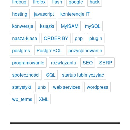
firebug
firefox
flash
google
hack
hosting
javascript
konferencje IT
konwersja
książki
MyISAM
mySQL
nasza-klasa
ORDER BY
php
plugin
postgres
PostgreSQL
pozycjonowanie
programowanie
rozwiązania
SEO
SERP
społeczności
SQL
startup lubimyczytać
statystyki
unix
web services
wordpress
wp_terms
XML