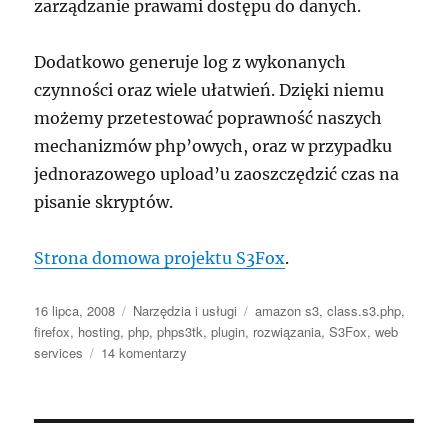
zarządzanie prawami dostępu do danych.
Dodatkowo generuje log z wykonanych
czynności oraz wiele ułatwień. Dzięki niemu
możemy przetestować poprawność naszych
mechanizmów php’owych, oraz w przypadku
jednorazowego upload’u zaoszczędzić czas na
pisanie skryptów.
Strona domowa projektu S3Fox
.
Data
Kategorie
Tagi
16 lipca, 2008
Narzędzia i usługi
amazon s3
,
class.s3.php
,
publikacji
firefox
,
hosting
,
php
,
phps3tk
,
plugin
,
rozwiązania
,
S3Fox
,
web
do
services
14 komentarzy
Amazon
s3
–
sposób