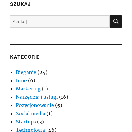
na
SZUKAJ
tani
hosting
SZU
Szukaj:
plików
aplikacji.
KATEGORIE
Bieganie
(24)
Inne
(6)
Marketing
(1)
Narzędzia i usługi
(16)
Pozycjonowanie
(5)
Social media
(1)
Startups
(3)
Technologia
(46)