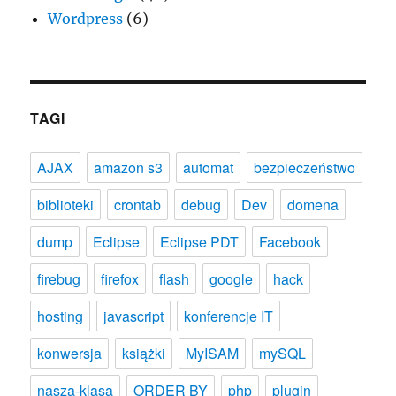
Wordpress
(6)
TAGI
AJAX
amazon s3
automat
bezpieczeństwo
biblioteki
crontab
debug
Dev
domena
dump
Eclipse
Eclipse PDT
Facebook
firebug
firefox
flash
google
hack
hosting
javascript
konferencje IT
konwersja
książki
MyISAM
mySQL
nasza-klasa
ORDER BY
php
plugin