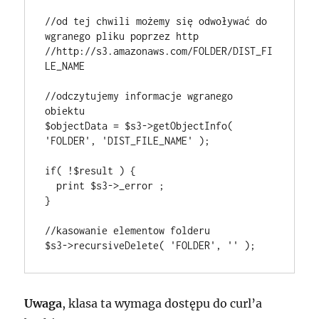
//od tej chwili możemy się odwoływać do 
wgranego pliku poprzez http

//http://s3.amazonaws.com/FOLDER/DIST_FI
LE_NAME

//odczytujemy informacje wgranego 
obiektu

$objectData = $s3->getObjectInfo( 
'FOLDER', 'DIST_FILE_NAME' );

if( !$result ) {

  print $s3->_error ;

}

//kasowanie elementow folderu

Uwaga
, klasa ta wymaga dostępu do curl’a