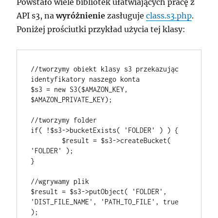
Powstało wiele bibliotek ułatwiających pracę z
API s3, na
wyróżnienie
zasługuje
class.s3.php
.
Poniżej prościutki przykład użycia tej klasy:
//tworzymy obiekt klasy s3 przekazując 
identyfikatory naszego konta

$s3 = new S3($AMAZON_KEY, 
$AMAZON_PRIVATE_KEY);

//tworzymy folder

if( !$s3->bucketExists( 'FOLDER' ) ) {

	$result = $s3->createBucket( 
'FOLDER' );

}

//wgrywamy plik

$result = $s3->putObject( 'FOLDER', 
'DIST_FILE_NAME', 'PATH_TO_FILE', true 
);
