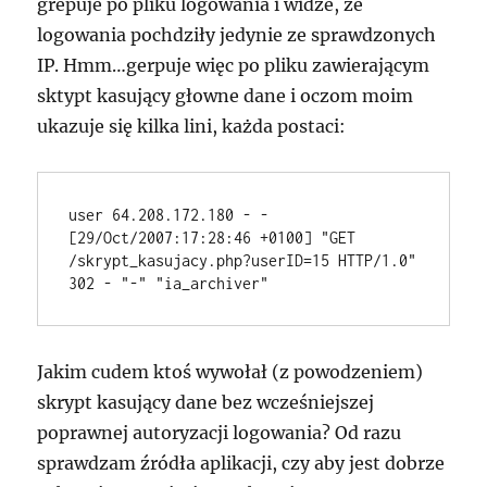
grepuje po pliku logowania i widze, że
logowania pochdziły jedynie ze sprawdzonych
IP. Hmm…gerpuje więc po pliku zawierającym
sktypt kasujący głowne dane i oczom moim
ukazuje się kilka lini, każda postaci:
user 64.208.172.180 - - 
[29/Oct/2007:17:28:46 +0100] "GET 
/skrypt_kasujacy.php?userID=15 HTTP/1.0" 
302 - "-" "ia_archiver"
Jakim cudem ktoś wywołał (z powodzeniem)
skrypt kasujący dane bez wcześniejszej
poprawnej autoryzacji logowania? Od razu
sprawdzam źródła aplikacji, czy aby jest dobrze