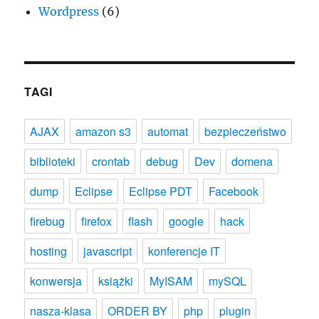
Wordpress
(6)
TAGI
AJAX
amazon s3
automat
bezpieczeństwo
biblioteki
crontab
debug
Dev
domena
dump
Eclipse
Eclipse PDT
Facebook
firebug
firefox
flash
google
hack
hosting
javascript
konferencje IT
konwersja
książki
MyISAM
mySQL
nasza-klasa
ORDER BY
php
plugin