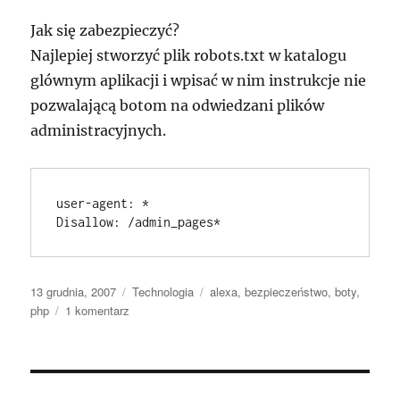
Jak się zabezpieczyć?
Najlepiej stworzyć plik robots.txt w katalogu
glównym aplikacji i wpisać w nim instrukcje nie
pozwalającą botom na odwiedzani plików
administracyjnych.
user-agent: *

Disallow: /admin_pages*
Data
Kategorie
Tagi
13 grudnia, 2007
Technologia
alexa
,
bezpieczeństwo
,
boty
,
publikacji
do
php
1 komentarz
Bot
alexa.com
i
znikające