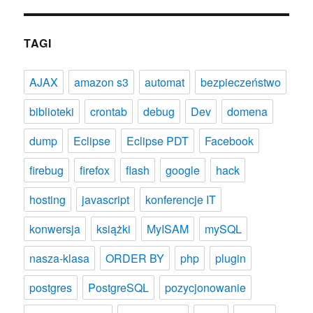
TAGI
AJAX
amazon s3
automat
bezpieczeństwo
biblioteki
crontab
debug
Dev
domena
dump
Eclipse
Eclipse PDT
Facebook
firebug
firefox
flash
google
hack
hosting
javascript
konferencje IT
konwersja
książki
MyISAM
mySQL
nasza-klasa
ORDER BY
php
plugin
postgres
PostgreSQL
pozycjonowanie