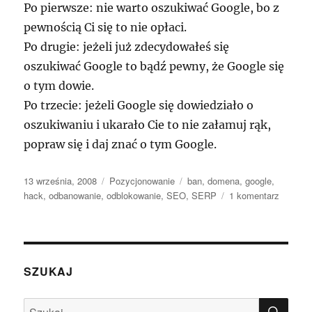
Po pierwsze: nie warto oszukiwać Google, bo z
pewnością Ci się to nie opłaci.
Po drugie: jeżeli już zdecydowałeś się
oszukiwać Google to bądź pewny, że Google się
o tym dowie.
Po trzecie: jeżeli Google się dowiedziało o
oszukiwaniu i ukarało Cie to nie załamuj rąk,
popraw się i daj znać o tym Google.
Data
Kategorie
Tagi
13 września, 2008
Pozycjonowanie
ban
,
domena
,
google
,
publikacji
do
hack
,
odbanowanie
,
odblokowanie
,
SEO
,
SERP
1 komentarz
Odbano
domeny
w
Google
SZUKAJ
SZU
Szukaj: