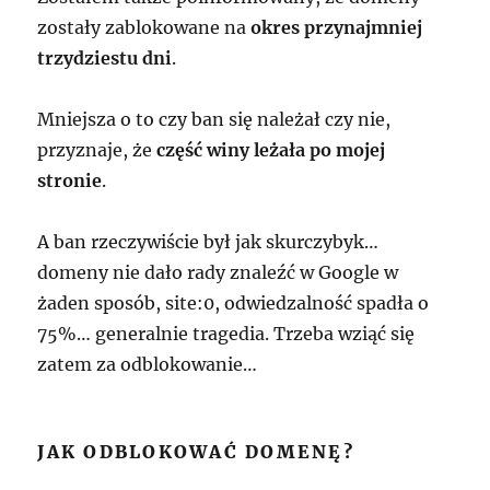
zostały zablokowane na
okres przynajmniej
trzydziestu dni
.
Mniejsza o to czy ban się należał czy nie,
przyznaje, że
część winy leżała po mojej
stronie
.
A ban rzeczywiście był jak skurczybyk…
domeny nie dało rady znaleźć w Google w
żaden sposób, site:0, odwiedzalność spadła o
75%… generalnie tragedia. Trzeba wziąć się
zatem za odblokowanie…
JAK ODBLOKOWAĆ DOMENĘ?