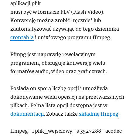
aplikacji plik
musi być w formacie FLV (Flash Video).
Konwersję można zrobić 'ręcznie’ lub
zautomatyzować używając do tego dziennika
crontab’a
i unix’owego programu ffmpeg.
Ffmpg jest naprawdę rewelacyjnym
programem, obsługuje konwersję wielu
formatów audio, video oraz graficznych.
Posiada on sporą liczbę opcji i umożliwia
dokonywanie wielu operacji na przetwarzanych
plikach. Pełna lista opcji dostępna jest w
dokumentacji
. Zobacz także
składnię ffmpeg
.
ffmpeg -i plik_wejsciowy -s 352×288 -acodec