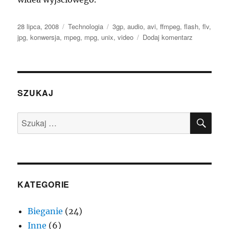
Data
Kategorie
Tagi
28 lipca, 2008
Technologia
3gp
,
audio
,
avi
,
ffmpeg
,
flash
,
flv
,
publikacji
do
jpg
,
konwersja
,
mpeg
,
mpg
,
unix
,
video
Dodaj komentarz
Konwersja
pliku
wideo
(mpg,mpeg,a
do
SZUKAJ
flv
–
SZU
Szukaj:
ffmpeg
KATEGORIE
Bieganie
(24)
Inne
(6)