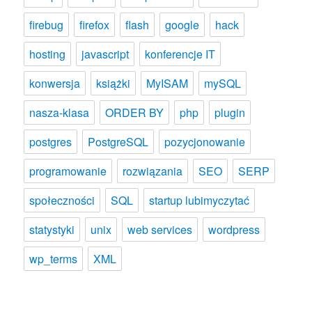
firebug
firefox
flash
google
hack
hosting
javascript
konferencje IT
konwersja
książki
MyISAM
mySQL
nasza-klasa
ORDER BY
php
plugin
postgres
PostgreSQL
pozycjonowanie
programowanie
rozwiązania
SEO
SERP
społeczności
SQL
startup lubimyczytać
statystyki
unix
web services
wordpress
wp_terms
XML