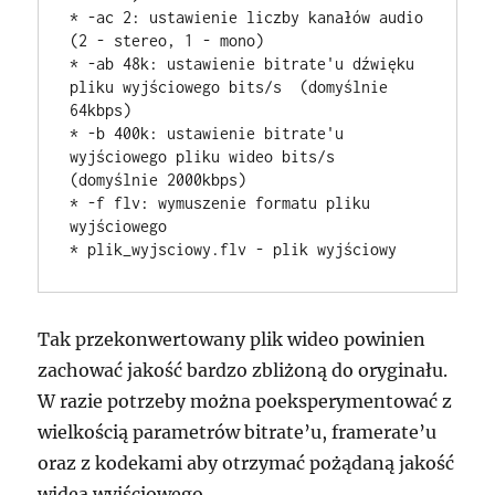
* -ac 2: ustawienie liczby kanałów audio 
(2 - stereo, 1 - mono)

* -ab 48k: ustawienie bitrate'u dźwięku 
pliku wyjściowego bits/s  (domyślnie 
64kbps)

* -b 400k: ustawienie bitrate'u 
wyjściowego pliku wideo bits/s 
(domyślnie 2000kbps)

* -f flv: wymuszenie formatu pliku 
wyjściowego

Tak przekonwertowany plik wideo powinien
zachować jakość bardzo zbliżoną do oryginału.
W razie potrzeby można poeksperymentować z
wielkością parametrów bitrate’u, framerate’u
oraz z kodekami aby otrzymać pożądaną jakość
widea wyjściowego.