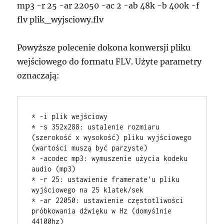
mp3 -r 25 -ar 22050 -ac 2 -ab 48k -b 400k -f
flv plik_wyjsciowy.flv
Powyższe polecenie dokona konwersji pliku
wejściowego do formatu FLV. Użyte parametry
oznaczają:
* -i plik wejściowy

* -s 352x288: ustalenie rozmiaru 
(szerokość x wysokość) pliku wyjściowego 
(wartości muszą być parzyste)

* -acodec mp3: wymuszenie użycia kodeku 
audio (mp3)

* -r 25: ustawienie framerate'u pliku 
wyjściowego na 25 klatek/sek

* -ar 22050: ustawienie częstotliwości 
próbkowania dźwięku w Hz (domyślnie 
44100hz)
