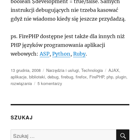
boolean $development = true/false. Samych
instrukcji debugujących nie trzeba kasować
gdyż nie wiadomo kiedy się jeszcze przydadzą.
ps. FirePHP dostępne jest także dla innych niż
PHP języków programowania aplikacji
webowych:
ASP
,
Python
,
Ruby
.
Data
Kategorie
Tagi
13 grudnia, 2008
Narzędzia i usługi
,
Technologia
AJAX
,
publikacji
aplikacje
,
biblioteki
,
debug
,
firebug
,
firefox
,
FirePHP
,
php
,
plugin
,
do
rozwiązania
5 komentarzy
FirePHP
–
przyjazne
debug’owanie
aplikacji
SZUKAJ
internetowych
SZU
Szukaj: