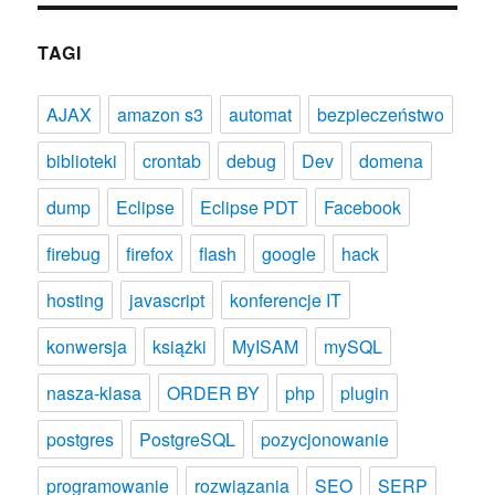
TAGI
AJAX
amazon s3
automat
bezpieczeństwo
biblioteki
crontab
debug
Dev
domena
dump
Eclipse
Eclipse PDT
Facebook
firebug
firefox
flash
google
hack
hosting
javascript
konferencje IT
konwersja
książki
MyISAM
mySQL
nasza-klasa
ORDER BY
php
plugin
postgres
PostgreSQL
pozycjonowanie
programowanie
rozwiązania
SEO
SERP