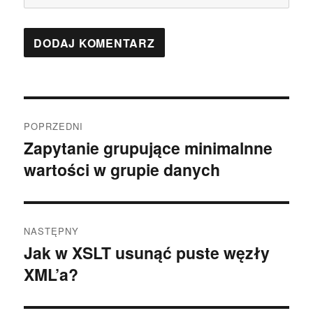
Nawigacja
POPRZEDNI
wpisu
Zapytanie grupujące minimalnne
Poprzedni
wartości w grupie danych
wpis:
NASTĘPNY
Jak w XSLT usunąć puste węzły
Następny
XML’a?
wpis: