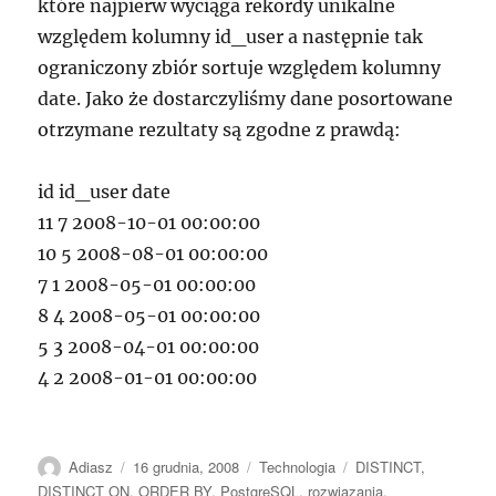
które najpierw wyciąga rekordy unikalne
względem kolumny id_user a następnie tak
ograniczony zbiór sortuje względem kolumny
date. Jako że dostarczyliśmy dane posortowane
otrzymane rezultaty są zgodne z prawdą:
id id_user date
11 7 2008-10-01 00:00:00
10 5 2008-08-01 00:00:00
7 1 2008-05-01 00:00:00
8 4 2008-05-01 00:00:00
5 3 2008-04-01 00:00:00
4 2 2008-01-01 00:00:00
Autor
Data
Kategorie
Tagi
Adiasz
16 grudnia, 2008
Technologia
DISTINCT
,
publikacji
DISTINCT ON
,
ORDER BY
,
PostgreSQL
,
rozwiązania
,