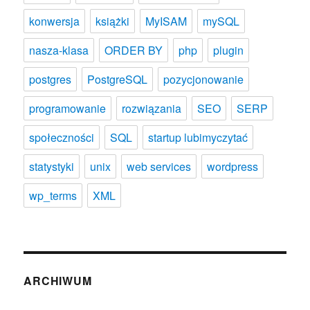
konwersja
książki
MyISAM
mySQL
nasza-klasa
ORDER BY
php
plugin
postgres
PostgreSQL
pozycjonowanie
programowanie
rozwiązania
SEO
SERP
społeczności
SQL
startup lubimyczytać
statystyki
unix
web services
wordpress
wp_terms
XML
ARCHIWUM