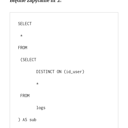
Błędne zapytanie nr 2:
SELECT
 *
FROM
 (SELECT
 	DISTINCT ON (id_user)
 	*
 FROM
 	logs
) AS sub