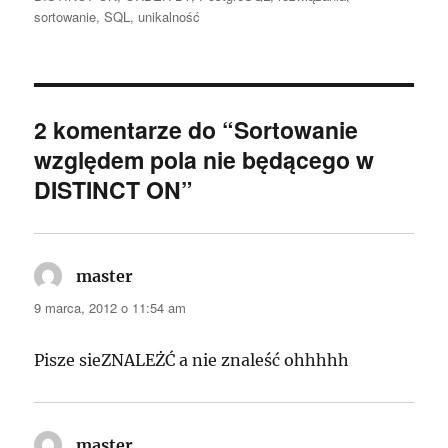
sortowanie
,
SQL
,
unikalność
2 komentarze do “Sortowanie
względem pola nie będącego w
DISTINCT ON”
master
pisze:
9 marca, 2012 o 11:54 am
Pisze sieZNALEŻĆ a nie znaleść ohhhhh
master
pisze: