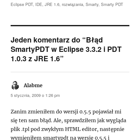
publikacji
Eclipse PDT
,
IDE
,
JRE 1.6
,
rozwiązania
,
Smarty
,
Smarty PDT
Jeden komentarz do “Błąd
SmartyPDT w Eclipse 3.3.2 i PDT
1.0.3 z JRE 1.6”
Alabme
pisze:
5 stycznia, 2009 o 1:26 pm
Zanim zmieniłem do wersji 0.5.5 pojawiał mi
się ten sam błąd. Ale, sprawdziłem jak wygląda
plik .tpl pod zwykłym HTML editor, następnie
wymieniłem smartypdt na wersję 0.5.5 i