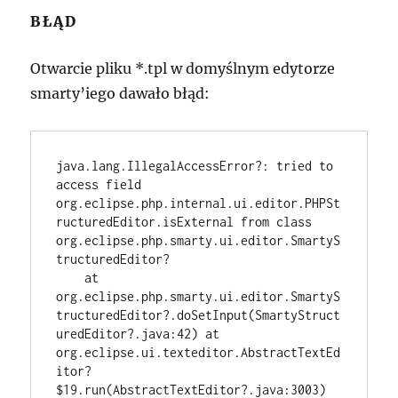
BŁĄD
Otwarcie pliku *.tpl w domyślnym edytorze
smarty’iego dawało błąd:
java.lang.IllegalAccessError?: tried to 
access field 
org.eclipse.php.internal.ui.editor.PHPSt
ructuredEditor.isExternal from class 
org.eclipse.php.smarty.ui.editor.SmartyS
tructuredEditor?

    at 
org.eclipse.php.smarty.ui.editor.SmartyS
tructuredEditor?.doSetInput(SmartyStruct
uredEditor?.java:42) at 
org.eclipse.ui.texteditor.AbstractTextEd
itor?
$19.run(AbstractTextEditor?.java:3003) 