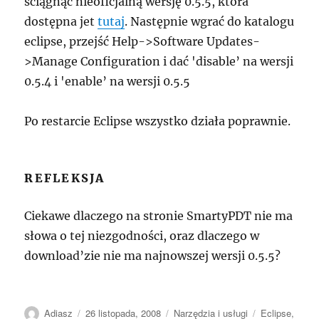
ściągnąć nieoficjalną wersję 0.5.5, która
dostępna jet
tutaj
. Następnie wgrać do katalogu
eclipse, przejść Help->Software Updates-
>Manage Configuration i dać 'disable’ na wersji
0.5.4 i 'enable’ na wersji 0.5.5
Po restarcie Eclipse wszystko działa poprawnie.
REFLEKSJA
Ciekawe dlaczego na stronie SmartyPDT nie ma
słowa o tej niezgodności, oraz dlaczego w
download’zie nie ma najnowszej wersji 0.5.5?
Autor
Data
Kategorie
Tagi
Adiasz
26 listopada, 2008
Narzędzia i usługi
Eclipse
,