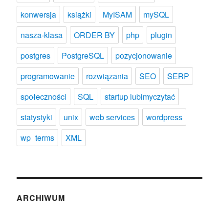
konwersja
książki
MyISAM
mySQL
nasza-klasa
ORDER BY
php
plugin
postgres
PostgreSQL
pozycjonowanie
programowanie
rozwiązania
SEO
SERP
społeczności
SQL
startup lubimyczytać
statystyki
unix
web services
wordpress
wp_terms
XML
ARCHIWUM