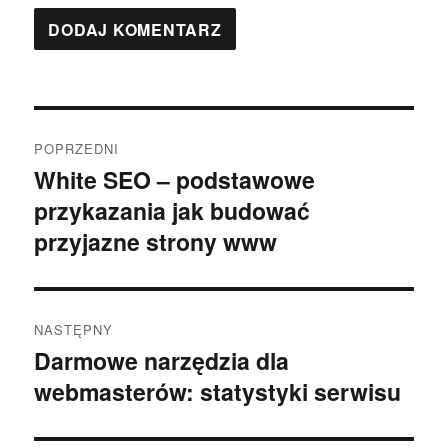
Nawigacja
POPRZEDNI
wpisu
White SEO – podstawowe
Poprzedni
przykazania jak budować
wpis:
przyjazne strony www
NASTĘPNY
Darmowe narzędzia dla
Następny
webmasterów: statystyki serwisu
wpis: