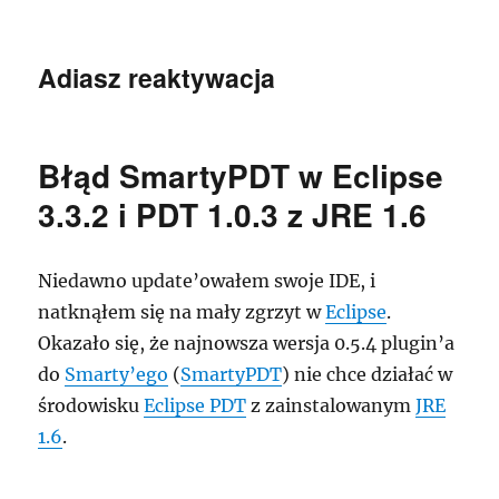
Adiasz reaktywacja
Błąd SmartyPDT w Eclipse
3.3.2 i PDT 1.0.3 z JRE 1.6
Niedawno update’owałem swoje IDE, i
natknąłem się na mały zgrzyt w
Eclipse
.
Okazało się, że najnowsza wersja 0.5.4 plugin’a
do
Smarty’ego
(
SmartyPDT
) nie chce działać w
środowisku
Eclipse PDT
z zainstalowanym
JRE
1.6
.