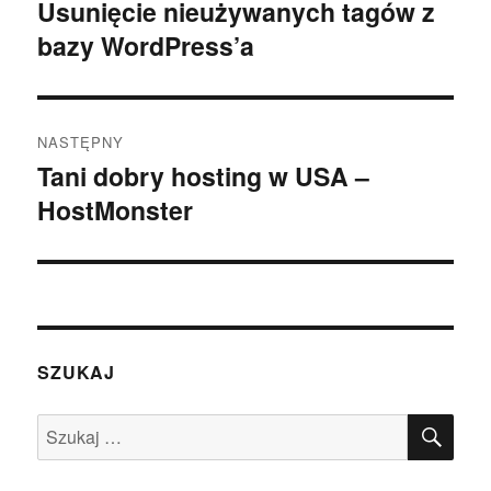
wpisu
Usunięcie nieużywanych tagów z
Poprzedni
bazy WordPress’a
wpis:
NASTĘPNY
Tani dobry hosting w USA –
Następny
HostMonster
wpis:
SZUKAJ
SZU
Szukaj: