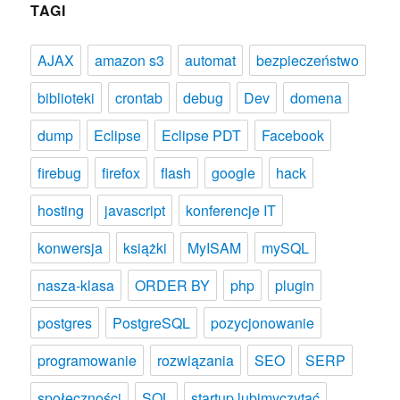
TAGI
AJAX
amazon s3
automat
bezpieczeństwo
biblioteki
crontab
debug
Dev
domena
dump
Eclipse
Eclipse PDT
Facebook
firebug
firefox
flash
google
hack
hosting
javascript
konferencje IT
konwersja
książki
MyISAM
mySQL
nasza-klasa
ORDER BY
php
plugin
postgres
PostgreSQL
pozycjonowanie
programowanie
rozwiązania
SEO
SERP
społeczności
SQL
startup lubimyczytać