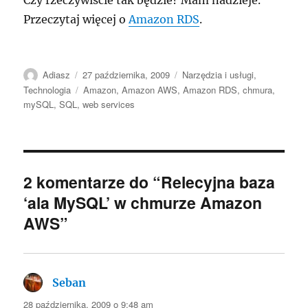
Czy rzeczywiście tak będzie? Mam nadzieje.
Przeczytaj więcej o
Amazon RDS
.
Autor
Data
Kategorie
Adiasz
27 października, 2009
Narzędzia i usługi
,
publikacji
Tagi
Technologia
Amazon
,
Amazon AWS
,
Amazon RDS
,
chmura
,
mySQL
,
SQL
,
web services
2 komentarze do “Relecyjna baza
‘ala MySQL’ w chmurze Amazon
AWS”
Seban
pisze:
28 października, 2009 o 9:48 am