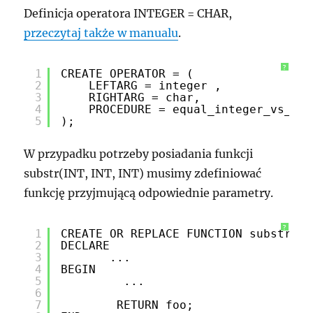
Definicja operatora INTEGER = CHAR,
przeczytaj także w manualu
.
?
1
CREATE OPERATOR = (
2
LEFTARG = integer ,
3
RIGHTARG = char,
4
PROCEDURE = equal_integer_vs_cha
5
);
W przypadku potrzeby posiadania funkcji
substr(INT, INT, INT) musimy zdefiniować
funkcję przyjmującą odpowiednie parametry.
?
1
CREATE OR REPLACE FUNCTION substr(in
2
DECLARE
3
...
4
BEGIN
5
...
6
7
RETURN foo;