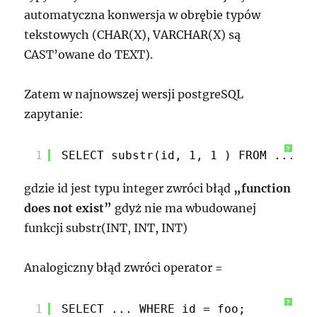
automatyczna konwersja w obrębie typów
tekstowych (CHAR(X), VARCHAR(X) są
CAST’owane do TEXT).
Zatem w najnowszej wersji postgreSQL
zapytanie:
?
1
SELECT substr(id, 1, 1 ) FROM ...;
gdzie id jest typu integer zwróci błąd
„function
does not exist”
gdyż nie ma wbudowanej
funkcji substr(INT, INT, INT)
Analogiczny błąd zwróci operator =
?
1
SELECT ... WHERE id = foo;