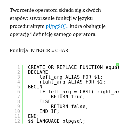
Tworzenie operatora składa się z dwóch
etapów: stworzenie funkcji w języku
proceduralnym
pl/pgSQL
, która obsługuje
operację i definicję samego operatora.
Funkcja INTEGER = CHAR
?
1
CREATE OR REPLACE FUNCTION equal_in
2
DECLARE
3
left_arg ALIAS FOR $1;
4
right_arg ALIAS FOR $2;
5
BEGIN
6
IF left_arg = CAST( right_arg A
7
RETURN true;
8
ELSE
9
RETURN false;
10
END IF;
11
END;
12
$$ LANGUAGE plpgsql;