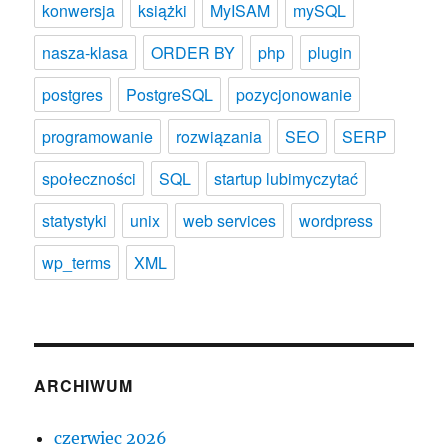
konwersja
książki
MyISAM
mySQL
nasza-klasa
ORDER BY
php
plugin
postgres
PostgreSQL
pozycjonowanie
programowanie
rozwiązania
SEO
SERP
społeczności
SQL
startup lubimyczytać
statystyki
unix
web services
wordpress
wp_terms
XML
ARCHIWUM
czerwiec 2026