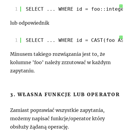
?
1
SELECT ... WHERE id = foo::integer;
lub odpowiednik
?
1
SELECT ... WHERE id = CAST(foo AS in
Minusem takiego rozwiązania jest to, że
kolumne 'foo’ należy zrzutować w każdym
zapytaniu.
3. WŁASNA FUNKCJE LUB OPERATOR
Zamiast poprawiać wszystkie zapytania,
możemy napisać funkcje/operator który
obsłuży żądaną operację.