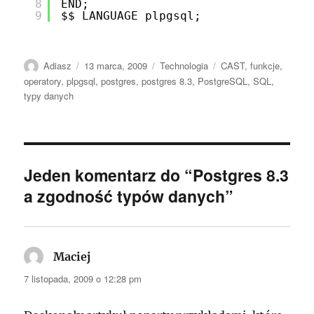
8
END;
9
$$ LANGUAGE plpgsql;
Autor
Data
Kategorie
Tagi
Adiasz
13 marca, 2009
Technologia
CAST
,
funkcje
,
publikacji
operatory
,
plpgsql
,
postgres
,
postgres 8.3
,
PostgreSQL
,
SQL
,
typy danych
Jeden komentarz do “Postgres 8.3
a zgodność typów danych”
Maciej
pisze:
7 listopada, 2009 o 12:28 pm