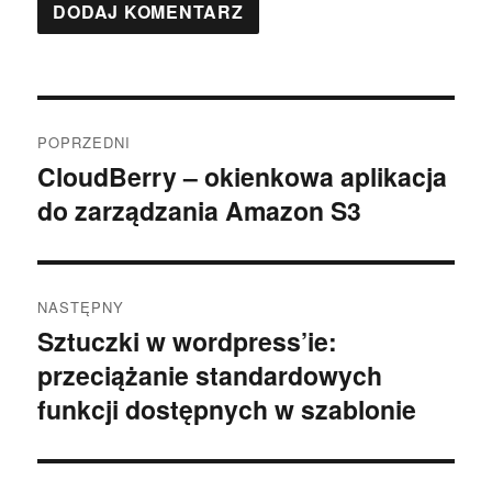
Nawigacja
POPRZEDNI
wpisu
CloudBerry – okienkowa aplikacja
Poprzedni
do zarządzania Amazon S3
wpis:
NASTĘPNY
Sztuczki w wordpress’ie:
Następny
przeciążanie standardowych
wpis:
funkcji dostępnych w szablonie