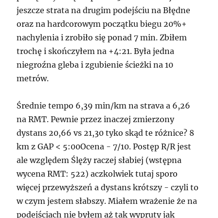
jeszcze strata na drugim podejściu na Błędne
oraz na hardcorowym początku biegu 20%+
nachylenia i zrobiło się ponad 7 min. Zbiłem
trochę i skończyłem na +4:21. Była jedna
niegroźna gleba i zgubienie ścieżki na 10
metrów.
Średnie tempo 6,39 min/km na strava a 6,26
na RMT. Pewnie przez inaczej zmierzony
dystans 20,66 vs 21,30 tyko skąd te różnice? 8
km z GAP < 5:00Ocena - 7/10. Postęp R/R jest
ale względem Ślęży raczej słabiej (wstępna
wycena RMT: 522) aczkolwiek tutaj sporo
więcej przewyższeń a dystans krótszy - czyli to
w czym jestem słabszy. Miałem wrażenie że na
podejściach nie byłem aż tak wypruty jak