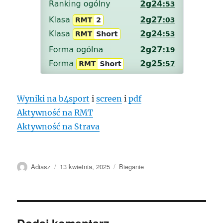
Wyniki na b4sport
i
screen
i
pdf
Aktywność na RMT
Aktywność na Strava
Autor
Data
Kategorie
Adiasz
13 kwietnia, 2025
Bieganie
publikacji