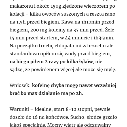
makaronu i około 150g zjedzone wieczorem po
kolacji + kilka owoców suszonych a reszta rano
na 1,5h przed biegiem. Kawa na 1h10min przed
biegiem, 200 mg kofeiny na 37 min przed. Żele
15 min przed startem, w 44 minucie i 1h35min.
Na początku trochę chlupało mi w brzuchu ale
standardowo opiłem się wody przed biegiem,
na biegu piłem 2 razy po kilka łyków
, nie
sądzę, że powinienem więcej ale może się mylę.
Wniosek:
kofeinę chyba mogę nawet wcześniej
brać bo max działanie ma po 2h
.
Warunki – idealne, start 8-10 stopni, pewnie
doszło do 16 na końcówce. Sucho, słońce grzało
jakoś specjalnie. Mocny wiatr ale odczuwalny