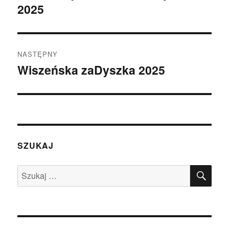
2025
wpis:
NASTĘPNY
Wiszeńska zaDyszka 2025
Następny
wpis:
SZUKAJ
SZU
Szukaj: