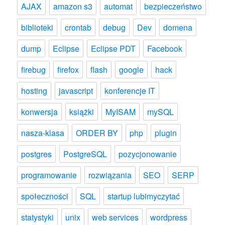
AJAX
amazon s3
automat
bezpieczeństwo
biblioteki
crontab
debug
Dev
domena
dump
Eclipse
Eclipse PDT
Facebook
firebug
firefox
flash
google
hack
hosting
javascript
konferencje IT
konwersja
książki
MyISAM
mySQL
nasza-klasa
ORDER BY
php
plugin
postgres
PostgreSQL
pozycjonowanie
programowanie
rozwiązania
SEO
SERP
społeczności
SQL
startup lubimyczytać
statystyki
unix
web services
wordpress