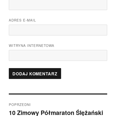
ADRES E-MAIL
WITRYNA INTERNETOWA
Nawigacja
POPRZEDNI
wpisu
10 Zimowy Półmaraton Ślężański
Poprzedni