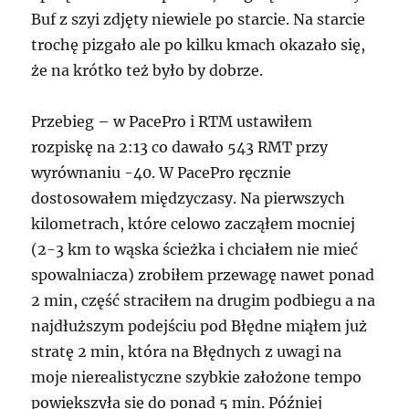
Buf z szyi zdjęty niewiele po starcie. Na starcie
trochę pizgało ale po kilku kmach okazało się,
że na krótko też było by dobrze.
Przebieg – w PacePro i RTM ustawiłem
rozpiskę na 2:13 co dawało 543 RMT przy
wyrównaniu -40. W PacePro ręcznie
dostosowałem międzyczasy. Na pierwszych
kilometrach, które celowo zacząłem mocniej
(2-3 km to wąska ścieżka i chciałem nie mieć
spowalniacza) zrobiłem przewagę nawet ponad
2 min, część straciłem na drugim podbiegu a na
najdłuższym podejściu pod Błędne miąłem już
stratę 2 min, która na Błędnych z uwagi na
moje nierealistyczne szybkie założone tempo
powiększyła się do ponad 5 min. Później