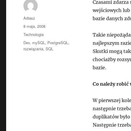
Czasami zdarza 
wejściowych lub
Autor
Adiasz
bazie danych zd
Data
8 maja, 2008
publikacji
Kategorie
Technologia
Takie niepożąd
Tagi
Dev
,
mySQL
,
PostgreSQL
,
najlepszym razi
rozwiązania
,
SQL
Skutki mogą ta
chociażby rozsy
bazie.
Co należy robić
W pierwszej kole
następnie trzeb
duplikatów było
Następnie trzeba