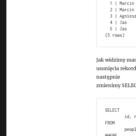
  1 | Marcin    | Maczka   | 660111111 | marcin@nospam.pl

  2 | Marcin    | Maczka   | 660111111 | marcin@nospam.pl

  3 | Agnieszka | Czopek   | 550123123 | aga@nospam.pl

  4 | Jas       | Kowalski | 555123147 | jas@nospam.pl

  5 | Jas       | Kowalski | 555123147 | jas@nospam.pl

Jak widzimy ma
usunięcia rekord
następnie
zmienimy SELE
SELECT

	id, name, surname, phone, email

FROM

	people

WHERE
