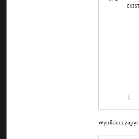
	EXISTS (

		SELEC
			N
		FRO
			peop
		WHER
			people.na
			AND people.surn
			AND people.p
			AND people.e
		GROUP 
			P.name, P.surname
		HAVIN
			people.id 
Wynikiem zapyta