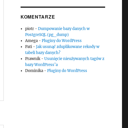
KOMENTARZE
piotr
-
Dumpowanie bazy danych w
PostgreSQL (pg_dump)
Amega
-
Pluginy do WordPress
Pati
-
Jak usunąć zduplikowane rekody w
tabeli bazy danych?
Prawnik
-
Usunięcie nieużywanych tagów z
bazy WordPress’a
Dominika
-
Pluginy do WordPress