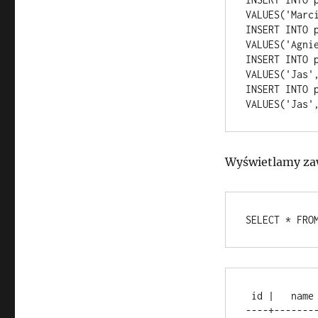
VALUES('Marc
INSERT INTO p
VALUES('Agni
INSERT INTO p
VALUES('Jas',
INSERT INTO p
Wyświetlamy zaw
 id |   name    | surname  |   phone   |      email       

----+-------