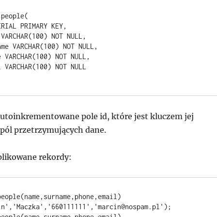
people(

utoinkrementowane pole id, które jest kluczem jej
 pól przetrzymujących dane.
likowane rekordy:
eople(name,surname,phone,email) 
in','Maczka','660111111','marcin@nospam.pl');

eople(name,surname,phone,email) 