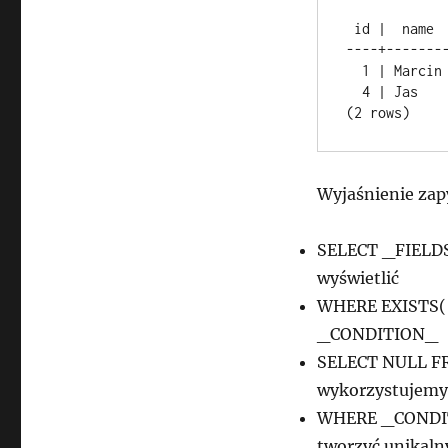
 id |  name  | surname  |   phone   |      email       

----+-------
  1 | Marcin | Maczka   | 660111111 | marcin@nospam.pl

  4 | Jas    | Kowalski | 555123147 | jas@nospam.pl

Wyjaśnienie zap
SELECT _FIELDS
wyświetlić
WHERE EXISTS( 
_CONDITION_
SELECT NULL FRO
wykorzystujemy 
WHERE _CONDITI
tworzyć unikaln