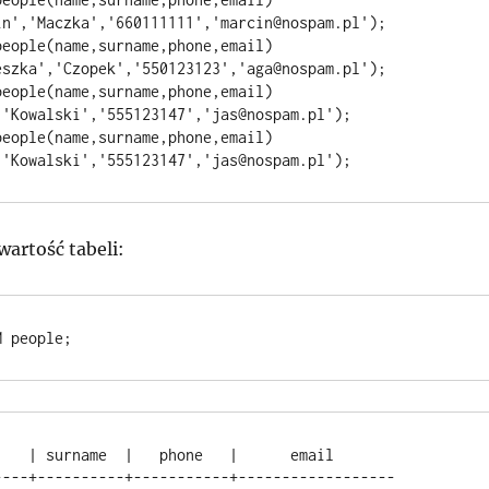
in','Maczka','660111111','marcin@nospam.pl');

eople(name,surname,phone,email) 
eszka','Czopek','550123123','aga@nospam.pl');

eople(name,surname,phone,email) 
'Kowalski','555123147','jas@nospam.pl');

eople(name,surname,phone,email) 
artość tabeli:
----+----------+-----------+------------------
