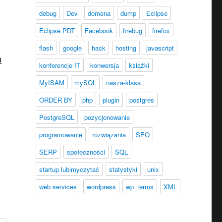
debug
Dev
domena
dump
Eclipse
Eclipse PDT
Facebook
firebug
firefox
flash
google
hack
hosting
javascript
ą
konferencje IT
konwersja
książki
MyISAM
mySQL
nasza-klasa
ORDER BY
php
plugin
postgres
PostgreSQL
pozycjonowanie
programowanie
rozwiązania
SEO
SERP
społeczności
SQL
startup lubimyczytać
statystyki
unix
web services
wordpress
wp_terms
XML