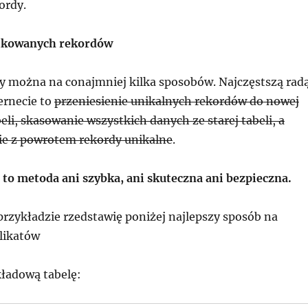
ordy.
ikowanych rekordów
y można na conajmniej kilka sposobów. Najczęstszą rad
ernecie to
przeniesienie unikalnych rekordów do nowej
li, skasowanie wszystkich danych ze starej tabeli, a
ie z powrotem rekordy unikalne
.
t to metoda ani szybka, ani skuteczna ani bezpieczna.
przykładzie rzedstawię poniżej najlepszy sposób na
plikatów
ładową tabelę: