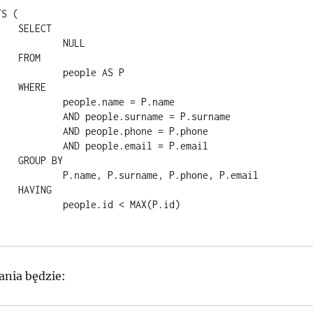
T

ULL

M

le AS P

E

me = P.name

ame = P.surname

hone = P.phone

mail = P.email

BY

, P.phone, P.email

G

< MAX(P.id)

nia będzie: