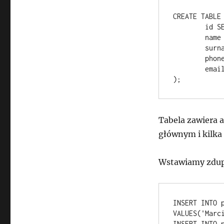
CREATE TABLE 
	id SERIAL PRIMARY KEY,

	name VARCHAR(100) NOT NULL,

	surname VARCHAR(100) NOT NULL,

	phone VARCHAR(100) NOT NULL,

	email VARCHAR(100) NOT NULL

Tabela zawiera a
głównym i kilka
Wstawiamy zdup
INSERT INTO p
VALUES('Marc
INSERT INTO p