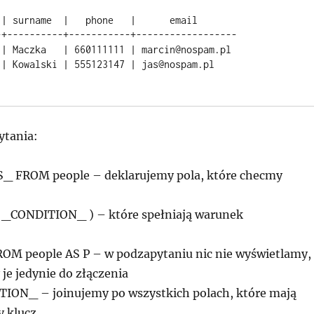
-+----------+-----------+------------------

ytania:
_ FROM people – deklarujemy pola, które checmy
_CONDITION_ ) – które spełniają warunek
M people AS P – w podzapytaniu nic nie wyświetlamy,
je jedynie do złączenia
ON_ – joinujemy po wszystkich polach, które mają
y klucz