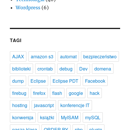
Wordpress
(6)
TAGI
AJAX
amazon s3
automat
bezpieczeństwo
biblioteki
crontab
debug
Dev
domena
dump
Eclipse
Eclipse PDT
Facebook
firebug
firefox
flash
google
hack
hosting
javascript
konferencje IT
konwersja
książki
MyISAM
mySQL
nasza-klasa
ORDER BY
php
plugin