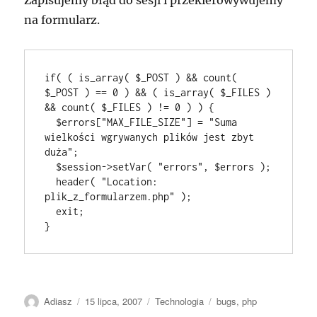
Zapisujemy błąd do sesji i przekierowywujemy
na formularz.
if( ( is_array( $_POST ) && count( 
$_POST ) == 0 ) && ( is_array( $_FILES ) 
&& count( $_FILES ) != 0 ) ) {

  $errors["MAX_FILE_SIZE"] = "Suma 
wielkości wgrywanych plików jest zbyt 
duża";

  $session->setVar( "errors", $errors );

  header( "Location: 
plik_z_formularzem.php" );

  exit;

}
Autor
Data
Kategorie
Tagi
Adiasz
15 lipca, 2007
Technologia
bugs
,
php
publikacji