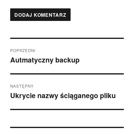
Nawigacja
POPRZEDNI
wpisu
Autmatyczny backup
Poprzedni
wpis:
NASTĘPNY
Ukrycie nazwy ściąganego pliku
Następny
wpis: